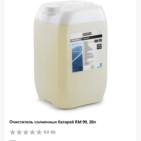
p
r
i
c
e
Очиститель солнечных батарей RM 99, 20л
0.0
(0)
0
.