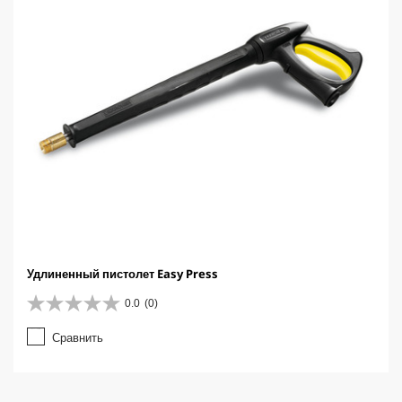
Удлиненный пистолет Easy Press
0.0
(0)
0
.
Сравнить
0
и
з
5