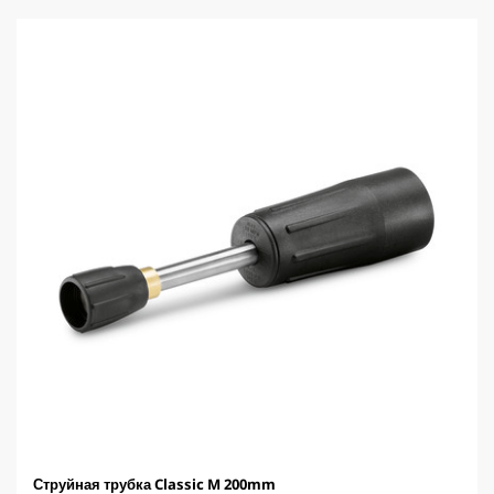
з
в
е
з
д
.
Струйная трубка Classic M 200mm