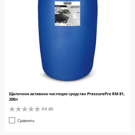
Щелочное активное чистящее средство PressurePro RM 81,
200л
0.0
(0)
0
.
Сравнить
0
и
з