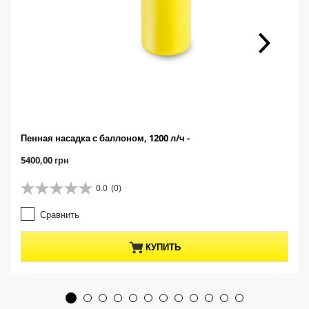
Пенная насадка с баллоном, 1200 л/ч -
C
5400,00 грн
u
r
0.0
(0)
0
r
.
e
Сравнить
0
n
и
t
з
p
КУПИТЬ
5
r
з
o
в
d
е
u
з
c