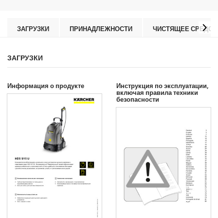
д
t
.
p
r
ЗАГРУЗКИ
ПРИНАДЛЕЖНОСТИ
ЧИСТЯЩЕЕ СРЕДСТ
i
c
e
ЗАГРУЗКИ
Информация о продукте
Инструкция по эксплуатации,
включая правила техники
безопасности