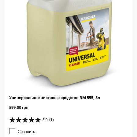
Универсальное чистящее средство RM 555, 5л
C
599,00 грн
u
r
5.0
(1)
5
r
.
e
Сравнить
0
n