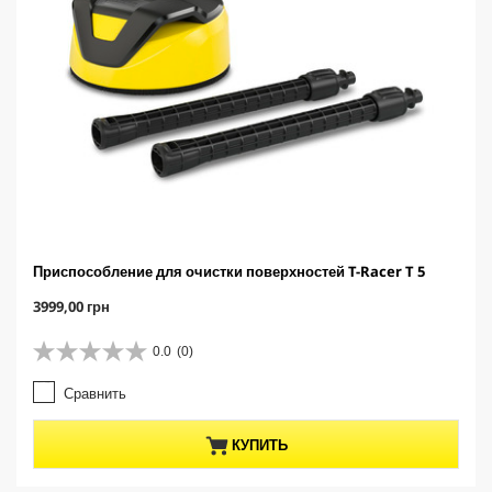
Приспособление для очистки поверхностей T-Racer T 5
C
3999,00 грн
u
r
0.0
(0)
0
r
.
e
Сравнить
0
n
и
t
з
p
КУПИТЬ
5
r
з
o