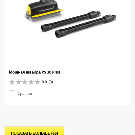
Мощная швабра PS 30 Plus
0.0
(0)
0
.
Сравнить
0
и
з
5
з
в
е
ПОКАЗАТЬ БОЛЬШЕ (65)
з