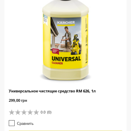
о
р
Универсальное чистящее средство RM 626, 1л
C
299,00 грн
u
r
0.0
(0)
0
r
.
e
Сравнить
0
n
и