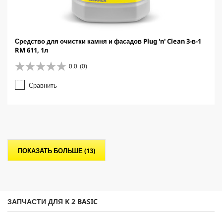
Средство для очистки камня и фасадов Plug 'n' Clean 3-в-1
RM 611, 1л
0.0
(0)
0
.
Сравнить
0
и
з
5
з
в
е
ПОКАЗАТЬ БОЛЬШЕ (13)
з
д
.
ЗАПЧАСТИ ДЛЯ K 2 BASIC