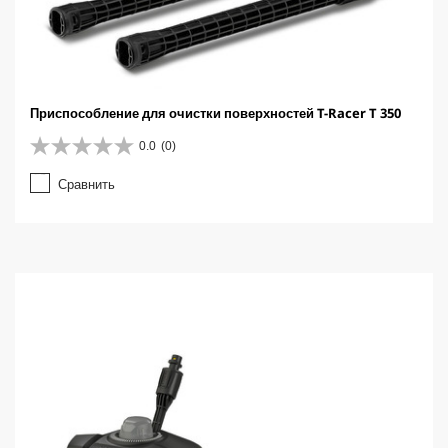
Приспособление для очистки поверхностей T-Racer T 350
0.0
(0)
0
.
Сравнить
0
и
з
5
з
в
е
з
д
.