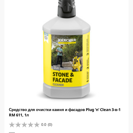
r
i
c
e
Средство для очистки камня и фасадов Plug 'n' Clean 3-в-1
RM 611, 1л
0.0
(0)
0
.