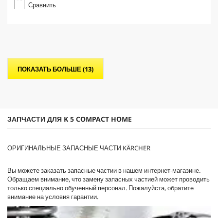
Сравнить
0
и
з
5
з
в
е
ПОКАЗАТЬ БОЛЬШЕ (13)
з
д
.
ЗАПЧАСТИ ДЛЯ K 5 COMPACT HOME
ОРИГИНАЛЬНЫЕ ЗАПАСНЫЕ ЧАСТИ KÄRCHER
Вы можете заказать запасные частии в нашем интернет-магазине.
Обращаем внимание, что замену запасных частией может проводить
только специально обученный персонал. Пожалуйста, обратите
внимание на условия гарантии.