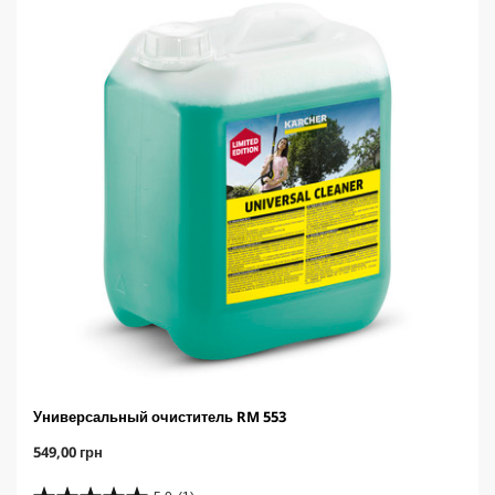
1
r
о
i
б
c
з
e
о
р
Универсальный очиститель RM 553
C
549,00 грн
u
r