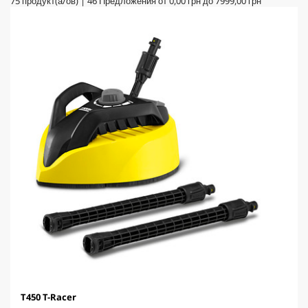
75
продукт(а/ов)
|
46
Предложения от
0,00 грн
до
7999,00 грн
T450 T-Racer