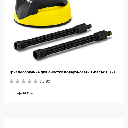
Приспособление для очистки поверхностей T-Racer T 350
0.0
(0)
0
.
Сравнить
0
и
з
5
з
в
е