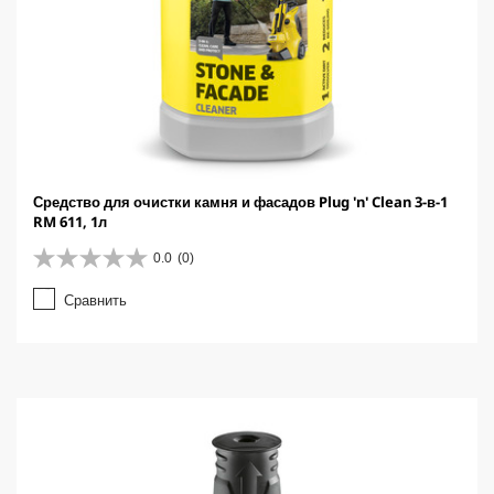
Средство для очистки камня и фасадов Plug 'n' Clean 3-в-1
RM 611, 1л
0.0
(0)
0
.
Сравнить
0
и
з
5
з
в
е
з
д
.