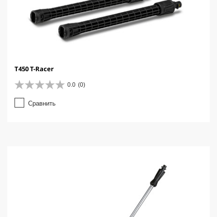
T450 T-Racer
0.0
(0)
0
.
Сравнить
0
и
з
5
з
в
е
з
д
.