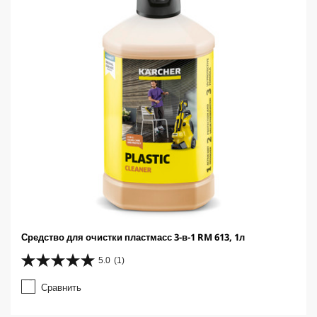
Средство для очистки пластмасс 3-в-1 RM 613, 1л
5.0
(1)
5
.
Сравнить
0
и