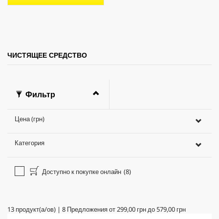
r
о
i
б
c
з
e
о
р
а
ЧИСТЯЩЕЕ СРЕДСТВО
Фильтр
Цена (грн)
Категория
Доступно к покупке онлайн
(8)
13
продукт(а/ов)
|
8
Предложения от
299,00 грн
до
579,00 грн