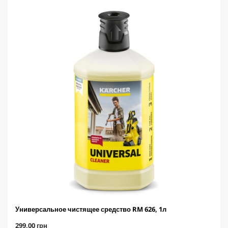
Универсальное чистящее средство RM 626, 1л
C
299,00 грн