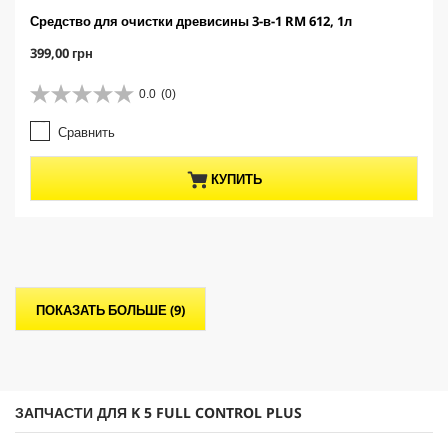
Средство для очистки древисины 3-в-1 RM 612, 1л
C
399,00 грн
u
r
0.0
(0)
0
r
.
e
Сравнить
0
n
и
t
з
p
КУПИТЬ
5
r
з
o
в
d
е
u
з
c
д
t
.
p
ПОКАЗАТЬ БОЛЬШЕ (9)
r
i
c
e
ЗАПЧАСТИ ДЛЯ K 5 FULL CONTROL PLUS