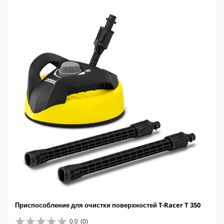
е
з
д
.
Приспособление для очистки поверхностей T-Racer T 350
0.0
(0)