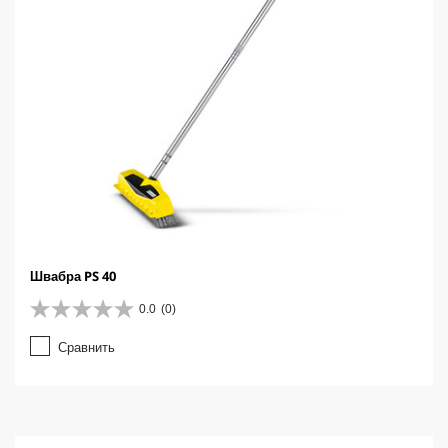
Швабра PS 40
0.0
(0)
0
.
Сравнить
0
и
з
5
з
в