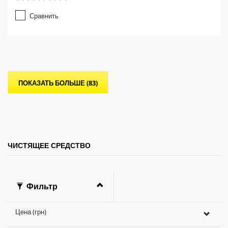
0
.
Сравнить
0
и
з
5
з
в
е
ПОКАЗАТЬ БОЛЬШЕ (83)
з
д
.
ЧИСТЯЩЕЕ СРЕДСТВО
Фильтр
Цена (грн)