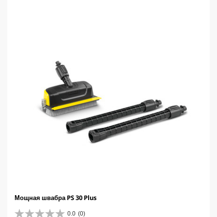
д
t
.
p
1
r
о
i
б
c
з
e
о
р
Мощная швабра PS 30 Plus
0.0
(0)