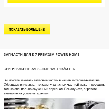
5
r
з
o
в
d
е
u
з
c
д
t
.
p
ПОКАЗАТЬ БОЛЬШЕ (8)
1
r
о
i
б
c
з
e
о
р
ЗАПЧАСТИ ДЛЯ K 7 PREMIUM POWER HOME
ОРИГИНАЛЬНЫЕ ЗАПАСНЫЕ ЧАСТИ KÄRCHER
Вы можете заказать запасные частии в нашем интернет-магазине.
Обращаем внимание, что замену запасных частией может проводить
только специально обученный персонал. Пожалуйста, обратите
внимание на условия гарантии.