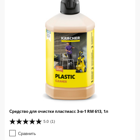
i
c
e
Средство для очистки пластмасс 3-в-1 RM 613, 1л
5.0
(1)
5
.
Сравнить
0