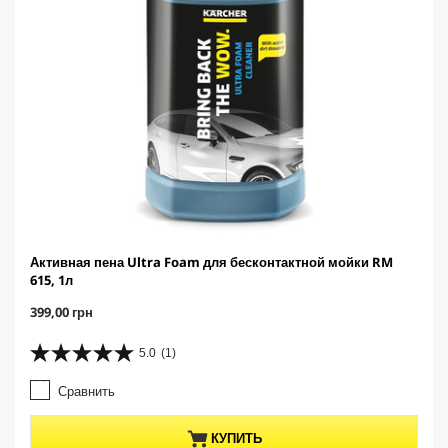
Активная пена Ultra Foam для бесконтактной мойки RM
615, 1л
C
399,00 грн
u
r
5.0
(1)
5
r
.
e
Сравнить
0
n
и
t
з
p
КУПИТЬ