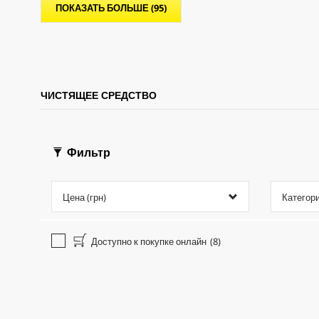
.
.
p
ПОКАЗАТЬ БОЛЬШЕ (95)
r
i
c
e
ЧИСТЯЩЕЕ СРЕДСТВО
Фильтр
Цена (грн)
Категор
Доступно к покупке онлайн
(8)