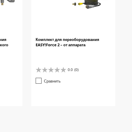
ния
Комплект для переоборудования
окого
EASY!Force 2 – от аппарата
0.0
(0)
0
.
Сравнить
0
и
з
5
з
в
е
з
д
.