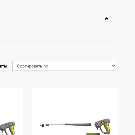
укты
|