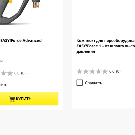
 EASY!Force Advanced
Комплект для переоборудова
EASY!Force 1 – от шланга выс
давления
рн
0.0
(0)
0.0
(0)
0
.
Сравнить
нить
0
и
з
КУПИТЬ
5
з
в
е
з
д
.