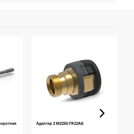
воротная
Адаптер 2 M22IG-TR22AG
П