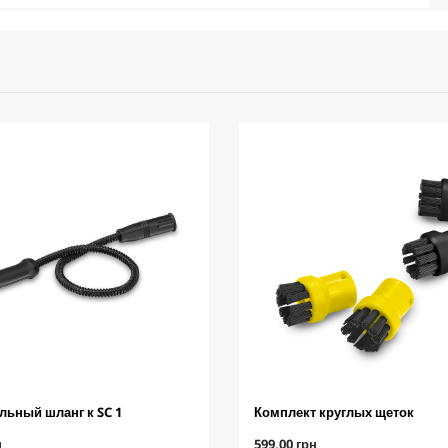
льный шланг к SC 1
Комплект круглых щеток
C
н
599,00 грн