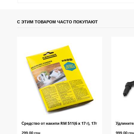
С ЭТИМ ТОВАРОМ ЧАСТО ПОКУПАЮТ
Средство от накипи RM 511(6 x 17 г), 17г
Удлините
C
C
299,00 грн
999,00 гр