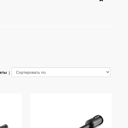
укты
|