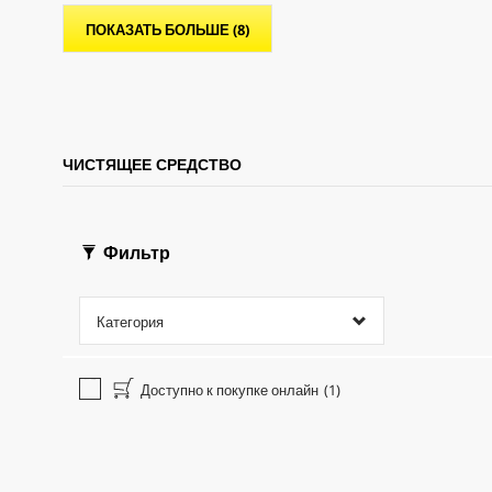
.
.
ПОКАЗАТЬ БОЛЬШЕ (8)
1
7
о
б
з
о
р
ЧИСТЯЩЕЕ СРЕДСТВО
а
Фильтр
Категория
Доступно к покупке онлайн
(1)