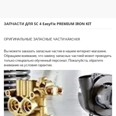
з
c
д
t
.
p
r
i
ЗАПЧАСТИ ДЛЯ SC 4
EasyFix
PREMIUM IRON KIT
c
e
ОРИГИНАЛЬНЫЕ ЗАПАСНЫЕ ЧАСТИ KÄRCHER
Вы можете заказать запасные частии в нашем интернет-магазине.
Обращаем внимание, что замену запасных частией может проводить
только специально обученный персонал. Пожалуйста, обратите
внимание на условия гарантии.