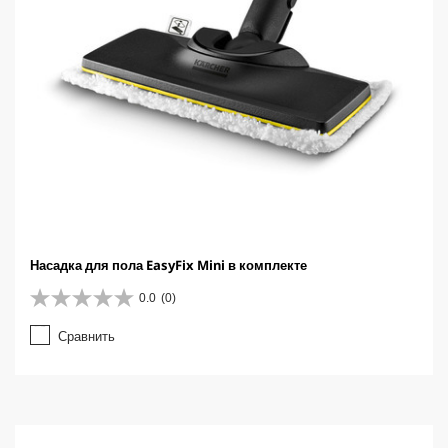
Насадка для пола EasyFix Mini в комплекте
0.0
(0)
0
.
Сравнить
0
и
з
5
з
в