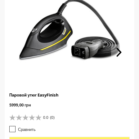
Паровой утюг EasyFinish
C
5999,00 грн
u
r
0.0
(0)
0
r
.
e
Сравнить
0
n
и
t