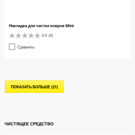
Накладка для чистки ковров Mini
0.0
(0)
0
.
Сравнить
0
и
з
5
з
в
е
ПОКАЗАТЬ БОЛЬШЕ (21)
з
д
.
ЧИСТЯЩЕЕ СРЕДСТВО