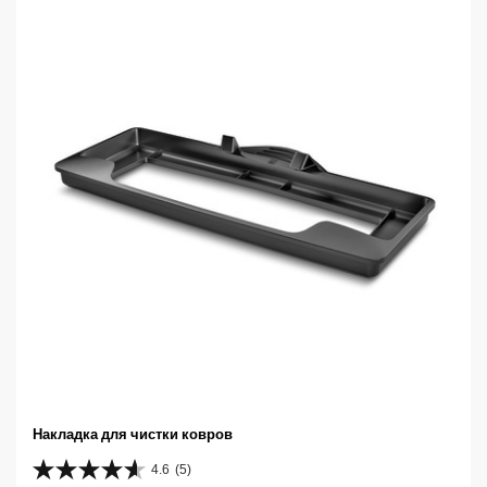
е
з
д
.
Накладка для чистки ковров
4.6
(5)
4