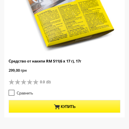
Средство от накипи RM 511(6 x 17 г), 17г
C
299,00 грн
u
r
0.0
(0)
0
r
.
e
Сравнить
0
n
и
t
з
p
КУПИТЬ
5
r
з
o
в
d
е
u