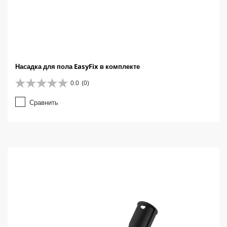
Насадка для пола EasyFix в комплекте
0.0
(0)
0
.
Сравнить
0
и
з
5
з
в
е
з
д
.