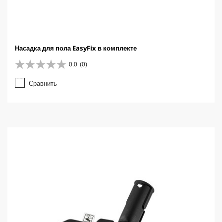
Насадка для пола EasyFix в комплекте
0.0
(0)
0
.
Сравнить
0
и
з
5
з
в
е
з
д
.