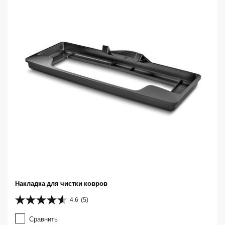
д
.
Накладка для чистки ковров
4.6
(5)
4
.
Сравнить
6