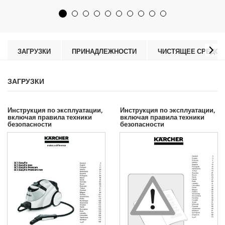
в
d
е
u
з
c
д
t
.
p
r
ЗАГРУЗКИ
ПРИНАДЛЕЖНОСТИ
ЧИСТЯЩЕЕ СРЕДСТ
i
c
e
ЗАГРУЗКИ
Инструкция по эксплуатации,
Инструкция по эксплуатации,
включая правила техники
включая правила техники
безопасности
безопасности