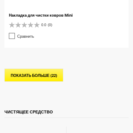
Накладка для чистки ковров Mini
0.0
(0)
0
.
Сравнить
0
и
з
5
з
в
е
ПОКАЗАТЬ БОЛЬШЕ (22)
з
д
.
ЧИСТЯЩЕЕ СРЕДСТВО