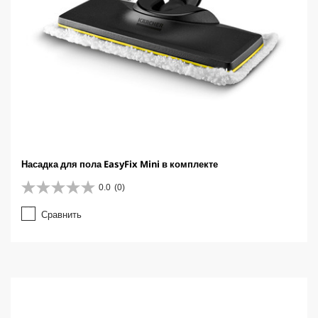
Насадка для пола EasyFix Mini в комплекте
0.0
(0)
0
.
Сравнить
0
и
з
5
з
в
е
з