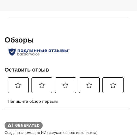
.
p
r
i
c
e
Создано с помощью ИИ (искусственного интеллекта)