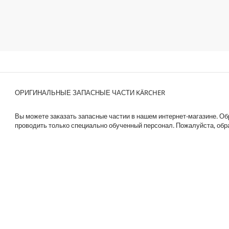
в
d
е
u
з
c
д
t
.
p
r
i
c
e
ОРИГИНАЛЬНЫЕ ЗАПАСНЫЕ ЧАСТИ KÄRCHER
Вы можете заказать запасные частии в нашем интернет-магазине. О
проводить только специально обученный персонал. Пожалуйста, обра