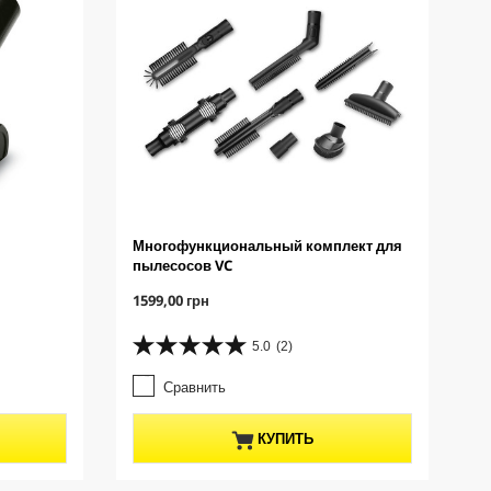
Многофункциональный комплект для
пылесосов VC
C
1599,00 грн
u
r
5.0
(2)
5
r
.
e
Сравнить
0
n
и
t
з
p
КУПИТЬ
5
r
з
o