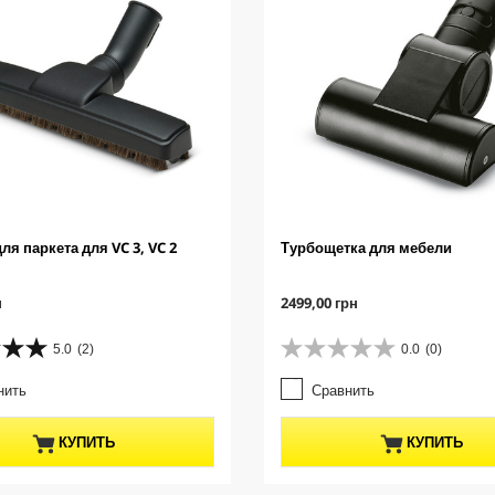
ля паркета для VC 3, VC 2
Турбощетка для мебели
C
н
2499,00 грн
u
r
5.0
(2)
0.0
(0)
0
r
.
e
нить
Сравнить
0
n
и
t
з
p
КУПИТЬ
КУПИТЬ
5
r
з
o