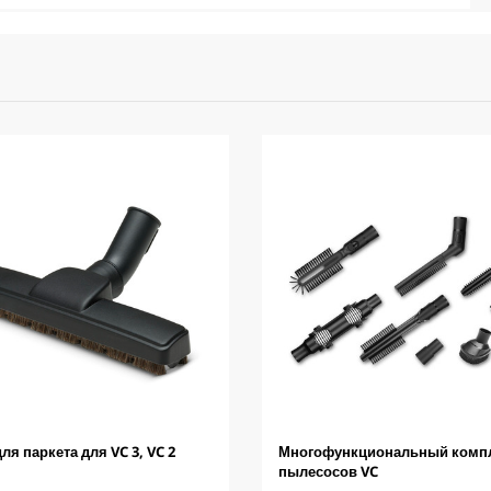
ля паркета для VC 3, VC 2
Многофункциональный компл
пылесосов VC