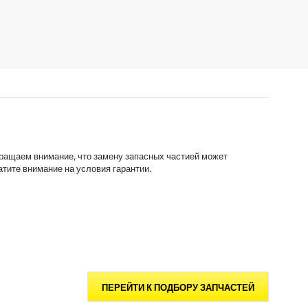
в
d
е
u
з
c
д
t
.
p
2
r
о
i
б
c
з
e
о
р
а
бращаем внимание, что замену запасных частией может
тите внимание на условия гарантии.
ПЕРЕЙТИ К ПОДБОРУ ЗАПЧАСТЕЙ