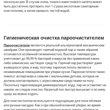
несколько раз. В случае очень тонкого известкового налёта может
быть достаточно протереть пол 1-2 раза кислотным санитарным
очистителем, а затем промыть чистой водой.
Гигиеническая очистка пароочистителем
Пароочистители
являются реальной альтернативой механическим
швабрам. Они производят горячий водяной пар и таким образом
отличаются особенной гигиеничностью. Высокая температура
уничтожает до 99,99 % бактерий и вирусов без применения каких-
либо химических чистящих средств. Горячий пар растворяет даже
въевшуюся грязь и жир, поэтому пароочиститель является
незаменимым помощником при уборке кухни. Пароочистители также
помогут аллергикам и семьям с маленькими детьми, которые не
должны контактировать с агрессивными средствами на полу.
Поскольку парогенерация деминерализует воду, пар не оставляет ни
накипи, ни следов очистки. Нагретый пол быстро высыхает и по нему
сразу же можно ходить.
Для очистки плитки используются подходящие для пола обтяжки
или ручные насадки. Как и при обычной влажной уборке, во время
очистки керамогранита паром следует использовать обтяжки из