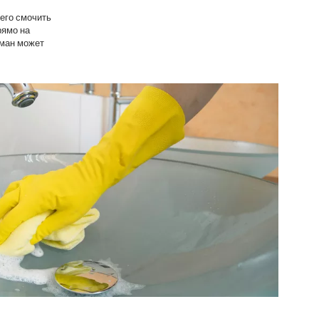
сего смочить
рямо на
уман может