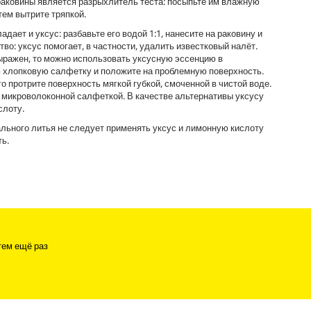
аковины является разрыхлитель теста: посыпьте им влажную
тем вытрите тряпкой.
ает и уксус: разбавьте его водой 1:1, нанесите на раковину и
во: уксус помогает, в частности, удалить известковый налёт.
ыражен, то можно использовать уксусную эссенцию в
 хлопковую салфетку и положите на проблемную поверхность.
го протрите поверхность мягкой губкой, смоченной в чистой воде.
 микроволоконной салфеткой. В качестве альтернативы уксусу
слоту.
льного литья не следует применять уксус и лимонную кислоту
ь.
тем ещё раз