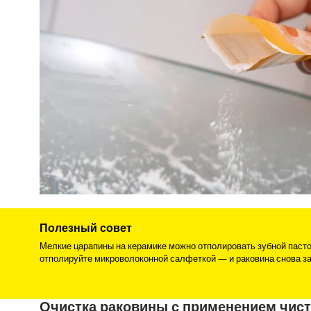
Полезный совет
Мелкие царапины на керамике можно отполировать зубной пастой
отполируйте микроволоконной салфеткой — и раковина снова за
Очистка раковины с применением чис