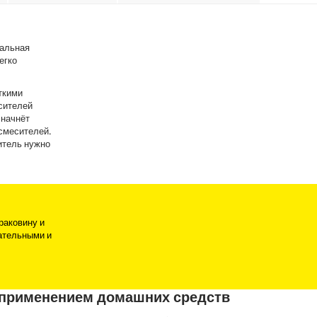
тальная
егко
ткими
сителей
 начнёт
 смесителей.
ситель нужно
раковину и
ательными и
 применением домашних средств