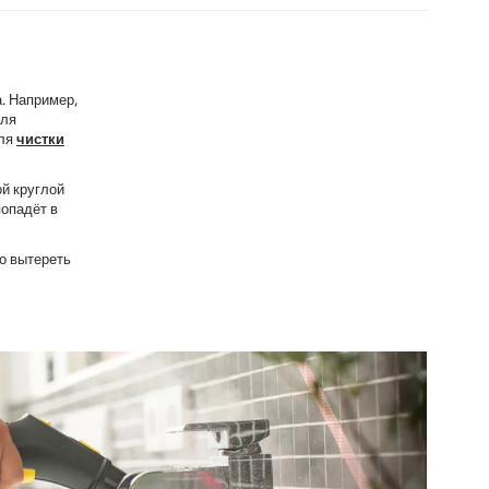
. Например,
еля
для
чистки
й круглой
попадёт в
о вытереть