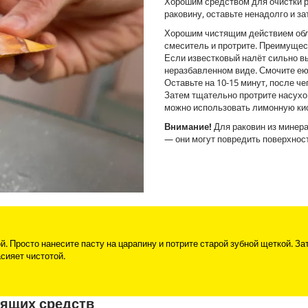
Хорошим средством для очистки р
раковину, оставьте ненадолго и за
Хорошим чистящим действием облад
смеситель и протрите. Преимущест
Если известковый налёт сильно в
неразбавленном виде. Смочите ею
Оставьте на 10-15 минут, после че
Затем тщательно протрите насухо
можно использовать лимонную ки
Внимание!
Для раковин из минера
— они могут повредить поверхност
. Просто нанесите пасту на царапину и потрите старой зубной щеткой. За
сияет чистотой.
тящих средств