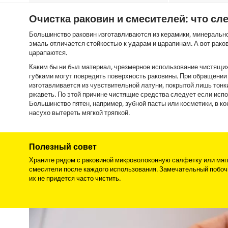
Очистка раковин и смесителей: что сл
Большинство раковин изготавливаются из керамики, минеральног
эмаль отличается стойкостью к ударам и царапинам. А вот рако
царапаются.
Каким бы ни был материал, чрезмерное использование чистящих
губками могут повредить поверхность раковины. При обращени
изготавливается из чувствительной латуни, покрытой лишь тон
ржаветь. По этой причине чистящие средства следует если испол
Большинство пятен, например, зубной пасты или косметики, в к
насухо вытереть мягкой тряпкой.
Полезный совет
Храните рядом с раковиной микроволоконную салфетку или мягкую
смесители после каждого использования. Замечательный побоч
их не придется часто чистить.