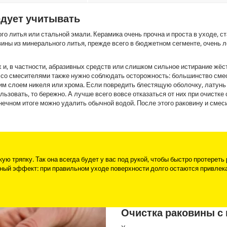
едует учитывать
о литья или стальной эмали. Керамика очень прочна и проста в уходе, с
вины из минерального литья, прежде всего в бюджетном сегменте, очень л
 и, в частности, абразивных средств или слишком сильное истирание жёс
и со смесителями также нужно соблюдать осторожность: большинство сме
ким слоем никеля или хрома. Если повредить блестящую оболочку, латунь
ьзовать, то бережно. А лучше всего вовсе отказаться от них при очистке
онечном итоге можно удалить обычной водой. После этого раковину и сме
 тряпку. Так она всегда будет у вас под рукой, чтобы быстро протереть 
ный эффект: при правильном уходе поверхности долго остаются привлек
Очистка раковины с