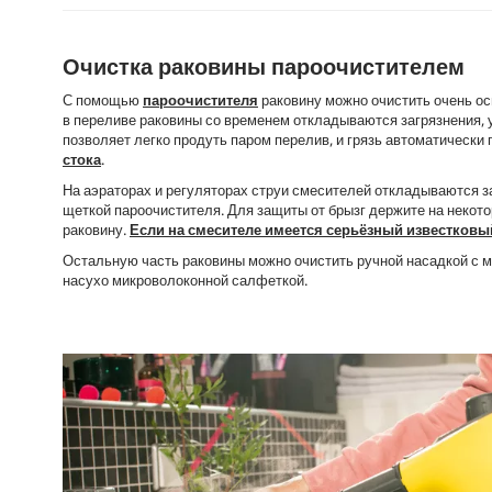
Очистка раковины пароочистителем
С помощью
пароочистителя
раковину можно очистить очень ос
в переливе раковины со временем откладываются загрязнения, 
позволяет легко продуть паром перелив, и грязь автоматически
стока
.
На аэраторах и регуляторах струи смесителей откладываются з
щеткой пароочистителя. Для защиты от брызг держите на некото
раковину.
Если на смесителе имеется серьёзный известковый
Остальную часть раковины можно очистить ручной насадкой с м
насухо микроволоконной салфеткой.