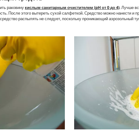
тить раковину
кислым санитарным очистителем (pH от 0 до 4)
. Лучше в
ть. После этого вытереть сухой салфеткой. Средство можно нанести и п
 средство распылять не следует, поскольку проникающий аэрозольный т