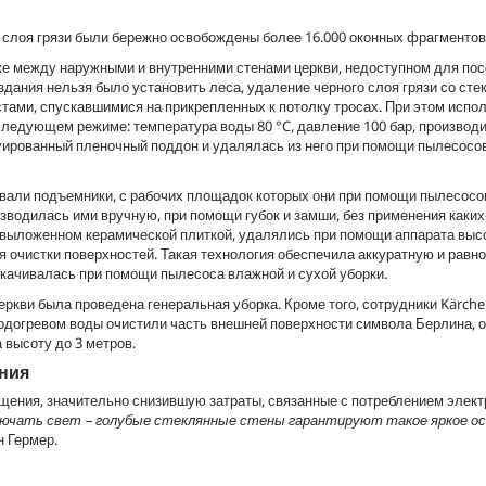
т слоя грязи были бережно освобождены более 16.000 оконных фрагментов
 между наружными и внутренними стенами церкви, недоступном для пос
здания нельзя было установить леса, удаление черного слоя грязи со сте
ами, спускавшимися на прикрепленных к потолку тросах. При этом испо
следующем режиме: температура воды 80 °C, давление 100 бар, производ
руированный пленочный поддон и удалялась из него при помощи пылесосо
овали подъемники, с рабочих площадок которых они при помощи пылесос
изводилась ими вручную, при помощи губок и замши, без применения каких
 выложенном керамической плиткой, удалялись при помощи аппарата выс
 очистки поверхностей. Такая технология обеспечила аккуратную и рав
откачивалась при помощи пылесоса влажной и сухой уборки.
кви была проведена генеральная уборка. Кроме того, сотрудники Kärche
одогревом воды очистили часть внешней поверхности символа Берлина, 
 высоту до 3 метров.
ения
ения, значительно снизившую затраты, связанные с потреблением элект
ключать свет – голубые стеклянные стены гарантируют такое яркое о
н Гермер.