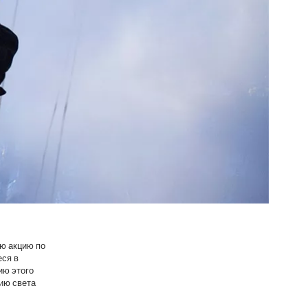
ую акцию по
еся в
ию этого
ию света