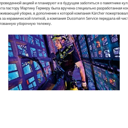
 проведенной акцией и планируют и в будущем заботиться о памятнике кул
та пастору Мартину Гермеру была вручена специально разработанная ко
живающей уборке, в дополнение к которой компания Kärcher пожертвовал
а керамической плиткой, а компания Dussmann Service передала ей чи
ктованную уборочную тележку.