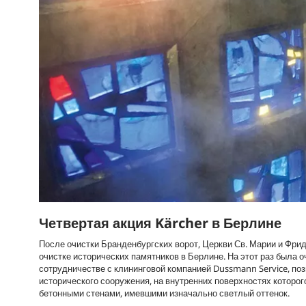
Четвертая акция Kärcher в Берлине
После очистки Бранденбургских ворот, Церкви Св. Марии и Фрид
очистке исторических памятников в Берлине. На этот раз была
сотрудничестве с клининговой компанией Dussmann Service, по
исторического сооружения, на внутренних поверхностях которог
бетонными стенами, имевшими изначально светлый оттенок.