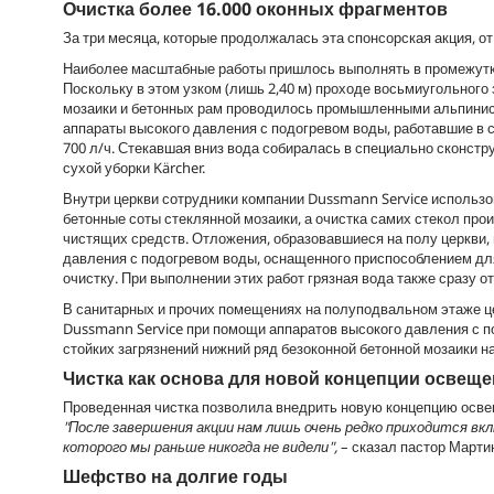
Очистка более 16.000 оконных фрагментов
За три месяца, которые продолжалась эта спонсорская акция, о
Наиболее масштабные работы пришлось выполнять в промежутке
Поскольку в этом узком (лишь 2,40 м) проходе восьмиугольного 
мозаики и бетонных рам проводилось промышленными альпинист
аппараты высокого давления с подогревом воды, работавшие в 
700 л/ч. Стекавшая вниз вода собиралась в специально сконст
сухой уборки Kärcher.
Внутри церкви сотрудники компании Dussmann Service использ
бетонные соты стеклянной мозаики, а очистка самих стекол про
чистящих средств. Отложения, образовавшиеся на полу церкви,
давления с подогревом воды, оснащенного приспособлением для
очистку. При выполнении этих работ грязная вода также сразу 
В санитарных и прочих помещениях на полуподвальном этаже цер
Dussmann Service при помощи аппаратов высокого давления с п
стойких загрязнений нижний ряд безоконной бетонной мозаики на
Чистка как основа для новой концепции освещ
Проведенная чистка позволила внедрить новую концепцию освещ
"После завершения акции нам лишь очень редко приходится в
которого мы раньше никогда не видели",
– сказал пастор Марти
Шефство на долгие годы