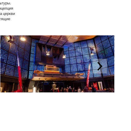
ьтуры.
нцепция
а церкви
стящие