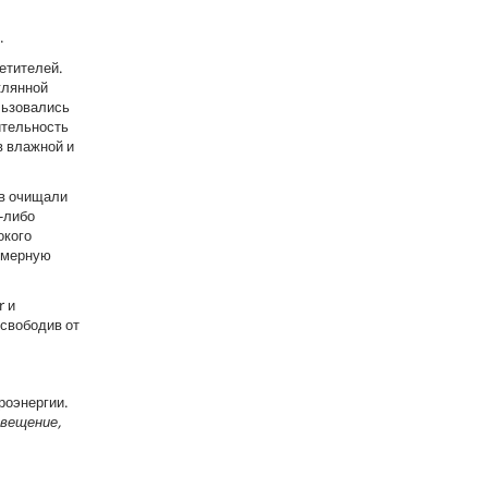
.
етителей.
клянной
льзовались
ительность
в влажной и
ов очищали
-либо
окого
номерную
r и
освободив от
роэнергии.
свещение,