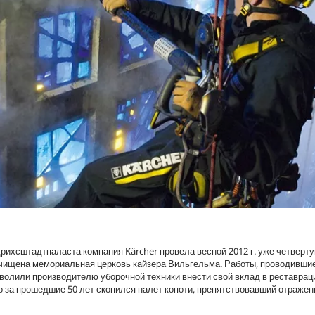
рихсштадтпаласта компания Kärcher провела весной 2012 г. уже четверт
 очищена мемориальная церковь кайзера Вильгельма. Работы, проводивши
зволили производителю уборочной техники внести свой вклад в реставрац
о за прошедшие 50 лет скопился налет копоти, препятствовавший отражен