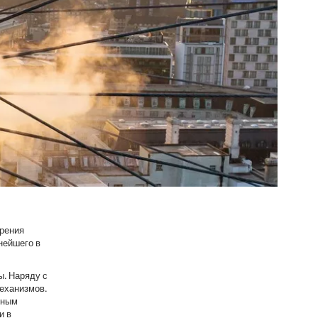
зрения
пнейшего в
ы. Наряду с
еханизмов.
чным
и в