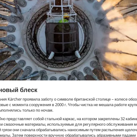
 новый блеск
ия Kärcher проявила заботу о символе британской столице – колесе обо
первые с момента сооружения в 2000 г. Чтобы чистка не мешала работе кру
ыполнялись только по ночам.
Оно представляет собой стальной каркас, на котором закреплены 32 кабин
и смазочные материалы, используемые для регулярного обслуживания м
ой грязи они сначала обрабатывались наносимым путем распыления щело
алы. Затем поверхности вручную обрабатывались абразивными падами 