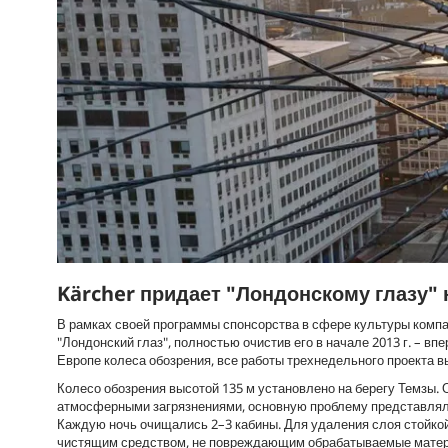
Kärcher придает "Лондонскому глазу"
В рамках своей программы спонсорства в сфере культуры компан
"Лондонский глаз", полностью очистив его в начале 2013 г. – в
Европе колеса обозрения, все работы трехнедельного проекта в
Колесо обозрения высотой 135 м установлено на берегу Темзы. 
атмосферными загрязнениями, основную проблему представлял
Каждую ночь очищались 2–3 кабины. Для удаления слоя стойк
чистящим средством, не повреждающим обрабатываемые матери