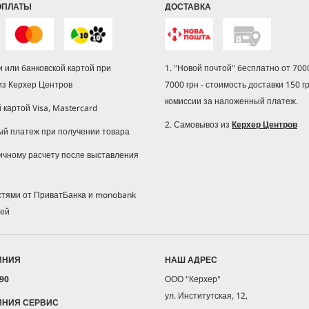
ОПЛАТЫ
ДОСТАВКА
 или банковской картой при
1. "Новой почтой" бесплатно от 7000
из Керхер Центров
7000 грн - стоимость доставки 150 г
комиссии за наложенный платеж.
й картой Visa, Mastercard
2. Самовывоз из
Керхер Центров
ый платеж при получении товара
ичному расчету после выставления
астями от ПриватБанка и monobank
жей
ИНИЯ
НАШ АДРЕС
 90
ООО "Керхер"
ул. Институтская, 12,
ИНИЯ СЕРВИС