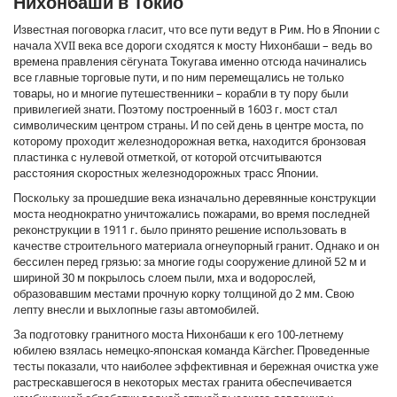
Нихонбаши в Токио
Известная поговорка гласит, что все пути ведут в Рим. Но в Японии с
начала XVII века все дороги сходятся к мосту Нихонбаши – ведь во
времена правления сёгуната Токугава именно отсюда начинались
все главные торговые пути, и по ним перемещались не только
товары, но и многие путешественники – корабли в ту пору были
привилегией знати. Поэтому построенный в 1603 г. мост стал
символическим центром страны. И по сей день в центре моста, по
которому проходит железнодорожная ветка, находится бронзовая
пластинка с нулевой отметкой, от которой отсчитываются
расстояния скоростных железнодорожных трасс Японии.
Поскольку за прошедшие века изначально деревянные конструкции
моста неоднократно уничтожались пожарами, во время последней
реконструкции в 1911 г. было принято решение использовать в
качестве строительного материала огнеупорный гранит. Однако и он
бессилен перед грязью: за многие годы сооружение длиной 52 м и
шириной 30 м покрылось слоем пыли, мха и водорослей,
образовавшим местами прочную корку толщиной до 2 мм. Свою
лепту внесли и выхлопные газы автомобилей.
За подготовку гранитного моста Нихонбаши к его 100-летнему
юбилею взялась немецко-японская команда Kärcher. Проведенные
тесты показали, что наиболее эффективная и бережная очистка уже
растрескавшегося в некоторых местах гранита обеспечивается