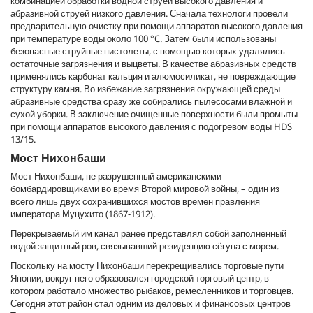
комбинацией обработки водной струей высокого давления и
абразивной струей низкого давления. Сначала технологи провели
предварительную очистку при помощи аппаратов высокого давления
при температуре воды около 100 °C. Затем были использованы
безопасные струйные пистолеты, с помощью которых удалялись
остаточные загрязнения и выцветы. В качестве абразивных средств
применялись карбонат кальция и алюмосиликат, не повреждающие
структуру камня. Во избежание загрязнения окружающей среды
абразивные средства сразу же собирались пылесосами влажной и
сухой уборки. В заключение очищенные поверхности были промыты
при помощи аппаратов высокого давления с подогревом воды HDS
13/15.
Мост Нихонбаши
Мост Нихонбаши, не разрушенный американскими
бомбардировщиками во время Второй мировой войны, – один из
всего лишь двух сохранившихся мостов времен правления
императора Муцухито (1867-1912).
Перекрываемый им канал ранее представлял собой заполненный
водой защитный ров, связывавший резиденцию сёгуна с морем.
Поскольку на мосту Нихонбаши перекрещивались торговые пути
Японии, вокруг него образовался городской торговый центр, в
котором работало множество рыбаков, ремесленников и торговцев.
Сегодня этот район стал одним из деловых и финансовых центров