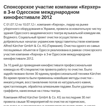
Спонсорское участие компании «Керхер»
в 3-м Одесском международном
кинофестивале 2012
С 01.07.12 по 10.07.12 г. компания «Керхер», лидер на рынке
уборочного оборудования в Украине, провела основательную чистку
здания Одесского академического театра музыкальной комедии им.
Водяного. Социальный проект очистки осуществлен на
добровольных началах украинским представительством компании
Alfred Kärcher GmbH & Co. KG (Германия). Очистка одного из самых
посещаемых объектов в Одессе реализована в рамках спонсорского
участия компании «Керхер» в 3-м Одесском международном
кинофестивале 2012.
За 10 дней до проведения кинофестиваля профессиональная
команда из 40 специалистов провела работу по очистке. Было
задействовано более 30 единиц профессиональной техники Kärcher.
Во время проекта были применены новейшие методы очистки –
инкапсуляция, восстановление полов из натурального камня,
кристаллизация, обработка алмазными падами. Были удалены
граффити, нанесенные на стены театра.
Компания Alfred Kärcher GmbH & Co. KG за последние 30 лет
провела свыше 90 мероприятий по очистке исторических,
культурных и архитектурных памятников по всему миру, в число