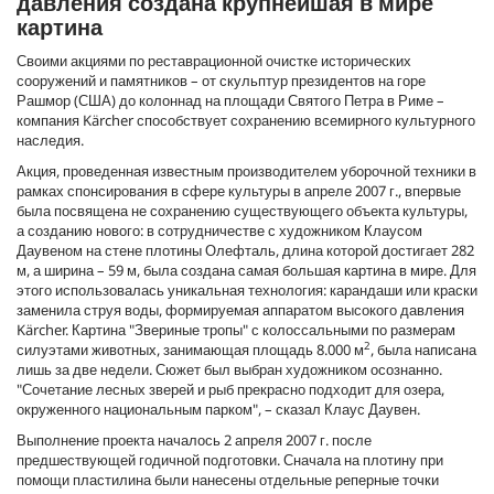
давления создана крупнейшая в мире
картина
Своими акциями по реставрационной очистке исторических
сооружений и памятников – от скульптур президентов на горе
Рашмор (США) до колоннад на площади Святого Петра в Риме –
компания Kärcher способствует сохранению всемирного культурного
наследия.
Акция, проведенная известным производителем уборочной техники в
рамках спонсирования в сфере культуры в апреле 2007 г., впервые
была посвящена не сохранению существующего объекта культуры,
а созданию нового: в сотрудничестве с художником Клаусом
Даувеном на стене плотины Олефталь, длина которой достигает 282
м, а ширина – 59 м, была создана самая большая картина в мире. Для
этого использовалась уникальная технология: карандаши или краски
заменила струя воды, формируемая аппаратом высокого давления
Kärcher. Картина "Звериные тропы" с колоссальными по размерам
2
силуэтами животных, занимающая площадь 8.000 м
, была написана
лишь за две недели. Сюжет был выбран художником осознанно.
"Сочетание лесных зверей и рыб прекрасно подходит для озера,
окруженного национальным парком", – сказал Клаус Даувен.
Выполнение проекта началось 2 апреля 2007 г. после
предшествующей годичной подготовки. Сначала на плотину при
помощи пластилина были нанесены отдельные реперные точки