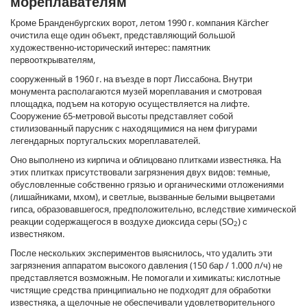
мореплавателям
Кроме Бранденбургских ворот, летом 1990 г. компания Kärcher
очистила еще один объект, представляющий большой
художественно-исторический интерес: памятник
первооткрывателям,
сооруженный в 1960 г. на въезде в порт Лиссабона. Внутри
монумента располагаются музей мореплавания и смотровая
площадка, подъем на которую осуществляется на лифте.
Сооружение 65-метровой высоты представляет собой
стилизованный парусник с находящимися на нем фигурами
легендарных португальских мореплавателей.
Оно выполнено из кирпича и облицовано плитками известняка. На
этих плитках присутствовали загрязнения двух видов: темные,
обусловленные собственно грязью и органическими отложениями
(лишайниками, мхом), и светлые, вызванные белыми выцветами
гипса, образовавшегося, предположительно, вследствие химической
реакции содержащегося в воздухе диоксида серы (SO
) с
2
известняком.
После нескольких экспериментов выяснилось, что удалить эти
загрязнения аппаратом высокого давления (150 бар / 1.000 л/ч) не
представляется возможным. Не помогали и химикаты: кислотные
чистящие средства принципиально не подходят для обработки
известняка, а щелочные не обеспечивали удовлетворительного