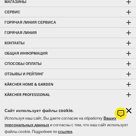
МАГАЗИНЫ
СЕРВИС
ГОРЯЧАЯ ЛИНИЯ СЕРВИСА
ГОРЯЧАЯ ЛИНИЯ
КОНТАКТЫ
ОБЩАЯ ИНФОРМАЦИЯ
СПОСОБЫ ОПЛАТЫ
ОТЗЫВЫ И РЕЙТИНГ
KÄRCHER HOME & GARDEN
KÄRCHER PROFESSIONAL
Сайт использует файлы cookie.
Используя наш сайт, Вы даете согласие на обработку
Ваших
© 2026 Керхер Украина | Kärcher Ukraine - официальное
персональных данных
и согласны с тем, что наш сайт использует
файлы cookie. Подробнее по
ссылке
.
представительство немецкого концерна Alfred Kärcher SE & Co. KG в