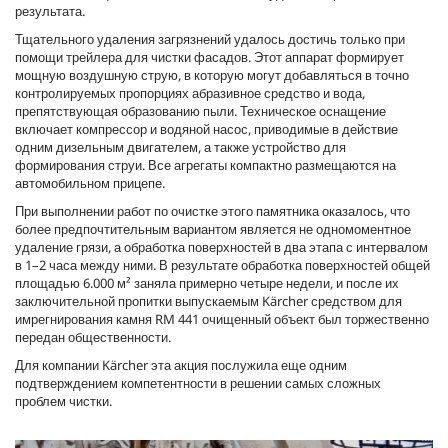
результата.
Тщательного удаления загрязнений удалось достичь только при
помощи трейлера для чистки фасадов. Этот аппарат формирует
мощную воздушную струю, в которую могут добавляться в точно
контролируемых пропорциях абразивное средство и вода,
препятствующая образованию пыли. Техническое оснащение
включает компрессор и водяной насос, приводимые в действие
одним дизельным двигателем, а также устройство для
формирования струи. Все агрегаты компактно размещаются на
автомобильном прицепе.
При выполнении работ по очистке этого памятника оказалось, что
более предпочтительным вариантом является не одномоментное
удаление грязи, а обработка поверхностей в два этапа с интервалом
в 1–2 часа между ними. В результате обработка поверхностей общей
площадью 6.000 м² заняла примерно четыре недели, и после их
заключительной пропитки выпускаемым Kärcher средством для
имрегнирования камня RM 441 очищенный объект был торжественно
передан общественности.
Для компании Kärcher эта акция послужила еще одним
подтверждением компетентности в решении самых сложных
проблем чистки.