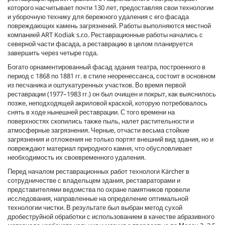
которого насчитывает почти 130 лет, предоставляя свои технологии
и уборочную технику для бережного удаления с его фасада
повреждающих камень загрязнений. Работы выполняются местной
компанией ART Kodiak s.r.o. Реставрационные работы начались с
северной части фасада, а реставрацию в целом планируется
завершить через четыре года.
Богато орнаментированный фасад здания театра, построенного в
период с 1868 по 1881 гг. в стиле неоренессанса, состоит в основном
из песчаника и оштукатуренных участков. Во время первой
реставрации (1977–1983 гг.) он был очищен и покрыт, как выяснилось
позже, неподходящей акриловой краской, которую потребовалось
снять в ходе нынешней реставрации. С того времени на
поверхностях скопились также пыль, налет растительности и
атмосферные загрязнения. Черные, отчасти весьма стойкие
загрязнения и отложения не только портят внешний вид здания, но и
повреждают материал природного камня, что обусловливает
необходимость их своевременного удаления.
Перед началом реставрационных работ технологи Kärcher в
сотрудничестве с владельцем здания, реставраторами и
представителями ведомства по охране памятников провели
исследования, направленные на определение оптимальной
технологии чистки. В результате был выбран метод сухой
дробеструйной обработки с использованием в качестве абразивного