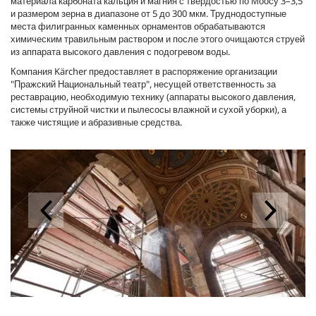
материала карбоната кальция и магния с твердостью по Моосу 3–3,5
и размером зерна в диапазоне от 5 до 300 мкм. Труднодоступные
места филигранных каменных орнаментов обрабатываются
химическим травильным раствором и после этого очищаются струей
из аппарата высокого давления с подогревом воды.
Компания Kärcher предоставляет в распоряжение организации
"Пражский Национальный театр", несущей ответственность за
реставрацию, необходимую технику (аппараты высокого давления,
системы струйной чистки и пылесосы влажной и сухой уборки), а
также чистящие и абразивные средства.