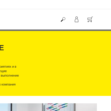
Е
риятиях и в
тущие
е выполнение
к компания