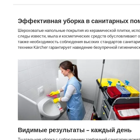
Эффективная уборка в санитарных п
Шероховатые напольные покрытия из керамической плитки, исп
следы извести, мыла и косметических средств обусловливают ос
также необходимость соблюдения высоких стандартов санитари
техники Kärcher гарантирует наведение безупречной гигиеничес
Видимые результаты – каждый день
Тщательная уборка с соблюдением требований санитарии может 