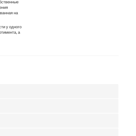
обственные
ения
ованная на
ти у одного
тимента, а