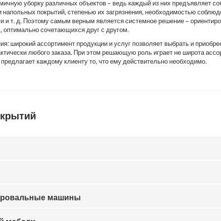
мичную уборку различных объектов – ведь каждый из них предъявляет с
 напольных покрытий, степенью их загрязнения, необходимостью соблюд
и и т. д. Поэтому самым верным является системное решение – ориентир
 оптимально сочетающихся друг с другом.
я: широкий ассортимент продукции и услуг позволяет выбрать и приобрес
тически любого заказа. При этом решающую роль играет не широта ассор
 предлагает каждому клиенту то, что ему действительно необходимо.
окрытий
ировальные машины