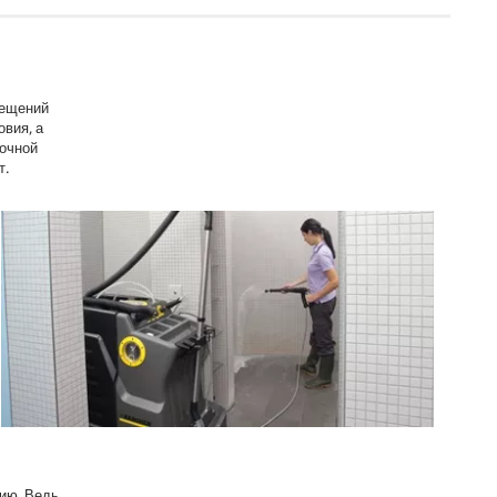
мещений
вия, а
рочной
т.
нию. Ведь