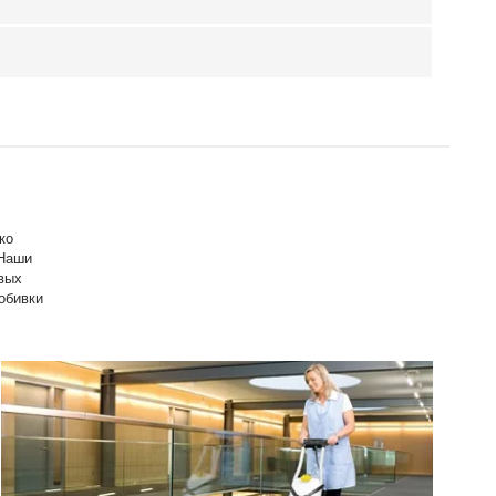
ко
 Наши
вых
 обивки