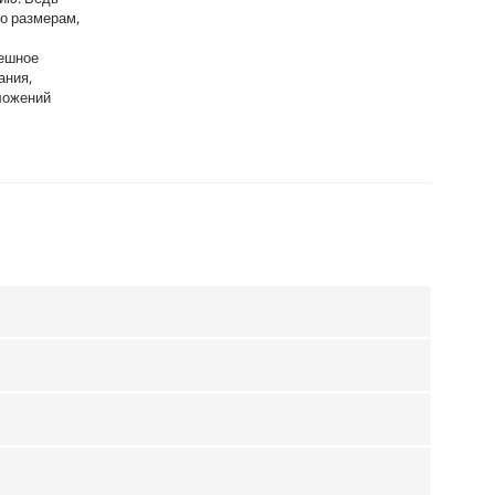
о размерам,
пешное
ания,
ложений