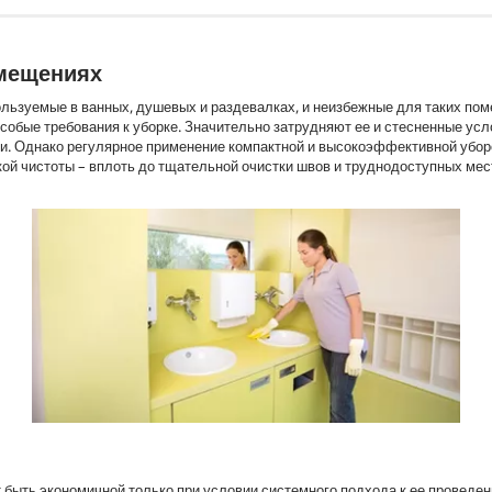
омещениях
ользуемые в ванных, душевых и раздевалках, и неизбежные для таких по
обые требования к уборке. Значительно затрудняют ее и стесненные усло
и. Однако регулярное применение компактной и высокоэффективной убо
кой чистоты – вплоть до тщательной очистки швов и труднодоступных мес
быть экономичной только при условии системного подхода к ее проведе