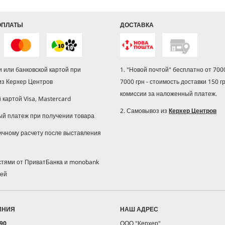
ОПЛАТЫ
ДОСТАВКА
 или банковской картой при
1. "Новой почтой" бесплатно от 7000
из Керхер Центров
7000 грн - стоимость доставки 150 г
комиссии за наложенный платеж.
й картой Visa, Mastercard
2. Самовывоз из
Керхер Центров
ый платеж при получении товара
ичному расчету после выставления
астями от ПриватБанка и monobank
жей
ИНИЯ
НАШ АДРЕС
 90
ООО "Керхер"