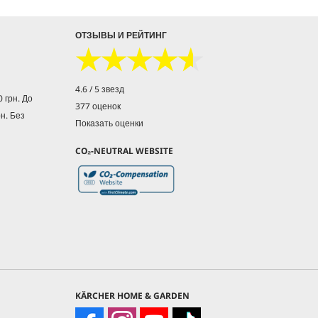
ОТЗЫВЫ И РЕЙТИНГ
★★★★★
★★★★★
4.6 / 5 звезд
 грн. До
377 оценок
рн. Без
Показать оценки
CO₂-NEUTRAL WEBSITE
KÄRCHER HOME & GARDEN