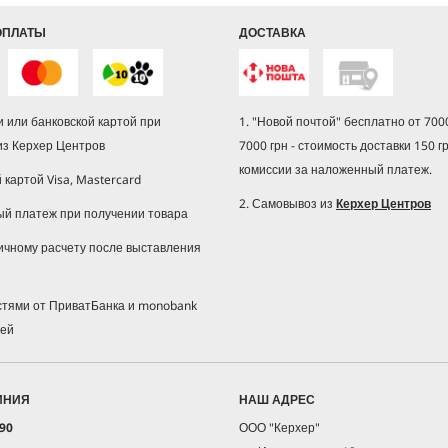
ОПЛАТЫ
ДОСТАВКА
 или банковской картой при
1. "Новой почтой" бесплатно от 7000
из Керхер Центров
7000 грн - стоимость доставки 150 г
комиссии за наложенный платеж.
й картой Visa, Mastercard
2. Самовывоз из
Керхер Центров
ый платеж при получении товара
ичному расчету после выставления
астями от ПриватБанка и monobank
жей
ИНИЯ
НАШ АДРЕС
 90
ООО "Керхер"