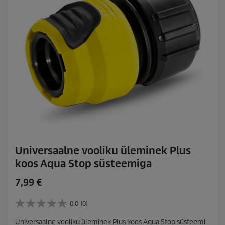
Universaalne vooliku üleminek Plus
koos Aqua Stop süsteemiga
C
7,99 €
u
r
0.0
(0)
0
r
.
Universaalne vooliku üleminek Plus koos Aqua Stop süsteemi