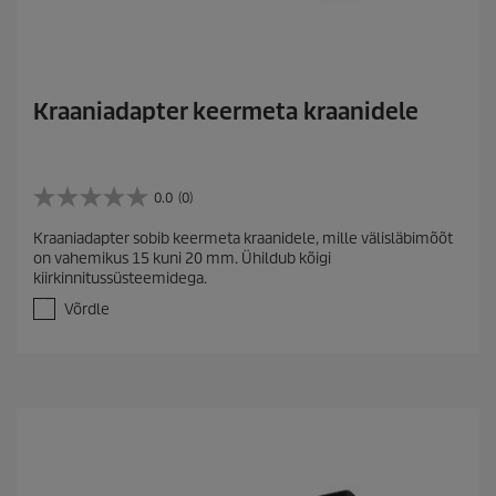
Kraaniadapter keermeta kraanidele
0.0
(0)
0
.
Kraaniadapter sobib keermeta kraanidele, mille välisläbimõõt
0
on vahemikus 15 kuni 20 mm. Ühildub kõigi
/
kiirkinnitussüsteemidega.
5
t
Võrdle
ä
h
e
s
t
.