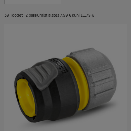
c
e
39
Toodet |
2
pakkumist alates
7,99 €
kuni
11,79 €