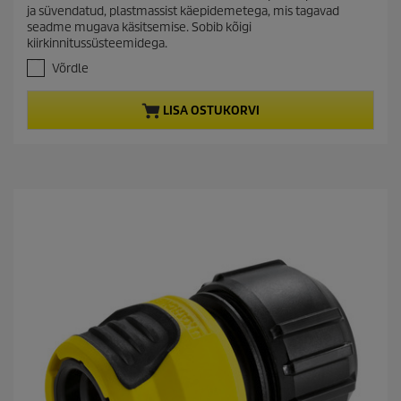
e
0
ja süvendatud, plastmassist käepidemetega, mis tagavad
/
n
seadme mugava käsitsemise. Sobib kõigi
5
t
kiirkinnitussüsteemidega.
t
p
ä
Võrdle
r
h
e
o
LISA OSTUKORVI
s
d
t
u
.
c
t
p
r
i
c
e