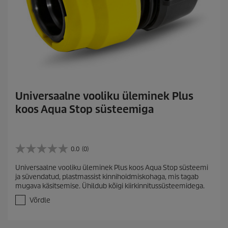
Universaalne vooliku üleminek Plus
koos Aqua Stop süsteemiga
0.0
(0)
0
.
Universaalne vooliku üleminek Plus koos Aqua Stop süsteemi
0
ja süvendatud, plastmassist kinnihoidmiskohaga, mis tagab
/
mugava käsitsemise. Ühildub kõigi kiirkinnitussüsteemidega.
5
t
Võrdle
ä
h
e