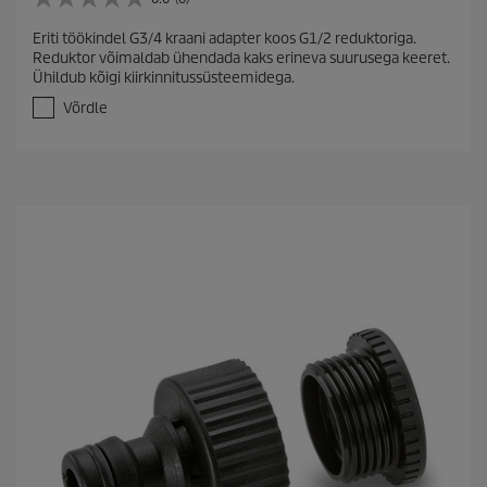
0
.
Eriti töökindel G3/4 kraani adapter koos G1/2 reduktoriga.
0
Reduktor võimaldab ühendada kaks erineva suurusega keeret.
/
Ühildub kõigi kiirkinnitussüsteemidega.
5
t
Võrdle
ä
h
e
s
t
.