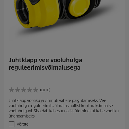
Juhtklapp vee vooluhulga
reguleerimisvõimalusega
0.0
(0)
0
.
Juhtklapp vooliku ja vihmuti vahele paigutamiseks. Vee
0
vooluhulga reguleerimisvõimalus nullist kuni maksimaalse
/
vooluhulgani. Sisaldab kahesuunalist üleminekut kahe vooliku
5
ühendamiseks.
t
ä
Võrdle
h