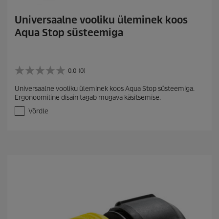
Universaalne vooliku üleminek koos
Aqua Stop süsteemiga
0.0
(0)
0
.
Universaalne vooliku üleminek koos Aqua Stop süsteemiga.
0
Ergonoomiline disain tagab mugava käsitsemise.
/
5
Võrdle
t
ä
h
e
s
t
.