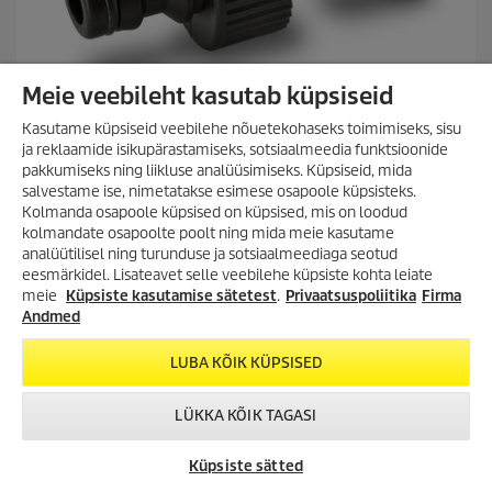
Meie veebileht kasutab küpsiseid
Kasutame küpsiseid veebilehe nõuetekohaseks toimimiseks, sisu
ja reklaamide isikupärastamiseks, sotsiaalmeedia funktsioonide
pakkumiseks ning liikluse analüüsimiseks. Küpsiseid, mida
Kiirliide 1" keerme ja 3/4" reduktoriga
salvestame ise, nimetatakse esimese osapoole küpsisteks.
Kolmanda osapoole küpsised on küpsised, mis on loodud
kolmandate osapoolte poolt ning mida meie kasutame
analüütilisel ning turunduse ja sotsiaalmeediaga seotud
0.0
(0)
VÕIMALUS SÄÄSTA
eesmärkidel. Lisateavet selle veebilehe küpsiste kohta leiate
0
SUUREMALT KUI VAREM!
meie
Küpsiste kasutamise sätetest
.
Privaatsuspoliitika
Firma
.
Eriti töökindel 1" kraani ühendus koos 3/4" keerme
Lai valik tooteid kuni -35%!
0
Andmed
reduktoriga, et ühendada kahe erineva suurusega keermeid.
Survepesurid, aurupesurid,
/
Sobib ideaalselt Kärcheri aiapumpade ühendamiseks. Sobib
tolmuimejad, tekstiilipesurid ja
5
LUBA KÕIK KÜPSISED
kõigi kiirkinnitussüsteemidega.
palju muud!
t
ä
Võrdle
h
LÜKKA KÕIK TAGASI
TUTVU KAMPAANIA
e
TOOTEVALIKUGA!
s
VÕTA ÜHENDUST
KÄRCHER
CHAT
Küpsiste sätted
t
ESINDUSED