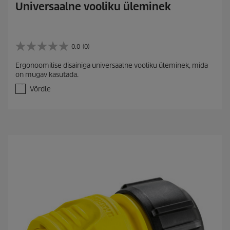
Universaalne vooliku üleminek
0.0
(0)
0
.
Ergonoomilise disainiga universaalne vooliku üleminek, mida
0
on mugav kasutada.
/
5
Võrdle
t
ä
h
e
s
t
.