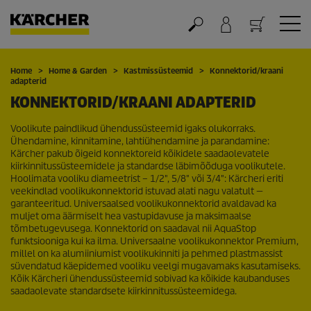
Ostukorv
Home
Home & Garden
Kastmissüsteemid
Konnektorid/kraani
adapterid
KONNEKTORID/KRAANI ADAPTERID
Voolikute paindlikud ühendussüsteemid igaks olukorraks.
Ühendamine, kinnitamine, lahtiühendamine ja parandamine:
Kärcher pakub õigeid konnektoreid kõikidele saadaolevatele
kiirkinnitussüsteemidele ja standardse läbimõõduga voolikutele.
Hoolimata vooliku diameetrist – 1/2", 5/8" või 3/4": Kärcheri eriti
veekindlad voolikukonnektorid istuvad alati nagu valatult —
garanteeritud. Universaalsed voolikukonnektorid avaldavad ka
muljet oma äärmiselt hea vastupidavuse ja maksimaalse
tõmbetugevusega. Konnektorid on saadaval nii AquaStop
funktsiooniga kui ka ilma. Universaalne voolikukonnektor Premium,
millel on ka alumiiniumist voolikukinniti ja pehmed plastmassist
süvendatud käepidemed vooliku veelgi mugavamaks kasutamiseks.
Kõik Kärcheri ühendussüsteemid sobivad ka kõikide kaubanduses
saadaolevate standardsete kiirkinnitussüsteemidega.