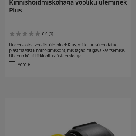
Kinnishoidmiskohaga vooliku üleminek
Plus
0.0
(0)
0
.
Universaalne vooliku üleminek Plus, millel on süvendatud,
0
plastmassist kinnihoidmiskoht, mis tagab mugava käsitsemise.
/
Ühildub kõigi kiirkinnitussüsteemidega.
5
t
Võrdle
ä
h
e
s
t
.