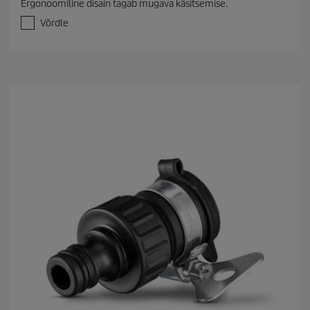
Ergonoomiline disain tagab mugava käsitsemise.
/
5
Võrdle
t
ä
h
e
s
t
.