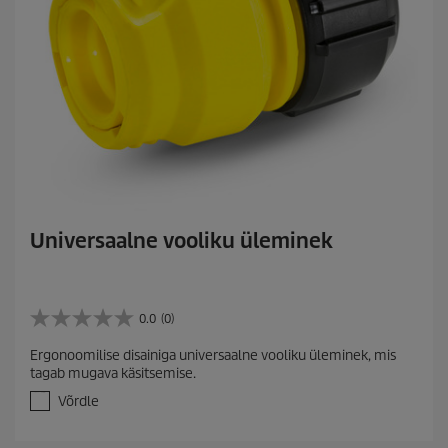
Universaalne vooliku üleminek
0.0
(0)
0
.
Ergonoomilise disainiga universaalne vooliku üleminek, mis
0
tagab mugava käsitsemise.
/
5
Võrdle
t
ä