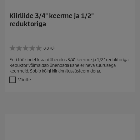
Kiirliide 3/4" keerme ja 1/2"
reduktoriga
0.0
(0)
0
.
Eriti töökindel kraani ühendus 3/4" keerme ja 1/2" reduktoriga.
0
Reduktor võimaldab ühendada kahe erineva suurusega
/
keermeid. Sobib kõigi kiirkinnitussüsteemidega.
5
t
Võrdle
ä
h
e
s
t
.