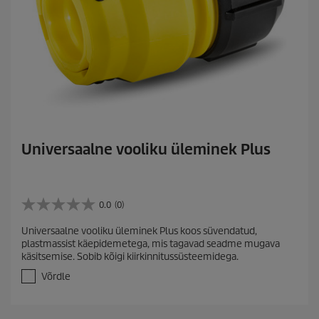
Universaalne vooliku üleminek Plus
0.0
(0)
0
.
Universaalne vooliku üleminek Plus koos süvendatud,
0
plastmassist käepidemetega, mis tagavad seadme mugava
/
käsitsemise. Sobib kõigi kiirkinnitussüsteemidega.
5
t
Võrdle
ä
h
e