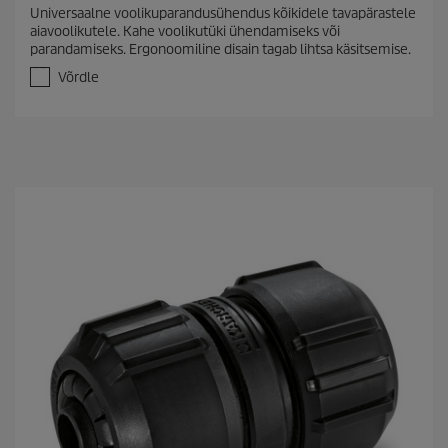
.
Universaalne voolikuparandusühendus kõikidele tavapärastele
0
aiavoolikutele. Kahe voolikutüki ühendamiseks või
/
parandamiseks. Ergonoomiline disain tagab lihtsa käsitsemise.
5
t
Võrdle
ä
h
e
s
t
.