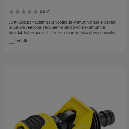
0.0
(0)
0
.
Juhtklapp paigaldamiseks vooliku ja vihmuti vahele. Pidevalt
0
muutuva veevoolu reguleerimiseks 0-st maksimumini.
/
Sisaldab kahesuunalist liitmikku kahe vooliku ühendamiseks.
5
t
Võrdle
ä
h
e
s
t
.