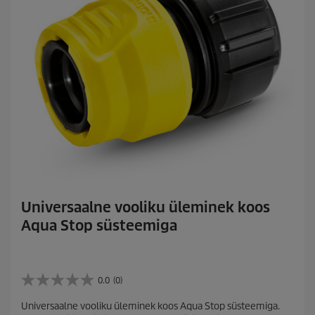
Universaalne vooliku üleminek koos
Aqua Stop süsteemiga
0.0
(0)
0
.
Universaalne vooliku üleminek koos Aqua Stop süsteemiga.
0