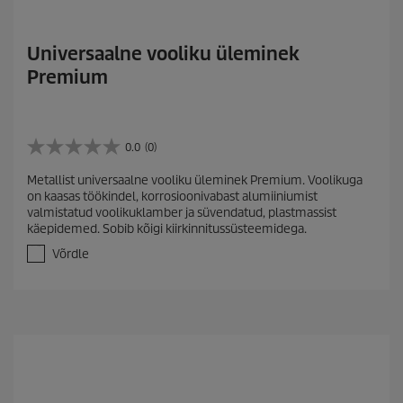
Universaalne vooliku üleminek
Premium
0.0
(0)
0
.
Metallist universaalne vooliku üleminek Premium. Voolikuga
0
on kaasas töökindel, korrosioonivabast alumiiniumist
/
valmistatud voolikuklamber ja süvendatud, plastmassist
5
käepidemed. Sobib kõigi kiirkinnitussüsteemidega.
t
ä
Võrdle
h
e
s
t
.