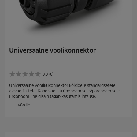
Universaalne voolikonnektor
0.0
(0)
0
.
Universaalne voolikukonnektor kõikidele standardsetele
0
aiavoolikutele. Kahe vooliku ühendamiseks/parandamiseks.
/
Ergonoomiline disain tagab kasutamislihtsuse.
5
t
Võrdle
ä
h
e
s
t