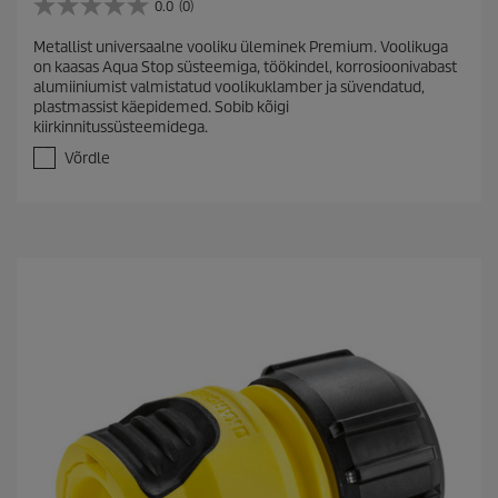
0.0
(0)
0
.
Metallist universaalne vooliku üleminek Premium. Voolikuga
0
on kaasas Aqua Stop süsteemiga, töökindel, korrosioonivabast
/
alumiiniumist valmistatud voolikuklamber ja süvendatud,
5
plastmassist käepidemed. Sobib kõigi
t
kiirkinnitussüsteemidega.
ä
h
Võrdle
e
s
t
.