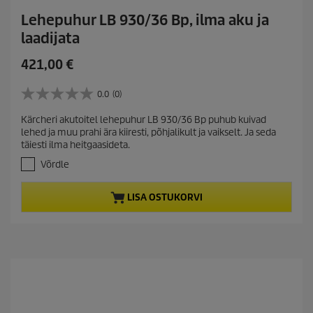
Lehepuhur LB 930/36 Bp, ilma aku ja
laadijata
C
421,00 €
u
r
0.0
(0)
0
r
.
Kärcheri akutoitel lehepuhur LB 930/36 Bp puhub kuivad
e
0
lehed ja muu prahi ära kiiresti, põhjalikult ja vaikselt. Ja seda
/
n
täiesti ilma heitgaasideta.
5
t
t
Võrdle
p
ä
r
h
LISA OSTUKORVI
e
o
s
d
t
u
.
c
t
p
r
i