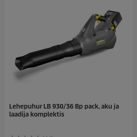
c
e
Lehepuhur LB 930/36 Bp pack, aku ja
laadija komplektis