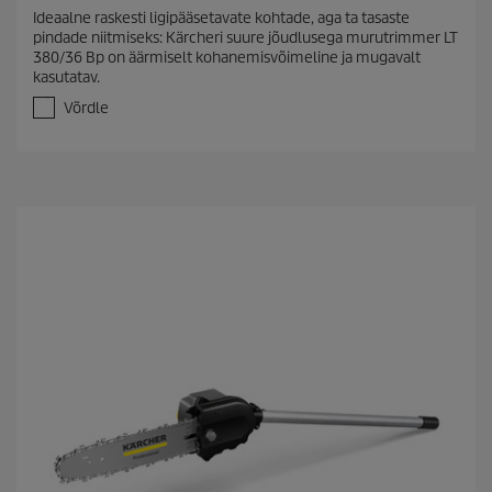
.
Ideaalne raskesti ligipääsetavate kohtade, aga ta tasaste
0
pindade niitmiseks: Kärcheri suure jõudlusega murutrimmer LT
/
380/36 Bp on äärmiselt kohanemisvõimeline ja mugavalt
5
kasutatav.
t
ä
Võrdle
h
e
s
t
.