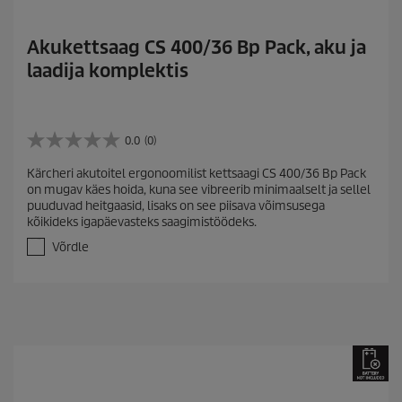
Akukettsaag CS 400/36 Bp Pack, aku ja
laadija komplektis
0.0
(0)
0
.
Kärcheri akutoitel ergonoomilist kettsaagi CS 400/36 Bp Pack
0
on mugav käes hoida, kuna see vibreerib minimaalselt ja sellel
/
puuduvad heitgaasid, lisaks on see piisava võimsusega
5
kõikideks igapäevasteks saagimistöödeks.
t
ä
Võrdle
h
e
s
t
.