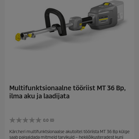
Multifunktsionaalne tööriist MT 36 Bp,
ilma aku ja laadijata
0.0
(0)
0
.
Kärcheri multifunktsionaalse akutoitel tööriista MT 36 Bp külge
0
saab paigaldada mitmeid tarvikuid – hekilõikusteradest kuni