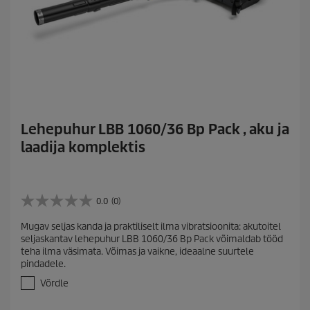
Lehepuhur LBB 1060/36 Bp Pack , aku ja
laadija komplektis
0.0
(0)
0
.
Mugav seljas kanda ja praktiliselt ilma vibratsioonita: akutoitel
0
seljaskantav lehepuhur LBB 1060/36 Bp Pack võimaldab tööd
/
teha ilma väsimata. Võimas ja vaikne, ideaalne suurtele
5
pindadele.
t
ä
Võrdle
h
e