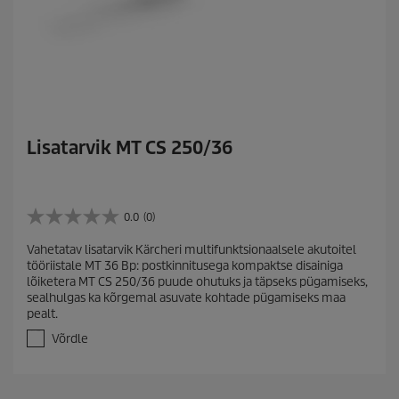
Lisatarvik MT CS 250/36
0.0
(0)
0
.
Vahetatav lisatarvik Kärcheri multifunktsionaalsele akutoitel
0
tööriistale MT 36 Bp: postkinnitusega kompaktse disainiga
/
lõiketera MT CS 250/36 puude ohutuks ja täpseks pügamiseks,
5
sealhulgas ka kõrgemal asuvate kohtade pügamiseks maa
t
pealt.
ä
h
Võrdle
e
s
t