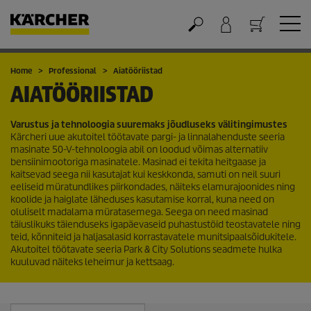
Ostukorv
Home
Professional
Aiatööriistad
AIATÖÖRIISTAD
Varustus ja tehnoloogia suuremaks jõudluseks välitingimustes
Kärcheri uue akutoitel töötavate pargi- ja linnalahenduste seeria
masinate 50-V-tehnoloogia abil on loodud võimas alternatiiv
bensiinimootoriga masinatele. Masinad ei tekita heitgaase ja
kaitsevad seega nii kasutajat kui keskkonda, samuti on neil suuri
eeliseid müratundlikes piirkondades, näiteks elamurajoonides ning
koolide ja haiglate läheduses kasutamise korral, kuna need on
oluliselt madalama müratasemega. Seega on need masinad
täiuslikuks täienduseks igapäevaseid puhastustöid teostavatele ning
teid, kõnniteid ja haljasalasid korrastavatele munitsipaalsõidukitele.
Akutoitel töötavate seeria Park & City Solutions seadmete hulka
kuuluvad näiteks leheimur ja kettsaag.