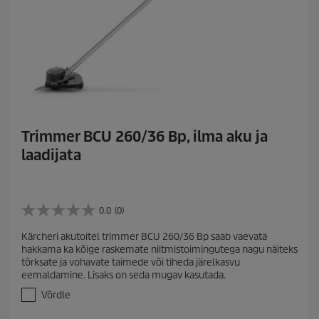
Trimmer BCU 260/36 Bp, ilma aku ja
laadijata
0.0
(0)
0
.
Kärcheri akutoitel trimmer BCU 260/36 Bp saab vaevata
0
hakkama ka kõige raskemate niitmistoimingutega nagu näiteks
/
tõrksate ja vohavate taimede või tiheda järelkasvu
5
eemaldamine. Lisaks on seda mugav kasutada.
t
ä
Võrdle
h
e