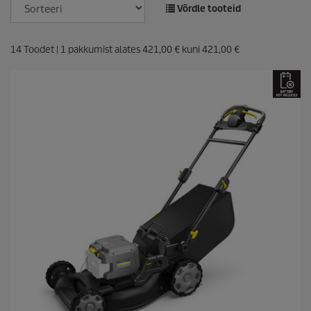
Võrdle tooteid
14
Toodet |
1
pakkumist alates
421,00 €
kuni
421,00 €