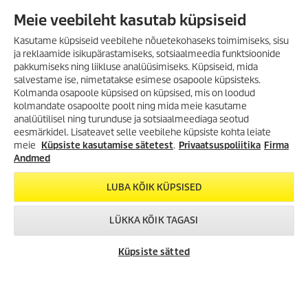
Created with AI (artificial intelligence)
Meie veebileht kasutab küpsiseid
Kasutame küpsiseid veebilehe nõuetekohaseks toimimiseks, sisu
E-POE INFO
ja reklaamide isikupärastamiseks, sotsiaalmeedia funktsioonide
pakkumiseks ning liikluse analüüsimiseks. Küpsiseid, mida
salvestame ise, nimetatakse esimese osapoole küpsisteks.
MAKSEVIISID
Kolmanda osapoole küpsised on küpsised, mis on loodud
kolmandate osapoolte poolt ning mida meie kasutame
TARNE
analüütilisel ning turunduse ja sotsiaalmeediaga seotud
VÕIMALUS SÄÄSTA
eesmärkidel. Lisateavet selle veebilehe küpsiste kohta leiate
LIITU KÄRCHER UUDISKIRJAGA!
SUUREMALT KUI VAREM!
meie
Küpsiste kasutamise sätetest
.
Privaatsuspoliitika
Firma
Lai valik tooteid kuni -35%!
JURIIDILINE TEAVE
Andmed
Survepesurid, aurupesurid,
Sisukaart
tolmuimejad, tekstiilipesurid ja
LUBA KÕIK KÜPSISED
palju muud!
Kodulehe kasutamise tingimused
Privaatsuspoliitika
LÜKKA KÕIK TAGASI
TUTVU KAMPAANIA
KÄRCHER OÜ
TOOTEVALIKUGA!
VÕTA ÜHENDUST
KÄRCHER
CHAT
Küpsiste sätted
KONTAKT
ESINDUSED
ÜLDINFO
JÄLGI MEID SOTSIAALMEEDIAS