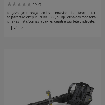
0.0
(0)
0
.
Mugav seljas kanda ja praktiliselt ilma vibratsioonita: akutoitel
0
seljaskantav lehepuhur LBB 1060/36 Bp võimaldab tööd teha
/
ilma väsimata. Võimas ja vaikne, ideaalne suurtele pindadele.
5
t
Võrdle
ä
h
e
s
t
.