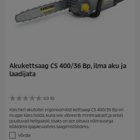
Akukettsaag CS 400/36 Bp, ilma aku ja
laadijata
0.0
(0)
0
.
Kärcheri akutoitel ergonoomilist kettsaagi CS 400/36 Bp on
0
mugav käes hoida, kuna see vibreerib minimaalselt ja sellel
/
puuduvad heitgaasid, lisaks on see piisava võimsusega
5
kõikideks igapäevasteks saagimistöödeks.
t
ä
Võrdle