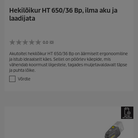
Hekilõikur HT 650/36 Bp, ilma aku ja
laadijata
0.0
(0)
0
.
Akutoitel hekilõikur HT 650/36 Bp on äärmiselt ergonoomiline
0
ja istub ideaalselt käes. Sellel on pöörlev käepide, mis
/
vähendab koormust liigestele, tagades muljetavaldavalt täpse
5
ja puhta lõike.
t
ä
Võrdle
h
e
s
t
.