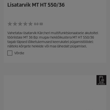
Lisatarvik MT HT 550/36
0.0
(0)
0
.
Vahetatav lisatarvik Kärcheri multifunktsionaalsele akutoitel
0
tööriistale MT 36 Bp: mugav hekilõikustera MT HT 550/36
/
tagab täpsed lõiketulemused keerukatel pügamistöödel:
5
näiteks kõrgete hekkide või maa lähedalt pügamisel.
t
ä
Võrdle
h
e
s
t
.