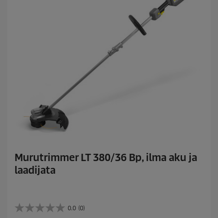
Murutrimmer LT 380/36 Bp, ilma aku ja
laadijata
0.0
(0)
0