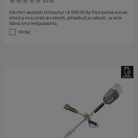
0.0
(0)
0
.
Kärcheri akutoitel lehepuhur LB 930/36 Bp Pack puhub kuivad
0
lehed ja muu prahi ära kiiresti, põhjalikult ja vaikselt. Ja seda
/
täiesti ilma heitgaasideta.
5
t
Võrdle
ä
h
e
s
t
.