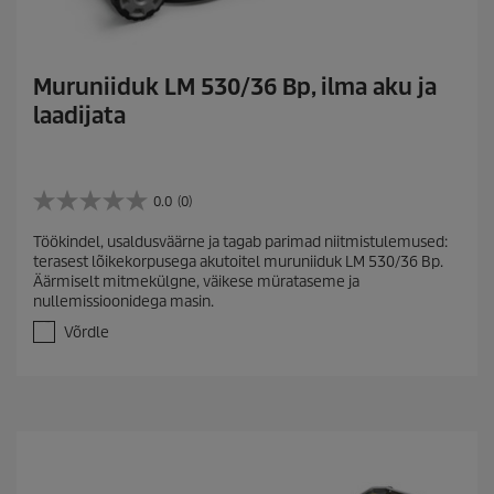
Muruniiduk LM 530/36 Bp, ilma aku ja
laadijata
0.0
(0)
0
.
Töökindel, usaldusväärne ja tagab parimad niitmistulemused:
0
terasest lõikekorpusega akutoitel muruniiduk LM 530/36 Bp.
/
Äärmiselt mitmekülgne, väikese mürataseme ja
5
nullemissioonidega masin.
t
ä
Võrdle
h
e
s
t
.