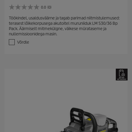
0.0
(0)
0
.
Töökindel, usaldusväärne ja tagab parimad niitmistulemused:
0
terasest lõikekorpusega akutoitel muruniiduk LM 530/36 Bp
/
Pack. Äärmiselt mitmekülgne, väikese mürataseme ja
5
nullemissioonidega masin.
t
ä
Võrdle
h
e
s
t
.