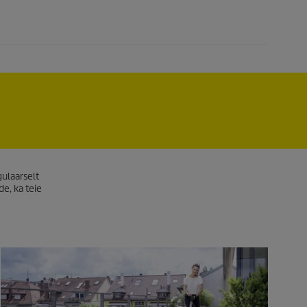
gulaarselt
de, ka teie