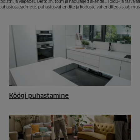
olstril ja vaipadel. Õietolm, tolm ja näpujäljed akendel. Toidu- ja rasvajä
ete puhastusseadmete, puhastusvahendite ja koduste vahenditega saab must
Köögi puhastamine