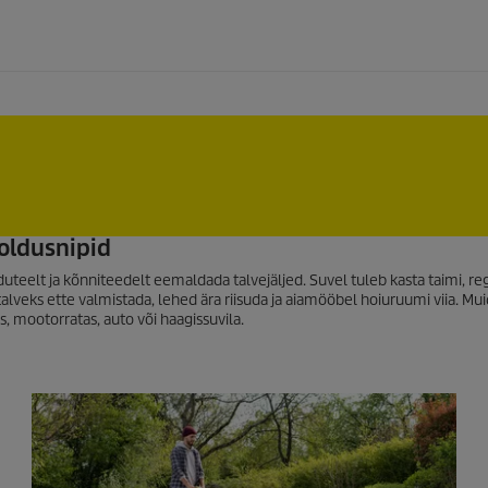
oldusnipid
iduteelt ja kõnniteedelt eemaldada talvejäljed. Suvel tuleb kasta taimi, re
talveks ette valmistada, lehed ära riisuda ja aiamööbel hoiuruumi viia. Mui
s, mootorratas, auto või haagissuvila.