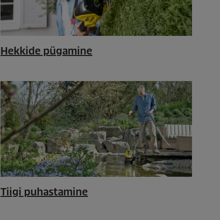
Hekkide pügamine
Tiigi puhastamine