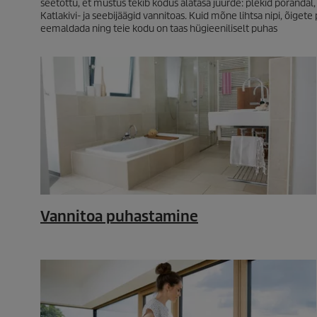
seetõttu, et mustus tekib kodus alatasa juurde: plekid põrandal, p
Katlakivi- ja seebijäägid vannitoas. Kuid mõne lihtsa nipi, õig
eemaldada ning teie kodu on taas hügieeniliselt puhas
Vannitoa puhastamine