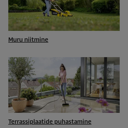
Muru niitmine
Terrassiplaatide puhastamine