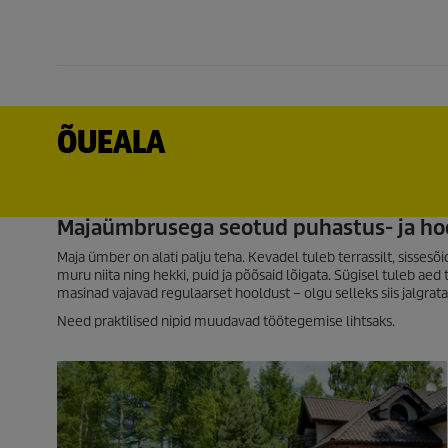
ÕUEALA
Majaümbrusega seotud puhastus- ja ho
Maja ümber on alati palju teha. Kevadel tuleb terrassilt, sissesõ
muru niita ning hekki, puid ja põõsaid lõigata. Sügisel tuleb aed 
masinad vajavad regulaarset hooldust – olgu selleks siis jalgrata
Need praktilised nipid muudavad töötegemise lihtsaks.