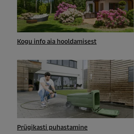
Kogu info aia hooldamisest
Prügikasti puhastamine