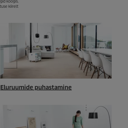
ägid köögis.
use kiirelt
Eluruumide puhastamine