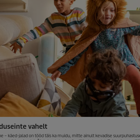
duseinte vahelt
 – käed-jalad on tööd täis ka muidu, mitte ainult kevadise suurpuhastuse