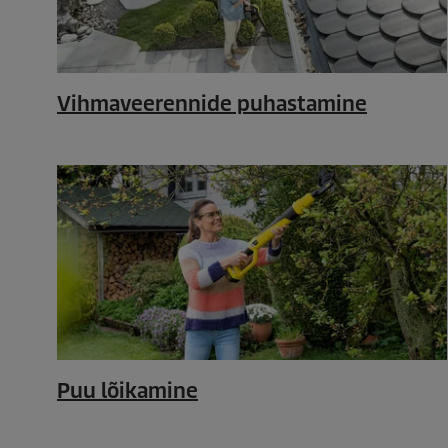
Vihmaveerennide puhastamine
Puu lõikamine