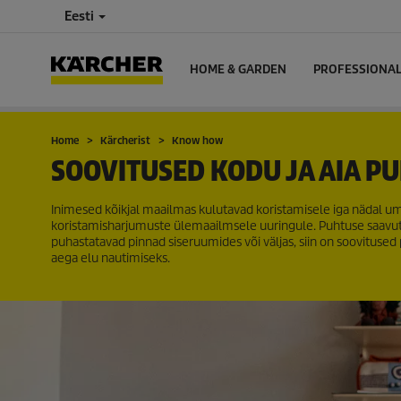
Eesti
HOME & GARDEN
PROFESSIONA
Home
Kärcherist
Know how
SOOVITUSED KODU JA AIA P
Inimesed kõikjal maailmas kulutavad koristamisele iga nädal umbe
koristamisharjumuste ülemaailmsele uuringule. Puhtuse saavu
puhastatavad pinnad siseruumides või väljas, siin on soovitused
aega elu nautimiseks.