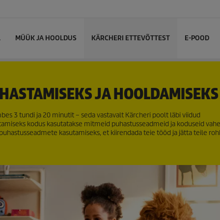
L
MÜÜK JA HOOLDUS
KÄRCHERI ETTEVÕTTEST
E-POOD
UHASTAMISEKS JA HOOLDAMISEKS
s 3 tundi ja 20 minutit – seda vastavalt Kärcheri poolt läbi viidud
tamiseks kodus kasutatakse mitmeid puhastusseadmeid ja koduseid vahe
 puhastusseadmete kasutamiseks, et kiirendada teie tööd ja jätta teile r