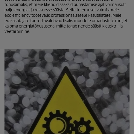
tõhusamaks, et meie kliendid saaksid puhastamise ajal võimalikult
palju energiat ja ressursse säästa. Selle tulemusel valmis meie
eco!efficiency
tootevalik professionaalsetele kasutajatele. Meie
erakasutajate tooted avaldavad lisaks muudele omadustele muljet
ka oma energiatõhususega, mille tagab nende säästlik elektri- ja
veetarbimine.