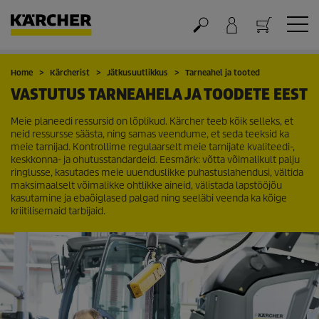
Ostukorv
Home
Kärcherist
Jätkusuutlikkus
Tarneahel ja tooted
VASTUTUS TARNEAHELA JA TOODETE EEST
Meie planeedi ressursid on lõplikud. Kärcher teeb kõik selleks, et
neid ressursse säästa, ning samas veendume, et seda teeksid ka
meie tarnijad. Kontrollime regulaarselt meie tarnijate kvaliteedi-,
keskkonna- ja ohutusstandardeid. Eesmärk: võtta võimalikult palju
ringlusse, kasutades meie uuenduslikke puhastuslahendusi, vältida
maksimaalselt võimalikke ohtlikke aineid, välistada lapstööjõu
kasutamine ja ebaõiglased palgad ning seeläbi veenda ka kõige
kriitilisemaid tarbijaid.