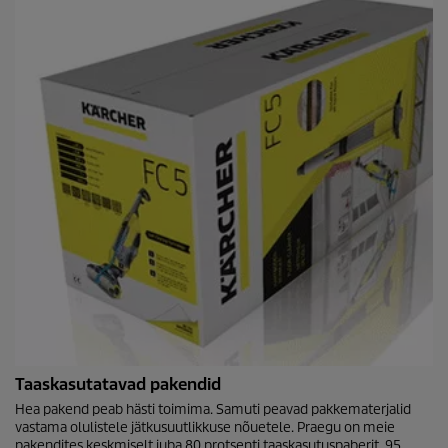
Taaskasutatavad pakendid
Hea pakend peab hästi toimima. Samuti peavad pakkematerjalid
vastama olulistele jätkusuutlikkuse nõuetele. Praegu on meie
pakendites keskmiselt juba 80 protsenti taaskasutuspaberit. 95