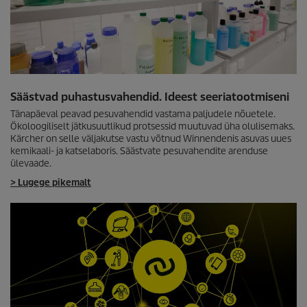
Säästvad puhastusvahendid. Ideest seeriatootmiseni
Tänapäeval peavad pesuvahendid vastama paljudele nõuetele.
Ökoloogiliselt jätkusuutlikud protsessid muutuvad üha olulisemaks.
Kärcher on selle väljakutse vastu võtnud Winnendenis asuvas uues
kemikaali- ja katselaboris. Säästvate pesuvahendite arenduse
ülevaade.
> Lugege pikemalt