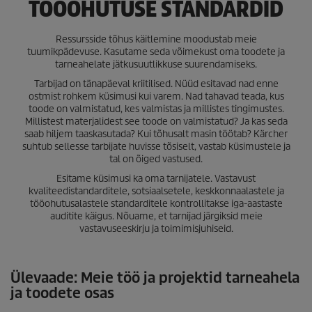
TÖÖOHUTUSE STANDARDID
Ressursside tõhus käitlemine moodustab meie
tuumikpädevuse. Kasutame seda võimekust oma toodete ja
tarneahelate jätkusuutlikkuse suurendamiseks.
Tarbijad on tänapäeval kriitilised. Nüüd esitavad nad enne
ostmist rohkem küsimusi kui varem. Nad tahavad teada, kus
toode on valmistatud, kes valmistas ja millistes tingimustes.
Millistest materjalidest see toode on valmistatud? Ja kas seda
saab hiljem taaskasutada? Kui tõhusalt masin töötab? Kärcher
suhtub sellesse tarbijate huvisse tõsiselt, vastab küsimustele ja
tal on õiged vastused.
Esitame küsimusi ka oma tarnijatele. Vastavust
kvaliteedistandarditele, sotsiaalsetele, keskkonnaalastele ja
tööohutusalastele standarditele kontrollitakse iga-aastaste
auditite käigus. Nõuame, et tarnijad järgiksid meie
vastavuseeskirju ja toimimisjuhiseid.
Ülevaade: Meie töö ja projektid tarneahela
ja toodete osas