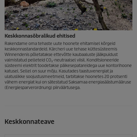
Keskkonnasõbralikud ehitised
Rakendame oma tehaste uute hoonete ehitamisel kõrgeid
keskkonnastandardeid. Kärcheri uue tehase küttesüsteemis
Winnendenis põletatakse ettevõtte kaubaaluste jääkpuidust
valmistatud pelleteid CO₂-neutraalsel viisil. Konditsioneeride
süsteemi elektrit toodetakse päikesepatareidega uue kontorihoone
katusel. Sellel on suur mõju. Kasutades taastuvenergiat ja
ulatuslikke soojustusmeetmeid, tarbitakse hoonetes 20 protsenti
vähem energiat kui on sätestatud Saksamaa energiasäästumääruse
(Energiesparverordnung) piirväärtusega.
Keskkonnateave