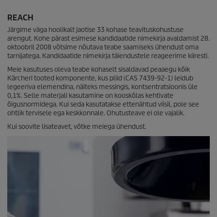
REACH
Järgime väga hoolikalt jaotise 33 kohase teavituskohustuse
arengut. Kohe pärast esimese kandidaatide nimekirja avaldamist 28.
oktoobril 2008 võtsime nõutava teabe saamiseks ühendust oma
tarnijatega. Kandidaatide nimekirja täiendustele reageerime kiiresti.
Meie kasutuses oleva teabe kohaselt sisaldavad peaaegu kõik
Kärcheri tooted komponente, kus pliid (CAS 7439-92-1) leidub
legeeriva elemendina, näiteks messingis, kontsentratsioonis üle
0,1%. Selle materjali kasutamine on kooskõlas kehtivate
õigusnormidega. Kui seda kasutatakse ettenähtud viisil, pole see
ohtlik tervisele ega keskkonnale. Ohutusteave ei ole vajalik.
Kui soovite lisateavet, võtke meiega ühendust.