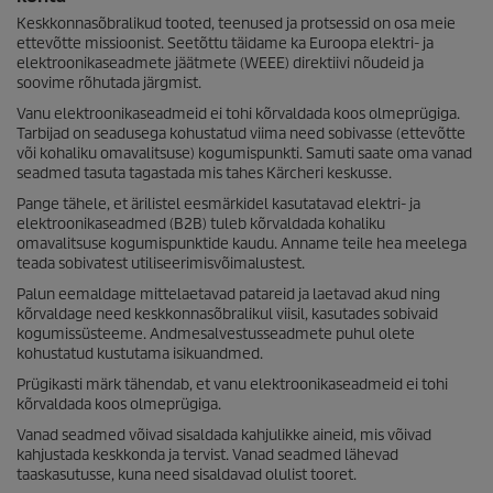
Keskkonnasõbralikud tooted, teenused ja protsessid on osa meie
ettevõtte missioonist. Seetõttu täidame ka Euroopa elektri- ja
elektroonikaseadmete jäätmete (WEEE) direktiivi nõudeid ja
soovime rõhutada järgmist.
Vanu elektroonikaseadmeid ei tohi kõrvaldada koos olmeprügiga.
Tarbijad on seadusega kohustatud viima need sobivasse (ettevõtte
või kohaliku omavalitsuse) kogumispunkti. Samuti saate oma vanad
seadmed tasuta tagastada mis tahes Kärcheri keskusse.
Pange tähele, et ärilistel eesmärkidel kasutatavad elektri- ja
elektroonikaseadmed (B2B) tuleb kõrvaldada kohaliku
omavalitsuse kogumispunktide kaudu. Anname teile hea meelega
teada sobivatest utiliseerimisvõimalustest.
Palun eemaldage mittelaetavad patareid ja laetavad akud ning
kõrvaldage need keskkonnasõbralikul viisil, kasutades sobivaid
kogumissüsteeme. Andmesalvestusseadmete puhul olete
kohustatud kustutama isikuandmed.
Prügikasti märk tähendab, et vanu elektroonikaseadmeid ei tohi
kõrvaldada koos olmeprügiga.
Vanad seadmed võivad sisaldada kahjulikke aineid, mis võivad
kahjustada keskkonda ja tervist. Vanad seadmed lähevad
taaskasutusse, kuna need sisaldavad olulist tooret.