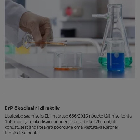
ErP ökodisaini direktiiv
Lisateabe saamiseks ELi määruse 666/2013 nõuete täitmise kohta
(tolmuimejate ökodisaini nõuded, lisa I, artikkel 2b, tootjate
kohustusest anda teavet) pöörduge oma vastutava Kärcheri
teeninduse poole.