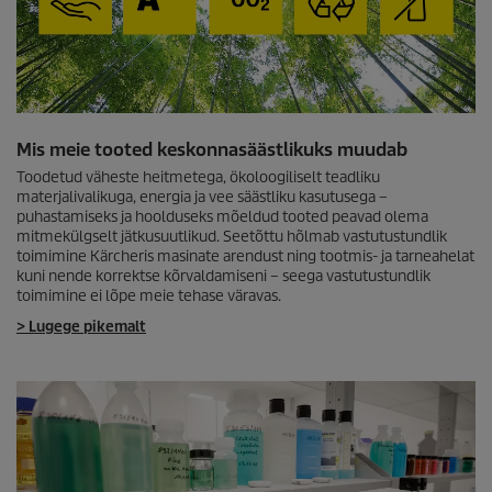
Mis meie tooted keskonnasäästlikuks muudab
Toodetud väheste heitmetega, ökoloogiliselt teadliku
materjalivalikuga, energia ja vee säästliku kasutusega –
puhastamiseks ja hoolduseks mõeldud tooted peavad olema
mitmekülgselt jätkusuutlikud. Seetõttu hõlmab vastutustundlik
toimimine Kärcheris masinate arendust ning tootmis- ja tarneahelat
kuni nende korrektse kõrvaldamiseni – seega vastutustundlik
toimimine ei lõpe meie tehase väravas.
> Lugege pikemalt