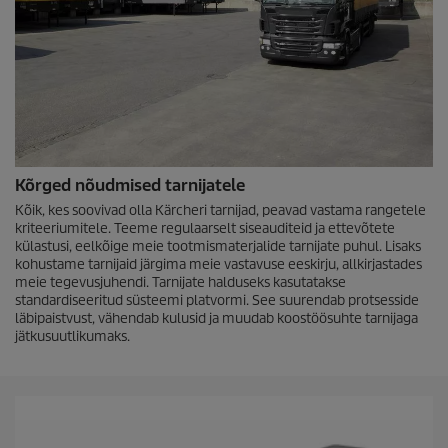
Kõrged nõudmised tarnijatele
Kõik, kes soovivad olla Kärcheri tarnijad, peavad vastama rangetele
kriteeriumitele. Teeme regulaarselt siseauditeid ja ettevõtete
külastusi, eelkõige meie tootmismaterjalide tarnijate puhul. Lisaks
kohustame tarnijaid järgima meie vastavuse eeskirju, allkirjastades
meie tegevusjuhendi. Tarnijate halduseks kasutatakse
standardiseeritud süsteemi platvormi. See suurendab protsesside
läbipaistvust, vähendab kulusid ja muudab koostöösuhte tarnijaga
jätkusuutlikumaks.