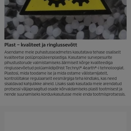
Plast – kvaliteet ja ringlussevõtt
Asendame meie puhastusseadmetes kasutatava tehase osaliselt
kvaliteetse polüpropüleenplastiga. Kasutame survepesurite
pihustustorude valmistamiseks äärmiselt kõrge kvaliteediga
ringlussevõetud polüamiidipõhist Technyl® 4earth®-i tehnoloogiat.
Plastosi, mida toodame ise ja mida ostame välistarnijatelt,
kontrollitakse regulaarselt eesmärgiga teha kindlaks, kas need
sisaldavad kahjulikke aineid. Lisaks saab kasutada meie arendatud
protsessi väljapraagitud osade kõrvaldamiseks plasti tootmisest ja
nende suunamiseks korduvkasutusse meie enda tootmisprotsessis.