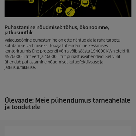
Puhastamine nõudmisel: tõhus, ökonoomne,
jätkusuutlik
Vajaduspõhine puhastamine on ette nähtud aja ja raha tarbetu
kulutamise vältimiseks. Tööaja lühendamine keskmises
kontoriruumis ühe protsendi võrra võib säästa 194000 kWh elektrit,
4576000 liitrit vett ja 46000 liitrit puhastusvahendeid. Sel viisil
ühendab puhastamine nõudmisel kuluefektiivsuse ja
jätkusuutlikkuse.
Ülevaade: Meie pühendumus tarneahelale
ja toodetele