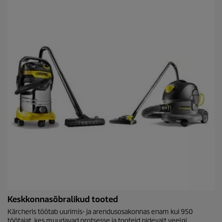
Keskkonnasõbralikud tooted
Kärcheris töötab uurimis- ja arendusosakonnas enam kui 950
töötajat, kes muudavad protsesse ja tooteid pidevalt veelgi