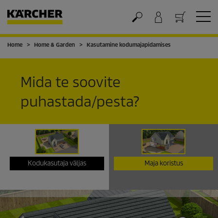
Home
Home & Garden
Kasutamine kodumajapidamises
Ostukorv
Mida te soovite
puhastada/pesta?
Kodukasutaja väljas
Maja koristus