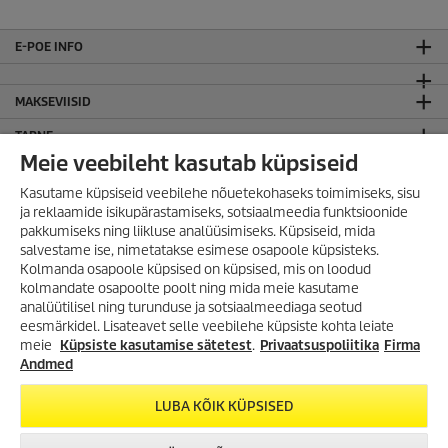
E-POE INFO
MAKSEVIISID
TARNE
Meie veebileht kasutab küpsiseid
LIITU KÄRCHER UUDISKIRJAGA!
Kasutame küpsiseid veebilehe nõuetekohaseks toimimiseks, sisu
JURIIDILINE TEAVE
ja reklaamide isikupärastamiseks, sotsiaalmeedia funktsioonide
pakkumiseks ning liikluse analüüsimiseks. Küpsiseid, mida
Sisukaart
salvestame ise, nimetatakse esimese osapoole küpsisteks.
Kodulehe kasutamise tingimused
Kolmanda osapoole küpsised on küpsised, mis on loodud
Privaatsuspoliitika
kolmandate osapoolte poolt ning mida meie kasutame
analüütilisel ning turunduse ja sotsiaalmeediaga seotud
KÄRCHER OÜ
VÕIMALUS SÄÄSTA
eesmärkidel. Lisateavet selle veebilehe küpsiste kohta leiate
SUUREMALT KUI VAREM!
meie
Küpsiste kasutamise sätetest
.
Privaatsuspoliitika
Firma
KONTAKT
Lai valik tooteid kuni -35%!
Andmed
Survepesurid, aurupesurid,
ÜLDINFO
tolmuimejad, tekstiilipesurid ja
LUBA KÕIK KÜPSISED
palju muud!
JÄLGI MEID SOTSIAALMEEDIAS