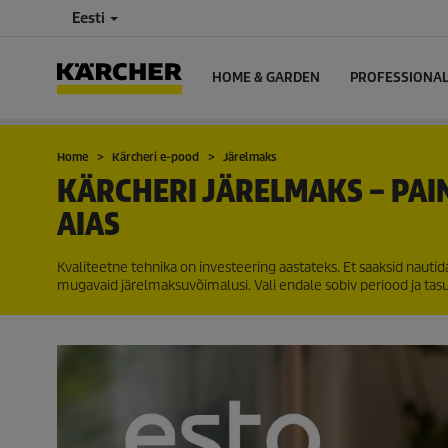
Eesti
HOME & GARDEN
PROFESSIONA
Home
Kärcheri e-pood
Järelmaks
KÄRCHERI JÄRELMAKS – PAI
AIAS
Kvaliteetne tehnika on investeering aastateks. Et saaksid nauti
mugavaid järelmaksuvõimalusi. Vali endale sobiv periood ja tasu 