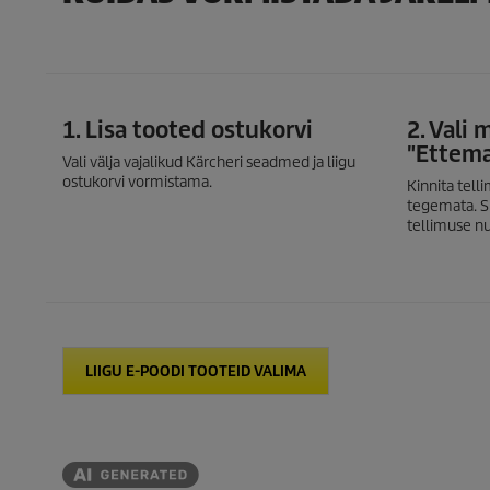
1. Lisa tooted ostukorvi
2. Vali 
"Ettem
Vali välja vajalikud Kärcheri seadmed ja liigu
ostukorvi vormistama.
Kinnita tell
tegemata. S
tellimuse n
LIIGU E-POODI TOOTEID VALIMA