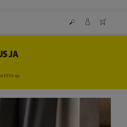
S JA
töös ESTO-ga