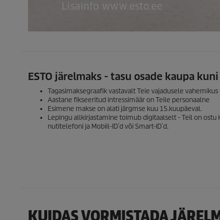
ESTO järelmaks - tasu osade kaupa kuni
Tagasimaksegraafik vastavalt Teie vajadusele vahemikus 
Aastane fikseeritud intressimäär on Teile personaalne
Esimene makse on alati järgmse kuu 15.kuupäeval.
Lepingu allkirjastamine toimub digitaalselt - Teil on ostu
nutitelefoni ja Mobiil-ID´d või Smart-ID´d.
KUIDAS VORMISTADA JÄREL