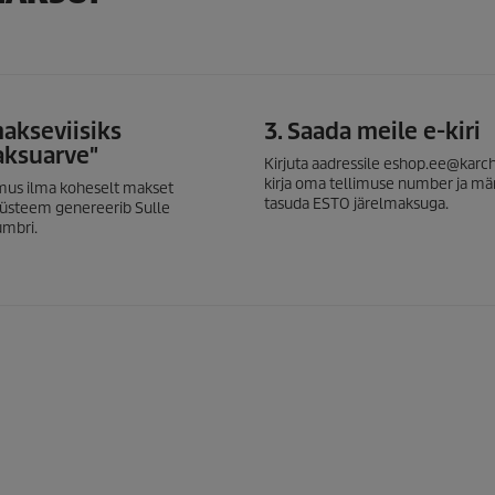
makseviisiks
3. Saada meile e-kiri
aksuarve"
Kirjuta aadressile eshop.ee@karch
kirja oma tellimuse number ja mär
imus ilma koheselt makset
tasuda ESTO järelmaksuga.
üsteem genereerib Sulle
umbri.