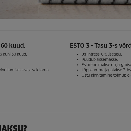
 60 kuud.
ESTO 3 - Tasu 3-s võr
6 kuni 60 kuud.
0% intress, 0 € lisatasu.
Puudub sissemakse.
Esimene makse on järgmise
 kinnitamiseks vaja vaid oma
Lõppsumma jagatakse 3-ks 
Ostu kinnitamine toimub dig
MAKSU?