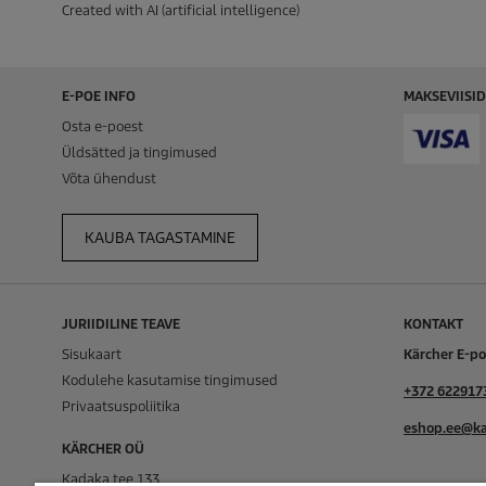
Created with AI (artificial intelligence)
E-POE INFO
MAKSEVIISID
Osta e-poest
Üldsätted ja tingimused
Võta ühendust
KAUBA TAGASTAMINE
JURIIDILINE TEAVE
KONTAKT
Sisukaart
Kärcher E-p
Kodulehe kasutamise tingimused
+372 622917
Privaatsuspoliitika
eshop.ee@ka
KÄRCHER OÜ
Kadaka tee 133