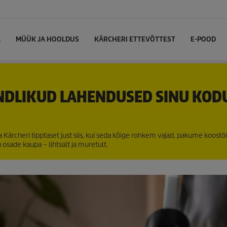
L
MÜÜK JA HOOLDUS
KÄRCHERI ETTEVÕTTEST
E-POOD
NDLIKUD LAHENDUSED SINU KODU
da Kärcheri tipptaset just siis, kui seda kõige rohkem vajad, pakume koos
osade kaupa – lihtsalt ja muretult.