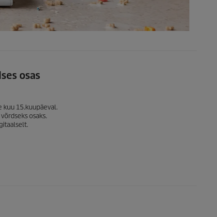
dses osas
 kuu 15.kuupäeval.
võrdseks osaks.
itaalselt.