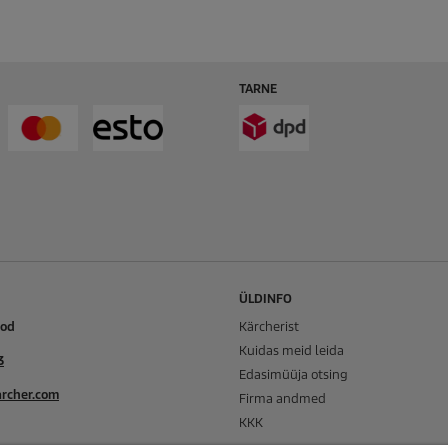
TARNE
ÜLDINFO
ood
Kärcherist
Kuidas meid leida
3
Edasimüüja otsing
rcher.com
Firma andmed
KKK