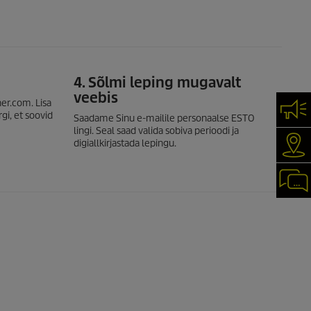
4. Sõlmi leping mugavalt
veebis
er.com. Lisa
VÕT
gi, et soovid
Saadame Sinu e-mailile personaalse ESTO
lingi. Seal saad valida sobiva perioodi ja
digiallkirjastada lepingu.
KÄR
CHA