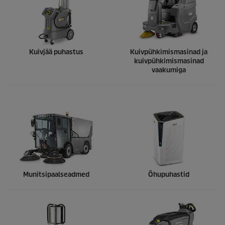
Kuivjää puhastus
Kuivpühkimismasinad ja
kuivpühkimismasinad
vaakumiga
Munitsipaalseadmed
Õhupuhastid