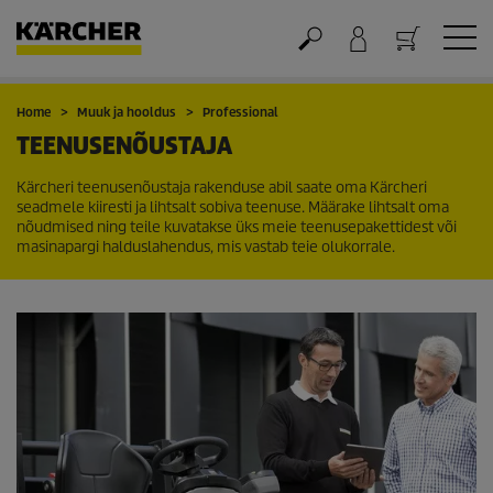
Ostukorv
Home
Muuk ja hooldus
Professional
TEENUSENÕUSTAJA
Kärcheri teenusenõustaja rakenduse abil saate oma Kärcheri
seadmele kiiresti ja lihtsalt sobiva teenuse. Määrake lihtsalt oma
nõudmised ning teile kuvatakse üks meie teenusepakettidest või
masinapargi halduslahendus, mis vastab teie olukorrale.