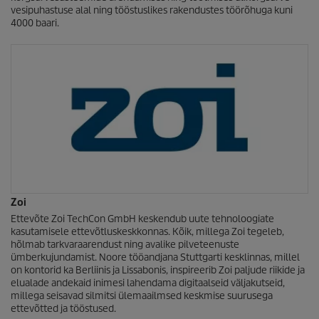
vesipuhastuse alal ning tööstuslikes rakendustes töörõhuga kuni
4000 baari.
Zoi
Ettevõte Zoi TechCon GmbH keskendub uute tehnoloogiate
kasutamisele ettevõtluskeskkonnas. Kõik, millega Zoi tegeleb,
hõlmab tarkvaraarendust ning avalike pilveteenuste
ümberkujundamist. Noore tööandjana Stuttgarti kesklinnas, millel
on kontorid ka Berliinis ja Lissabonis, inspireerib Zoi paljude riikide ja
elualade andekaid inimesi lahendama digitaalseid väljakutseid,
millega seisavad silmitsi ülemaailmsed keskmise suurusega
ettevõtted ja tööstused.