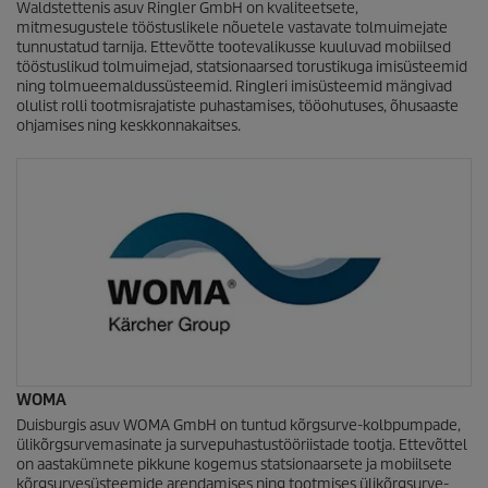
Waldstettenis asuv Ringler GmbH on kvaliteetsete,
mitmesugustele tööstuslikele nõuetele vastavate tolmuimejate
tunnustatud tarnija. Ettevõtte tootevalikusse kuuluvad mobiilsed
tööstuslikud tolmuimejad, statsionaarsed torustikuga imisüsteemid
ning tolmueemaldussüsteemid. Ringleri imisüsteemid mängivad
olulist rolli tootmisrajatiste puhastamises, tööohutuses, õhusaaste
ohjamises ning keskkonnakaitses.
WOMA
Duisburgis asuv WOMA GmbH on tuntud kõrgsurve-kolbpumpade,
ülikõrgsurvemasinate ja survepuhastustööriistade tootja. Ettevõttel
on aastakümnete pikkune kogemus statsionaarsete ja mobiilsete
kõrgsurvesüsteemide arendamises ning tootmises ülikõrgsurve-