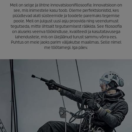
Meil on selge ja lihtne innovatsioonifilosoofia: innovatsioon on
see, mis inimestele kasu toob. Oleme perfektsionistid, kes
püüdlevad alati süsteemide ja toodete paremaks tegemise
poole. Meil on julgust uusi asju proovida ning veendumust
tegutseda, mitte lihtsalt tegutsemisest rääkida. See filosoofia
on aluseks veenva töökindluse, kvaliteedi ja kasutatavusega
lahendustele, mis on ülejäänud turust sammu võrra ees.
Puhtus on meie jaoks parim väljakutse maailmas. Selle nimel
me töötamegi. Iga päev.