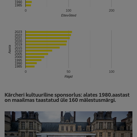
1990
1985
0
100
200
Ettevõtted
2023
2022
2021
2020
2019
Aasta
2015
2010
2005
2000
1995
1990
1985
0
50
100
Riigid
Kärcheri kultuuriline sponsorlus: alates 1980.aastast
on maailmas taastatud üle 160 mälestusmärgi.