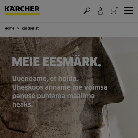
Home
Kärcherist
Ostukorv