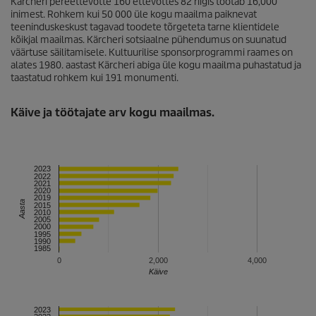
Kärcheri pereettevõtte 160 ettevõttes 82 riigis töötab 16,000
inimest. Rohkem kui 50 000 üle kogu maailma paiknevat
teeninduskeskust tagavad toodete tõrgeteta tarne klientidele
kõikjal maailmas. Kärcheri sotsiaalne pühendumus on suunatud
väärtuse säilitamisele. Kultuurilise sponsorprogrammi raames on
alates 1980. aastast Kärcheri abiga üle kogu maailma puhastatud ja
taastatud rohkem kui 191 monumenti.
Käive ja töötajate arv kogu maailmas.
2023
2022
2021
2020
2019
Aasta
2015
2010
2005
2000
1995
1990
1985
0
2,000
4,000
Käive
2023