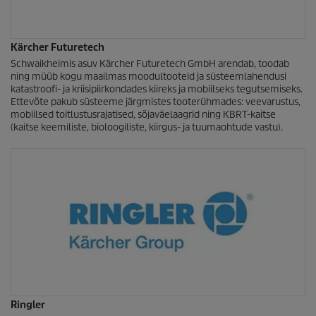
Kärcher Futuretech
Schwaikheimis asuv Kärcher Futuretech GmbH arendab, toodab
ning müüb kogu maailmas moodultooteid ja süsteemlahendusi
katastroofi- ja kriisipiirkondades kiireks ja mobiilseks tegutsemiseks.
Ettevõte pakub süsteeme järgmistes tooterühmades: veevarustus,
mobiilsed toitlustusrajatised, sõjaväelaagrid ning KBRT-kaitse
(kaitse keemiliste, bioloogiliste, kiirgus- ja tuumaohtude vastu).
Ringler