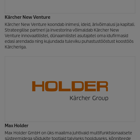
Kärcher New Venture
Kärcher New Venture koondab inimesi, ideid, ärivõimalusi ja kapitali.
Strateegilise partneri ja investorina võimaldab Kärcher New
Venture innovaatilistel, dünaamilistel asutajatel oma idufirmasid
edasi arendada ning kujundada tuleviku puhastustööstust koostöös
Kärcheriga.
Max Holder
Max Holder GmbH on üks maailma juhtivaid multifunktsionaalsete
süsteemidega sõidukite tootjaid talviseks hoolduseks, kõnniteede