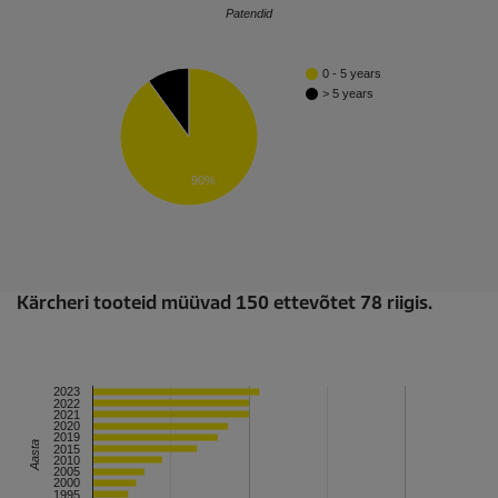
Patendid
0 - 5 years
> 5 years
90%
Kärcheri tooteid müüvad 150 ettevõtet 78 riigis.
2023
2022
2021
2020
2019
Aasta
2015
2010
2005
2000
1995