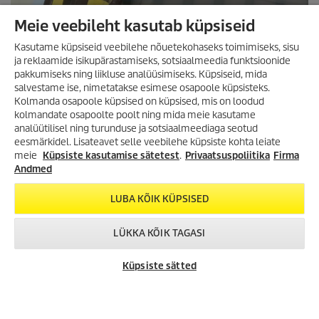
Meie veebileht kasutab küpsiseid
Kasutame küpsiseid veebilehe nõuetekohaseks toimimiseks, sisu
ja reklaamide isikupärastamiseks, sotsiaalmeedia funktsioonide
pakkumiseks ning liikluse analüüsimiseks. Küpsiseid, mida
salvestame ise, nimetatakse esimese osapoole küpsisteks.
Kolmanda osapoole küpsised on küpsised, mis on loodud
kolmandate osapoolte poolt ning mida meie kasutame
analüütilisel ning turunduse ja sotsiaalmeediaga seotud
VÕIMALUS SÄÄSTA
eesmärkidel. Lisateavet selle veebilehe küpsiste kohta leiate
SUUREMALT KUI VAREM!
meie
Küpsiste kasutamise sätetest
.
Privaatsuspoliitika
Firma
Lai valik tooteid kuni -35%!
Andmed
Meie peamine edasiviiv jõud: teie.
Survepesurid, aurupesurid,
tolmuimejad, tekstiilipesurid ja
LUBA KÕIK KÜPSISED
palju muud!
LÜKKA KÕIK TAGASI
TUTVU KAMPAANIA
TOOTEVALIKUGA!
VÕTA ÜHENDUST
KÄRCHER
CHAT
Küpsiste sätted
ESINDUSED