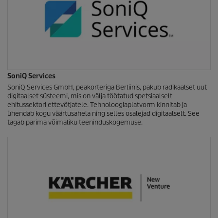
SoniQ Services
SoniQ Services GmbH, peakorteriga Berliinis, pakub radikaalset uut
digitaalset süsteemi, mis on välja töötatud spetsiaalselt
ehitussektori ettevõtjatele. Tehnoloogiaplatvorm kinnitab ja
ühendab kogu väärtusahela ning selles osalejad digitaalselt. See
tagab parima võimaliku teeninduskogemuse.