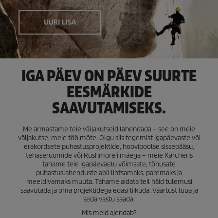
IGA PÄEV ON PÄEV SUURTE
EESMÄRKIDE
SAAVUTAMISEKS.
Me armastame teie väljakutseid lahendada – see on meie
väljakutse, meie töö mõte. Olgu siis tegemist igapäevaste või
erakordsete puhastusprojektide, hoovipoolse sissepääsu,
tehaseruumide või Rushmore’i mäega – meie Kärcheris
tahame teie igapäevaelu võimsate, tõhusate
puhastuslahenduste abil lihtsamaks, paremaks ja
meeldivamaks muuta. Tahame aidata teil häid tulemusi
saavutada ja oma projektidega edasi liikuda. Väärtust luua ja
seda vastu saada.
Mis meid ajendab?