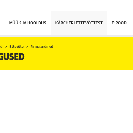
L
MÜÜK JA HOOLDUS
KÄRCHERI ETTEVÕTTEST
E-POOD
nd
Ettevõte
Firma andmed
IGUSED