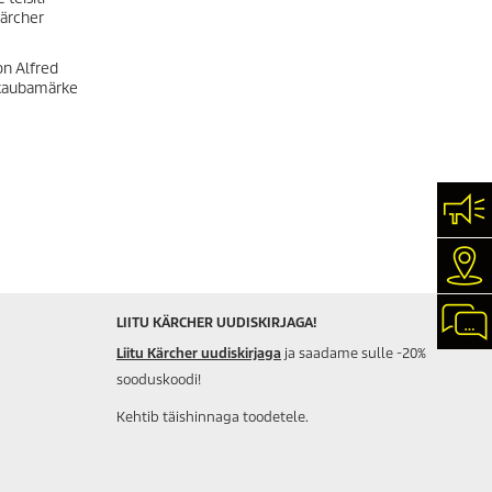
Kärcher
on Alfred
 kaubamärke
VÕT
KÄR
CHA
LIITU KÄRCHER UUDISKIRJAGA!
Liitu Kärcher uudiskirjaga
ja saadame sulle -20%
sooduskoodi!
Kehtib täishinnaga toodetele.