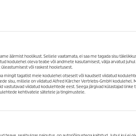
me äärmist hoolikust. Sellele vaatamata, ei saa me tagada sisu täielikku
atud kodulehel oleva teabe või andmete kasutamisest, välja arvatud juhul 
üleastumisest või raskest hooletusest.
a mingit tagatist meie kodulehel otseselt või kaudselt viidatud koduleht
de sisu, millele on viidatud Alfred Kärcher Vertriebs-GmbH kodulehel. M
vastutavad viidatud kodulehtede eest. Seega järgivad külastajad linke t
ehtede kehtivatele sätetele ja tingimustele.
ud teave, sealhulgas paigutus, on autoriõigustega kaitstud. Juhul kui ei ole 