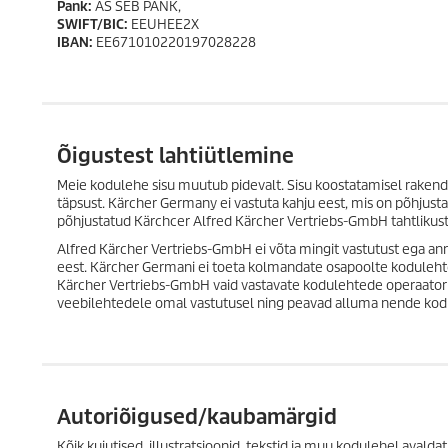
Pank:
AS SEB PANK,
SWIFT/BIC:
EEUHEE2X
IBAN:
EE671010220197028228
Õigustest lahtiütlemine
Meie kodulehe sisu muutub pidevalt. Sisu koostatamisel rakenda
täpsust. Kärcher Germany ei vastuta kahju eest, mis on põhjust
põhjustatud Kärchcer Alfred Kärcher Vertriebs-GmbH tahtlikust 
Alfred Kärcher Vertriebs-GmbH ei võta mingit vastutust ega ann
eest. Kärcher Germani ei toeta kolmandate osapoolte kodulehte
Kärcher Vertriebs-GmbH vaid vastavate kodulehtede operaatorid 
veebilehtedele omal vastutusel ning peavad alluma nende kodul
Autoriõigused/kaubamärgid
Kõik kujutised, illustratsioonid, tekstid ja muu kodulehel avaldat