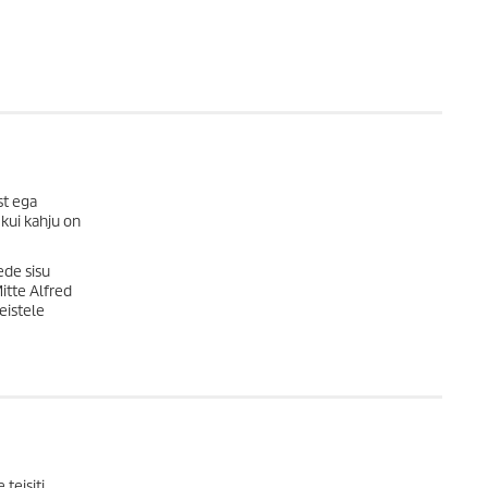
st ega
kui kahju on
ede sisu
itte Alfred
eistele
teisiti