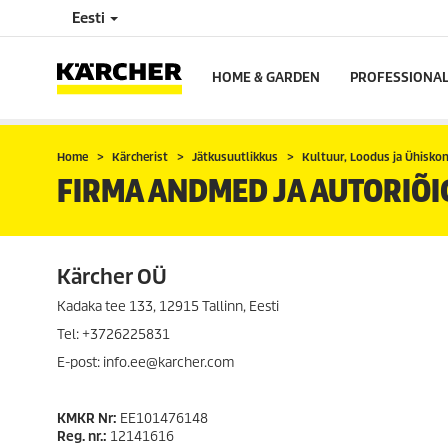
Eesti
HOME & GARDEN
PROFESSIONA
Home
Kärcherist
Jätkusuutlikkus
Kultuur, Loodus ja Ühisko
FIRMA ANDMED JA AUTORIÕ
Kärcher OÜ
Kadaka tee 133, 12915 Tallinn, Eesti
Tel: +3726225831
E-post: info.ee@karcher.com
KMKR Nr:
EE101476148
Reg. nr.:
12141616