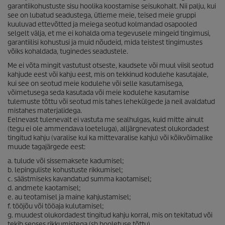
garantiikohustuste sisu hoolika koostamise seisukohalt. Nii palju, kui
see on lubatud seadustega, ütleme meie, teised meie gruppi
kuuluvad ettevõtted ja meiega seotud kolmandad osapooled
selgelt välja, et me ei kohalda oma tegevusele mingeid tingimusi,
garantiilisi kohustusi ja muid nõudeid, mida teistest tingimustes
võiks kohaldada, tuginedes seadustele.
Me ei võta mingit vastutust otseste, kaudsete või muul viisil seotud
kahjude eest või kahju eest, mis on tekkinud kodulehe kasutajale,
kui see on seotud meie kodulehe või selle kasutamisega,
võimetusega seda kasutada või meie kodulehe kasutamise
tulemuste tõttu või seotud mis tahes lehekülgede ja neil avaldatud
mistahes materjalidega.
Eelnevast tulenevalt ei vastuta me sealhulgas, kuid mitte ainult
(tegu ei ole ammendava loeteluga), alljärgnevatest olukordadest
tingitud kahju (varalise kui ka mittevaralise kahju) või kõikvõimalike
muude tagajärgede eest:
a. tulude või sissemaksete kadumisel;
b. lepinguliste kohustuste rikkumisel;
c. säästmiseks kavandatud summa kaotamisel;
d. andmete kaotamisel;
e. au teotamisel ja maine kahjustamisel;
f. tööjõu või tööaja kulutamisel;
g. muudest olukordadest tingitud kahju korral, mis on tekitatud või
tekib seoses rikkumistega (sh hooletuse tõttu).