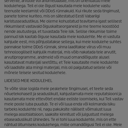
serverile, arvutile või andmebaasile, mis on ühendatud meie
kodulehega. Teil ei ole õigust kasutada meie kodulehe vastu
teenuste keelamist või DDoS rünnakuid. Kui rikute seda tingimust,
panete toime kuriteo, mis on sätestatud Eesti Vabariigi
karistusseadustikus. Me oleme kohustatud teavitama igast sellisest
rikkumisest vastavaid õiguskaitseorganeid ja me teeme koostööd
nende asutustega, et tuvastada Teie isik. Sellise rikkumise toime
pannud isik kaotab õiguse kasutada meie kodulehte. Me ei vastuta
kahjude eest, mis põhjustatakse sellega, kui meie kodulehe suhtes
pannakse toime DDoS rünnak, sinna laaditakse viirus või muu
tehnoloogiliselt kahjulik materjal, mis võib nakatada teie arvutit,
arvutiprogramme, andmeid või muud omandiõiguste alusel
kasutatavat materjali seetõttu, et Teie kasutasite meie kodulehte
või laadisite alla mingi materjali, mis oli paigutatud sellele või
mõnele teisele seotud kodulehele.
LIIDESED MEIE KODULEHEL
Te võite sisse logida meie pealehele tingimusel, et teete seda
nõuetekohaselt ja seaduslikult, kahjustamata meie reputatsiooni ja
kasutamata meie ettevõtet endale eeliste loomiseks, kui Teil vastav
meie poole luba puudub. Te ei või luua enda või kolmanda isiku
tarbeks kodulehte nii, nagu pakuksite näiliselt võimalust luua
meiega assotsiatsioon, saaksite kinnitust või julgustust meiega
ebaseaduslikult ühinedes. Te ei tohi luua kodulehte, mis on ette
nähtud liitumiseks kodulehega, mille omandiõigusi Teil ei ole. Meie