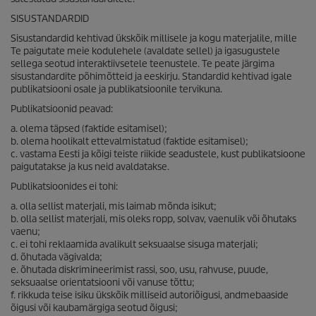
SISUSTANDARDID
Sisustandardid kehtivad ükskõik millisele ja kogu materjalile, mille
Te paigutate meie kodulehele (avaldate sellel) ja igasugustele
sellega seotud interaktiivsetele teenustele. Te peate järgima
sisustandardite põhimõtteid ja eeskirju. Standardid kehtivad igale
publikatsiooni osale ja publikatsioonile tervikuna.
Publikatsioonid peavad:
a. olema täpsed (faktide esitamisel);
b. olema hoolikalt ettevalmistatud (faktide esitamisel);
c. vastama Eesti ja kõigi teiste riikide seadustele, kust publikatsioone
paigutatakse ja kus neid avaldatakse.
Publikatsioonides ei tohi:
a. olla sellist materjali, mis laimab mõnda isikut;
b. olla sellist materjali, mis oleks ropp, solvav, vaenulik või õhutaks
vaenu;
c. ei tohi reklaamida avalikult seksuaalse sisuga materjali;
d. õhutada vägivalda;
e. õhutada diskrimineerimist rassi, soo, usu, rahvuse, puude,
seksuaalse orientatsiooni või vanuse tõttu;
f. rikkuda teise isiku ükskõik milliseid autoriõigusi, andmebaaside
õigusi või kaubamärgiga seotud õigusi;