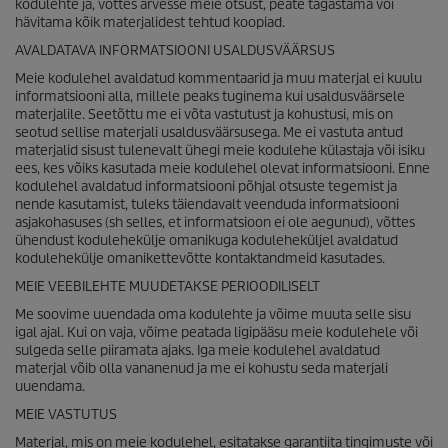
kodulehte ja, võttes arvesse meie otsust, peate tagastama või
hävitama kõik materjalidest tehtud koopiad.
AVALDATAVA INFORMATSIOONI USALDUSVÄÄRSUS
Meie kodulehel avaldatud kommentaarid ja muu materjal ei kuulu
informatsiooni alla, millele peaks tuginema kui usaldusväärsele
materjalile. Seetõttu me ei võta vastutust ja kohustusi, mis on
seotud sellise materjali usaldusväärsusega. Me ei vastuta antud
materjalid sisust tulenevalt ühegi meie kodulehe külastaja või isiku
ees, kes võiks kasutada meie kodulehel olevat informatsiooni. Enne
kodulehel avaldatud informatsiooni põhjal otsuste tegemist ja
nende kasutamist, tuleks täiendavalt veenduda informatsiooni
asjakohasuses (sh selles, et informatsioon ei ole aegunud), võttes
ühendust kodulehekülje omanikuga koduleheküljel avaldatud
kodulehekülje omanikettevõtte kontaktandmeid kasutades.
MEIE VEEBILEHTE MUUDETAKSE PERIOODILISELT
Me soovime uuendada oma kodulehte ja võime muuta selle sisu
igal ajal. Kui on vaja, võime peatada ligipääsu meie kodulehele või
sulgeda selle piiramata ajaks. Iga meie kodulehel avaldatud
materjal võib olla vananenud ja me ei kohustu seda materjali
uuendama.
MEIE VASTUTUS
Materjal, mis on meie kodulehel, esitatakse garantiita tingimuste või