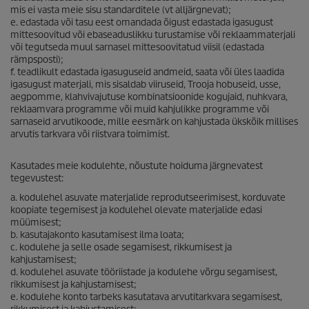
mis ei vasta meie sisu standarditele (vt alljärgnevat);
e. edastada või tasu eest omandada õigust edastada igasugust
mittesoovitud või ebaseaduslikku turustamise või reklaammaterjali
või tegutseda muul sarnasel mittesoovitatud viisil (edastada
rämpsposti);
f. teadlikult edastada igasuguseid andmeid, saata või üles laadida
igasugust materjali, mis sisaldab viiruseid, Trooja hobuseid, usse,
aegpomme, klahvivajutuse kombinatsioonide kogujaid, nuhkvara,
reklaamvara programme või muid kahjulikke programme või
sarnaseid arvutikoode, mille eesmärk on kahjustada ükskõik millises
arvutis tarkvara või riistvara toimimist.
Kasutades meie kodulehte, nõustute hoiduma järgnevatest
tegevustest:
a. kodulehel asuvate materjalide reprodutseerimisest, korduvate
koopiate tegemisest ja kodulehel olevate materjalide edasi
müümisest;
b. kasutajakonto kasutamisest ilma loata;
c. kodulehe ja selle osade segamisest, rikkumisest ja
kahjustamisest;
d. kodulehel asuvate tööriistade ja kodulehe võrgu segamisest,
rikkumisest ja kahjustamisest;
e. kodulehe konto tarbeks kasutatava arvutitarkvara segamisest,