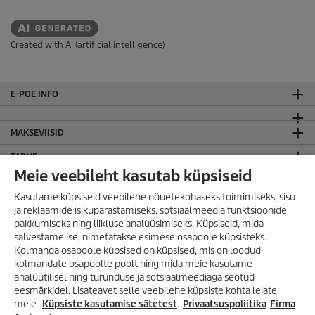
Created with AI (artificial intelligence)
E-POE INFO
MAKSEVIISID
TARNE
Meie veebileht kasutab küpsiseid
LIITU KÄRCHER UUDISKIRJAGA!
Kasutame küpsiseid veebilehe nõuetekohaseks toimimiseks, sisu
JURIIDILINE TEAVE
ja reklaamide isikupärastamiseks, sotsiaalmeedia funktsioonide
pakkumiseks ning liikluse analüüsimiseks. Küpsiseid, mida
Sisukaart
salvestame ise, nimetatakse esimese osapoole küpsisteks.
Kodulehe kasutamise tingimused
Kolmanda osapoole küpsised on küpsised, mis on loodud
Privaatsuspoliitika
kolmandate osapoolte poolt ning mida meie kasutame
analüütilisel ning turunduse ja sotsiaalmeediaga seotud
KÄRCHER OÜ
VÕIMALUS SÄÄSTA
eesmärkidel. Lisateavet selle veebilehe küpsiste kohta leiate
SUUREMALT KUI VAREM!
meie
Küpsiste kasutamise sätetest
.
Privaatsuspoliitika
Firma
KONTAKT
Lai valik tooteid kuni -35%!