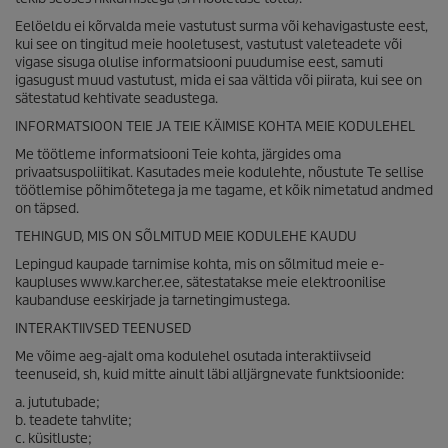
Eelöeldu ei kõrvalda meie vastutust surma või kehavigastuste eest,
kui see on tingitud meie hooletusest, vastutust valeteadete või
vigase sisuga olulise informatsiooni puudumise eest, samuti
igasugust muud vastutust, mida ei saa vältida või piirata, kui see on
sätestatud kehtivate seadustega.
INFORMATSIOON TEIE JA TEIE KÄIMISE KOHTA MEIE KODULEHEL
Me töötleme informatsiooni Teie kohta, järgides oma
privaatsuspoliitikat. Kasutades meie kodulehte, nõustute Te sellise
töötlemise põhimõtetega ja me tagame, et kõik nimetatud andmed
on täpsed.
TEHINGUD, MIS ON SÕLMITUD MEIE KODULEHE KAUDU
Lepingud kaupade tarnimise kohta, mis on sõlmitud meie e-
kaupluses www.karcher.ee, sätestatakse meie elektroonilise
kaubanduse eeskirjade ja tarnetingimustega.
INTERAKTIIVSED TEENUSED
Me võime aeg-ajalt oma kodulehel osutada interaktiivseid
teenuseid, sh, kuid mitte ainult läbi alljärgnevate funktsioonide:
a. jututubade;
b. teadete tahvlite;
c. küsitluste;