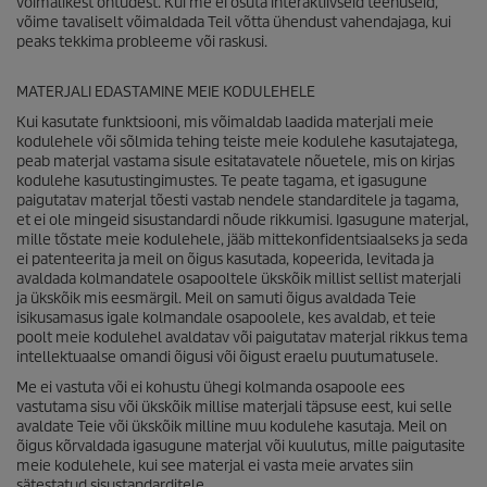
võimalikest ohtudest. Kui me ei osuta interaktiivseid teenuseid,
võime tavaliselt võimaldada Teil võtta ühendust vahendajaga, kui
peaks tekkima probleeme või raskusi.
MATERJALI EDASTAMINE MEIE KODULEHELE
Kui kasutate funktsiooni, mis võimaldab laadida materjali meie
kodulehele või sõlmida tehing teiste meie kodulehe kasutajatega,
peab materjal vastama sisule esitatavatele nõuetele, mis on kirjas
kodulehe kasutustingimustes. Te peate tagama, et igasugune
paigutatav materjal tõesti vastab nendele standarditele ja tagama,
et ei ole mingeid sisustandardi nõude rikkumisi. Igasugune materjal,
mille tõstate meie kodulehele, jääb mittekonfidentsiaalseks ja seda
ei patenteerita ja meil on õigus kasutada, kopeerida, levitada ja
avaldada kolmandatele osapooltele ükskõik millist sellist materjali
ja ükskõik mis eesmärgil. Meil on samuti õigus avaldada Teie
isikusamasus igale kolmandale osapoolele, kes avaldab, et teie
poolt meie kodulehel avaldatav või paigutatav materjal rikkus tema
intellektuaalse omandi õigusi või õigust eraelu puutumatusele.
Me ei vastuta või ei kohustu ühegi kolmanda osapoole ees
vastutama sisu või ükskõik millise materjali täpsuse eest, kui selle
avaldate Teie või ükskõik milline muu kodulehe kasutaja. Meil on
õigus kõrvaldada igasugune materjal või kuulutus, mille paigutasite
meie kodulehele, kui see materjal ei vasta meie arvates siin
sätestatud sisustandarditele.