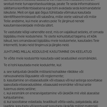
seotud meie turvaprotseduuridega, peate Te seda informatsiooni
säilitama konfidentsiaalsena ega tohi avaldada seda kolmandatele
isikutele. Meil on igal ajal õigus tühistada võimalus kasutada
identifitseerimiskoodi või salasõna, mille olete valinud või mille
Teile andsime, kui meie arvates pole Te järginud nende
kasutamiseeskirjade mõnda sätet.
Te vastutate kõigi vahendite eest, mis on vajalikud selleks, et omada
ligipääsu meie kodulehele. Te olete kohustatud tagama, et kõik
isikud, kes omandavad ligipääsu meie kodulehele, kasutades Teie
internetti, teaks neid tingimusi ja järgiks neid.
JUHTUMID, MILLAL KODULEHE KASUTAMINE ON KEELATUD
Te võite meie kodulehte kasutada vaid seaduslikel eesmärkidel.
Te ei tohi kasutada meie kodulehte, kui:
a. see kahjustab ükskõik milliseid kohalikke riiklikke või
rahvusvahelisi õigusakte või reglemente;
b. kasutamine on ebaseaduslik või ebaaus või kui sellega soovitakse
saavutada ebaseaduslikke, ebaausaid eesmärke või kui selle
tulemus oleks selline;
c. kui eesmärk on enesevigastamine või ükskõik mil viisil alaealise
kahjustamine;
d. kui soovitakse edastada, teadlikult võtta vastu, paigaldada, alla
laadida, kasutada või korduvalt kasutada ükskõik millist materjali,