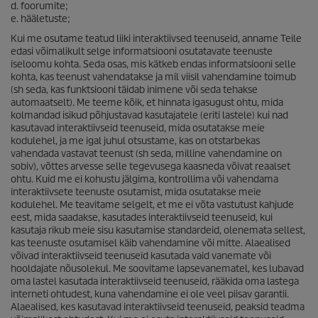
d. foorumite;
e. hääletuste;
Kui me osutame teatud liiki interaktiivsed teenuseid, anname Teile
edasi võimalikult selge informatsiooni osutatavate teenuste
iseloomu kohta. Seda osas, mis kätkeb endas informatsiooni selle
kohta, kas teenust vahendatakse ja mil viisil vahendamine toimub
(sh seda, kas funktsiooni täidab inimene või seda tehakse
automaatselt). Me teeme kõik, et hinnata igasugust ohtu, mida
kolmandad isikud põhjustavad kasutajatele (eriti lastele) kui nad
kasutavad interaktiivseid teenuseid, mida osutatakse meie
kodulehel, ja me igal juhul otsustame, kas on otstarbekas
vahendada vastavat teenust (sh seda, milline vahendamine on
sobiv), võttes arvesse selle tegevusega kaasneda võivat reaalset
ohtu. Kuid me ei kohustu jälgima, kontrollima või vahendama
interaktiivsete teenuste osutamist, mida osutatakse meie
kodulehel. Me teavitame selgelt, et me ei võta vastutust kahjude
eest, mida saadakse, kasutades interaktiivseid teenuseid, kui
kasutaja rikub meie sisu kasutamise standardeid, olenemata sellest,
kas teenuste osutamisel käib vahendamine või mitte. Alaealised
võivad interaktiivseid teenuseid kasutada vaid vanemate või
hooldajate nõusolekul. Me soovitame lapsevanematel, kes lubavad
oma lastel kasutada interaktiivseid teenuseid, rääkida oma lastega
interneti ohtudest, kuna vahendamine ei ole veel piisav garantii.
Alaealised, kes kasutavad interaktiivseid teenuseid, peaksid teadma