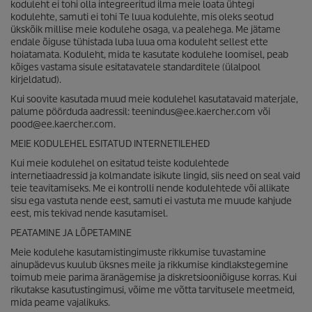
koduleht ei tohi olla integreeritud ilma meie loata ühtegi
kodulehte, samuti ei tohi Te luua kodulehte, mis oleks seotud
ükskõik millise meie kodulehe osaga, v.a pealehega. Me jätame
endale õiguse tühistada luba luua oma koduleht sellest ette
hoiatamata. Koduleht, mida te kasutate kodulehe loomisel, peab
kõiges vastama sisule esitatavatele standarditele (ülalpool
kirjeldatud).
Kui soovite kasutada muud meie kodulehel kasutatavaid materjale,
palume pöörduda aadressil: teenindus@ee.kaercher.com või
pood@ee.kaercher.com.
MEIE KODULEHEL ESITATUD INTERNETILEHED
Kui meie kodulehel on esitatud teiste kodulehtede
internetiaadressid ja kolmandate isikute lingid, siis need on seal vaid
teie teavitamiseks. Me ei kontrolli nende kodulehtede või allikate
sisu ega vastuta nende eest, samuti ei vastuta me muude kahjude
eest, mis tekivad nende kasutamisel.
PEATAMINE JA LÕPETAMINE
Meie kodulehe kasutamistingimuste rikkumise tuvastamine
ainupädevus kuulub üksnes meile ja rikkumise kindlakstegemine
toimub meie parima äranägemise ja diskretsiooniõiguse korras. Kui
rikutakse kasutustingimusi, võime me võtta tarvitusele meetmeid,
mida peame vajalikuks.