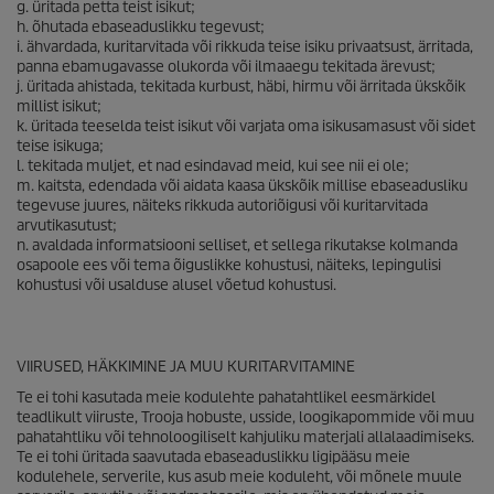
g. üritada petta teist isikut;
h. õhutada ebaseaduslikku tegevust;
i. ähvardada, kuritarvitada või rikkuda teise isiku privaatsust, ärritada,
panna ebamugavasse olukorda või ilmaaegu tekitada ärevust;
j. üritada ahistada, tekitada kurbust, häbi, hirmu või ärritada ükskõik
millist isikut;
k. üritada teeselda teist isikut või varjata oma isikusamasust või sidet
teise isikuga;
l. tekitada muljet, et nad esindavad meid, kui see nii ei ole;
m. kaitsta, edendada või aidata kaasa ükskõik millise ebaseadusliku
tegevuse juures, näiteks rikkuda autoriõigusi või kuritarvitada
arvutikasutust;
n. avaldada informatsiooni selliset, et sellega rikutakse kolmanda
osapoole ees või tema õiguslikke kohustusi, näiteks, lepingulisi
kohustusi või usalduse alusel võetud kohustusi.
VIIRUSED, HÄKKIMINE JA MUU KURITARVITAMINE
Te ei tohi kasutada meie kodulehte pahatahtlikel eesmärkidel
teadlikult viiruste, Trooja hobuste, usside, loogikapommide või muu
pahatahtliku või tehnoloogiliselt kahjuliku materjali allalaadimiseks.
Te ei tohi üritada saavutada ebaseaduslikku ligipääsu meie
kodulehele, serverile, kus asub meie koduleht, või mõnele muule