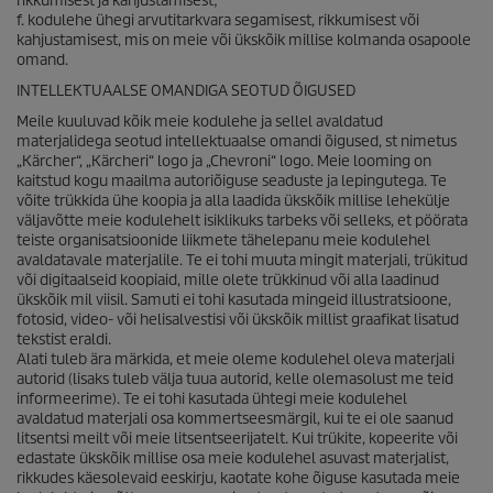
rikkumisest ja kahjustamisest;
f. kodulehe ühegi arvutitarkvara segamisest, rikkumisest või
kahjustamisest, mis on meie või ükskõik millise kolmanda osapoole
omand.
INTELLEKTUAALSE OMANDIGA SEOTUD ÕIGUSED
Meile kuuluvad kõik meie kodulehe ja sellel avaldatud
materjalidega seotud intellektuaalse omandi õigused, st nimetus
„Kärcher“, „Kärcheri“ logo ja „Chevroni“ logo. Meie looming on
kaitstud kogu maailma autoriõiguse seaduste ja lepingutega. Te
võite trükkida ühe koopia ja alla laadida ükskõik millise lehekülje
väljavõtte meie kodulehelt isiklikuks tarbeks või selleks, et pöörata
teiste organisatsioonide liikmete tähelepanu meie kodulehel
avaldatavale materjalile. Te ei tohi muuta mingit materjali, trükitud
või digitaalseid koopiaid, mille olete trükkinud või alla laadinud
ükskõik mil viisil. Samuti ei tohi kasutada mingeid illustratsioone,
fotosid, video- või helisalvestisi või ükskõik millist graafikat lisatud
tekstist eraldi.
Alati tuleb ära märkida, et meie oleme kodulehel oleva materjali
autorid (lisaks tuleb välja tuua autorid, kelle olemasolust me teid
informeerime). Te ei tohi kasutada ühtegi meie kodulehel
avaldatud materjali osa kommertseesmärgil, kui te ei ole saanud
litsentsi meilt või meie litsentseerijatelt. Kui trükite, kopeerite või
edastate ükskõik millise osa meie kodulehel asuvast materjalist,
rikkudes käesolevaid eeskirju, kaotate kohe õiguse kasutada meie