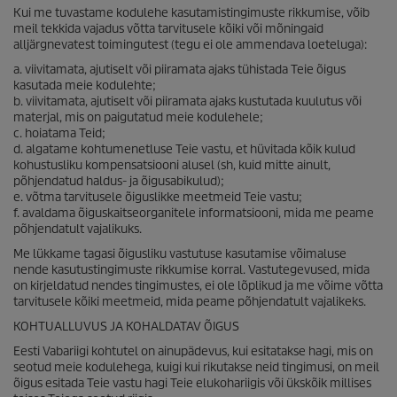
Kui me tuvastame kodulehe kasutamistingimuste rikkumise, võib
meil tekkida vajadus võtta tarvitusele kõiki või mõningaid
alljärgnevatest toimingutest (tegu ei ole ammendava loeteluga):
a. viivitamata, ajutiselt või piiramata ajaks tühistada Teie õigus
kasutada meie kodulehte;
b. viivitamata, ajutiselt või piiramata ajaks kustutada kuulutus või
materjal, mis on paigutatud meie kodulehele;
c. hoiatama Teid;
d. algatame kohtumenetluse Teie vastu, et hüvitada kõik kulud
kohustusliku kompensatsiooni alusel (sh, kuid mitte ainult,
põhjendatud haldus- ja õigusabikulud);
e. võtma tarvitusele õiguslikke meetmeid Teie vastu;
f. avaldama õiguskaitseorganitele informatsiooni, mida me peame
põhjendatult vajalikuks.
Me lükkame tagasi õigusliku vastutuse kasutamise võimaluse
nende kasutustingimuste rikkumise korral. Vastutegevused, mida
on kirjeldatud nendes tingimustes, ei ole lõplikud ja me võime võtta
tarvitusele kõiki meetmeid, mida peame põhjendatult vajalikeks.
KOHTUALLUVUS JA KOHALDATAV ÕIGUS
Eesti Vabariigi kohtutel on ainupädevus, kui esitatakse hagi, mis on
seotud meie kodulehega, kuigi kui rikutakse neid tingimusi, on meil
õigus esitada Teie vastu hagi Teie elukohariigis või ükskõik millises