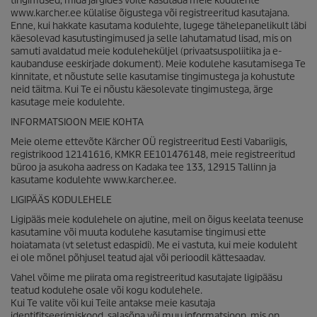
tingimused, mida järgides võite kasutada meie kodulehte
www.karcher.ee külalise õigustega või registreeritud kasutajana.
Enne, kui hakkate kasutama kodulehte, lugege tähelepanelikult läbi
käesolevad kasutustingimused ja selle lahutamatud lisad, mis on
samuti avaldatud meie koduleheküljel (privaatsuspoliitika ja e-
kaubanduse eeskirjade dokument). Meie kodulehe kasutamisega Te
kinnitate, et nõustute selle kasutamise tingimustega ja kohustute
neid täitma. Kui Te ei nõustu käesolevate tingimustega, ärge
kasutage meie kodulehte.
INFORMATSIOON MEIE KOHTA
Meie oleme ettevõte Kärcher OÜ registreeritud Eesti Vabariigis,
registrikood 12141616, KMKR EE101476148, meie registreeritud
büroo ja asukoha aadress on Kadaka tee 133, 12915 Tallinn ja
kasutame kodulehte www.karcher.ee.
LIGIPÄÄS KODULEHELE
Ligipääs meie kodulehele on ajutine, meil on õigus keelata teenuse
kasutamine või muuta kodulehe kasutamise tingimusi ette
hoiatamata (vt seletust edaspidi). Me ei vastuta, kui meie koduleht
ei ole mõnel põhjusel teatud ajal või perioodil kättesaadav.
Vahel võime me piirata oma registreeritud kasutajate ligipääsu
teatud kodulehe osale või kogu kodulehele.
Kui Te valite või kui Teile antakse meie kasutaja
identifitseerimiskood, salasõna või muu informatsioon, mis on