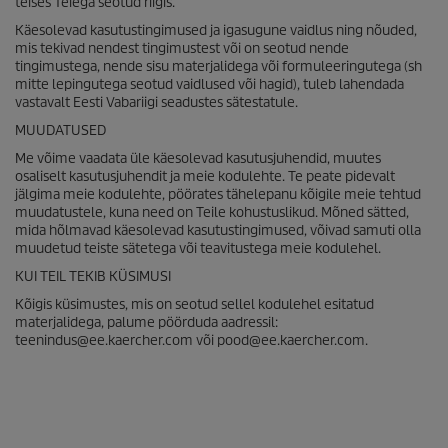
teises Teiega seotud riigis.
Käesolevad kasutustingimused ja igasugune vaidlus ning nõuded,
mis tekivad nendest tingimustest või on seotud nende
tingimustega, nende sisu materjalidega või formuleeringutega (sh
mitte lepingutega seotud vaidlused või hagid), tuleb lahendada
vastavalt Eesti Vabariigi seadustes sätestatule.
MUUDATUSED
Me võime vaadata üle käesolevad kasutusjuhendid, muutes
osaliselt kasutusjuhendit ja meie kodulehte. Te peate pidevalt
jälgima meie kodulehte, pöörates tähelepanu kõigile meie tehtud
muudatustele, kuna need on Teile kohustuslikud. Mõned sätted,
mida hõlmavad käesolevad kasutustingimused, võivad samuti olla
muudetud teiste sätetega või teavitustega meie kodulehel.
KUI TEIL TEKIB KÜSIMUSI
Kõigis küsimustes, mis on seotud sellel kodulehel esitatud
materjalidega, palume pöörduda aadressil:
teenindus@ee.kaercher.com või pood@ee.kaercher.com.