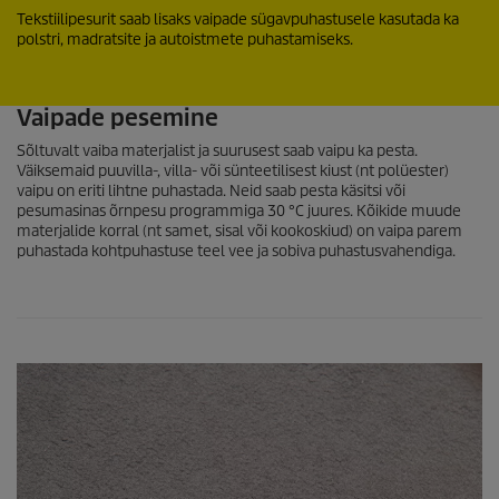
Tekstiilipesurit saab lisaks vaipade sügavpuhastusele kasutada ka
polstri, madratsite ja autoistmete puhastamiseks.
Vaipade pesemine
Sõltuvalt vaiba materjalist ja suurusest saab vaipu ka pesta.
Väiksemaid puuvilla-, villa- või sünteetilisest kiust (nt polüester)
vaipu on eriti lihtne puhastada. Neid saab pesta käsitsi või
pesumasinas õrnpesu programmiga 30 °C juures. Kõikide muude
materjalide korral (nt samet, sisal või kookoskiud) on vaipa parem
puhastada kohtpuhastuse teel vee ja sobiva puhastusvahendiga.