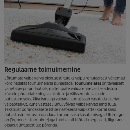
Regulaarne tolmuimemine
Sõltumata vaiba karva pikkusest, tuleks vaipu regulaarselt vähemalt
kord nädalas tolmuimejaga puhastada.
Tolmuimejatel
on tavaliselt
vahetatav põrandaotsak, millel saate valida erinevaid seadistusi
kõvade põrandate ning vaipkatete ja väiksemate vaipade
puhastamiseks. Pika karvaga vaipade korral saab kasutada siledat
vaibaotsakut, kuna vastasel juhul võivad vaiba karvad lahti tulla.
Tekstiilist põrandakatete (st seinast-seina vaipkatte) korral saab
puhastustulemusi parandada turbootsaku kasutamisega. Üldreegel
on järgmine – tolmuimejaga tuleb alati töötada aeglaselt, liigutades
otsakut ühtlaselt üle põranda.