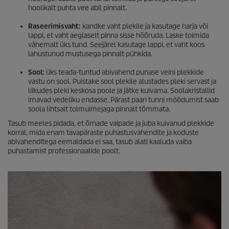
hoolikalt puhta vee abil pinnalt.
Raseerimisvaht:
kandke vaht plekile ja kasutage harja või
lappi, et vaht aeglaselt pinna sisse hõõruda. Laske toimida
vähemalt üks tund. Seejärel kasutage lappi, et vaht koos
lahustunud mustusega pinnalt pühkida.
Sool:
üks teada-tuntud abivahend punase veini plekkide
vastu on sool. Puistake sool plekile alustades pleki servast ja
liikudes pleki keskosa poole ja jätke kuivama. Soolakristallid
imavad vedeliku endasse. Pärast paari tunni möödumist saab
soola lihtsalt tolmuimejaga pinnalt tõmmata.
Tasub meeles pidada, et õrnade vaipade ja juba kuivanud plekkide
korral, mida enam tavapäraste puhastusvahendite ja koduste
abivahenditega eemaldada ei saa, tasub alati kaaluda vaiba
puhastamist professionaalide poolt.