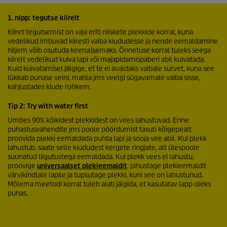
1. nipp: tegutse kiirelt
Kiiret tegutsemist on vaja eriti niiskete plekkide korral, kuna
vedelikud imbuvad kiiresti vaiba kiududesse ja nende eemaldamine
hiljem võib osutuda keerulisemaks. Õnnetuse korral tuleks seega
kiirelt vedelikud kuiva lapi või majapidamispaberi abil kuivatada.
Kuid kuivatamisel jälgige, et te ei avaldaks vaibale survet, kuna see
lükkab punase veini, mahla jms veelgi sügavamale vaiba sisse,
kahjustades kiude rohkem.
Tip 2: Try with water first
Umbes 90% kõikidest plekkidest on vees lahustuvad. Enne
puhastusvahendite jms poole pöördumist tasub kõigepealt
proovida plekki eemaldada puhta lapi ja sooja vee abil. Kui plekk
lahustub, saate selle kiududest kergete ringjate, alt ülespoole
suunatud liigutustega eemaldada. Kui plekk vees ei lahustu,
proovige
universaalset plekieemaldit
: pihustage plekieemaldit
värvikindlale lapile ja tupsutage plekki, kuni see on lahustunud.
Mõlema meetodi korral tuleb alati jälgida, et kasutatav lapp oleks
puhas.