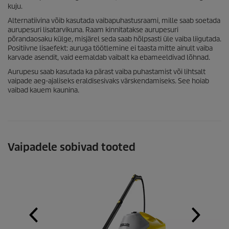
kuju.
Alternatiivina võib kasutada vaibapuhastusraami, mille saab soetada
aurupesuri lisatarvikuna. Raam kinnitatakse aurupesuri
põrandaosaku külge, misjärel seda saab hõlpsasti üle vaiba liigutada.
Positiivne lisaefekt: auruga töötlemine ei taasta mitte ainult vaiba
karvade asendit, vaid eemaldab vaibalt ka ebameeldivad lõhnad.
Aurupesu saab kasutada ka pärast vaiba puhastamist või lihtsalt
vaipade aeg-ajaliseks eraldisesivaks värskendamiseks. See hoiab
vaibad kauem kaunina.
Vaipadele sobivad tooted