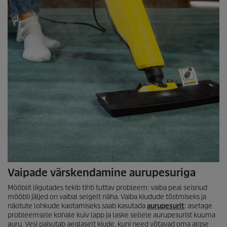
Vaipade värskendamine aurupesuriga
Mööblit liigutades tekib tihti tuttav probleem: vaiba peal seisnud
mööbli jäljed on vaibal selgelt näha. Vaiba kiudude tõstmiseks ja
näotute lohkude kaotamiseks saab kasutada
aurupesurit
: asetage
probleemsele kohale kuiv lapp ja laske sellele aurupesurist kuuma
auru. Vesi paisutab aeglaselt kiude, kuni need võtavad oma algse