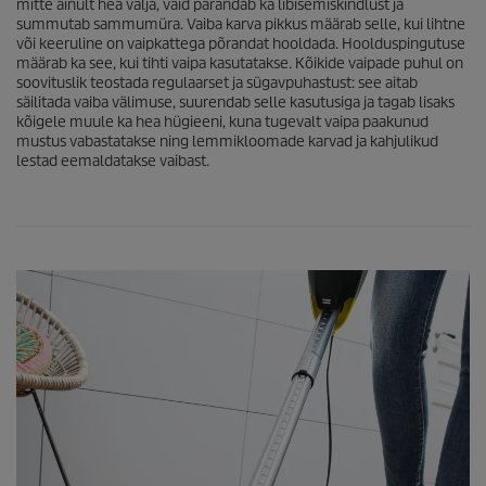
mitte ainult hea välja, vaid parandab ka libisemiskindlust ja
summutab sammumüra. Vaiba karva pikkus määrab selle, kui lihtne
või keeruline on vaipkattega põrandat hooldada. Hoolduspingutuse
määrab ka see, kui tihti vaipa kasutatakse. Kõikide vaipade puhul on
soovituslik teostada regulaarset ja sügavpuhastust: see aitab
säilitada vaiba välimuse, suurendab selle kasutusiga ja tagab lisaks
kõigele muule ka hea hügieeni, kuna tugevalt vaipa paakunud
mustus vabastatakse ning lemmikloomade karvad ja kahjulikud
lestad eemaldatakse vaibast.