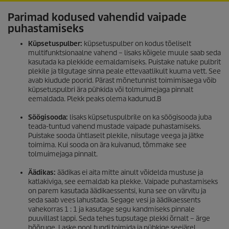
Parimad kodused vahendid vaipade
puhastamiseks
Küpsetuspulber:
küpsetuspulber on kodus tõeliselt
multifunktsionaalne vahend – lisaks kõigele muule saab seda
kasutada ka plekkide eemaldamiseks. Puistake natuke pulbrit
plekile ja tilgutage sinna peale ettevaatlikult kuuma vett. See
avab kiudude poorid. Pärast mõnetunnist toimimisaega võib
küpsetuspulbri ära pühkida või tolmuimejaga pinnalt
eemaldada. Plekk peaks olema kadunud.B
Söögisooda:
lisaks küpsetuspulbrile on ka söögisooda juba
teada-tuntud vahend mustade vaipade puhastamiseks.
Puistake sooda ühtlaselt plekile, niisutage veega ja jätke
toimima. Kui sooda on ära kuivanud, tõmmake see
tolmuimejaga pinnalt.
Äädikas:
äädikas ei aita mitte ainult võidelda mustuse ja
katlakiviga, see eemaldab ka plekke. Vaipade puhastamiseks
on parem kasutada äädikaessentsi, kuna see on värvitu ja
seda saab vees lahustada. Segage vesi ja äädikaessents
vahekorras 1 : 1 ja kasutage segu kandmiseks pinnale
puuvillast lappi. Seda tehes tupsutage plekki õrnalt – ärge
hõõruge. Laske pool tundi toimida ja pühkige seejärel