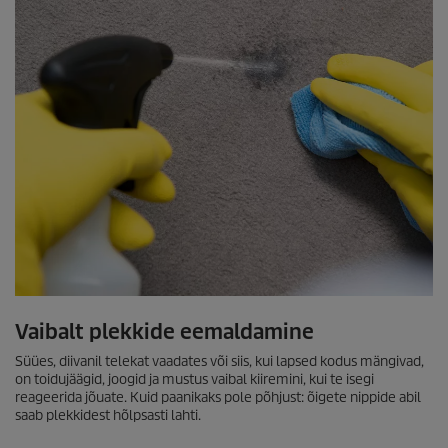
Vaibalt plekkide eemaldamine
Süües, diivanil telekat vaadates või siis, kui lapsed kodus mängivad,
on toidujäägid, joogid ja mustus vaibal kiiremini, kui te isegi
reageerida jõuate. Kuid paanikaks pole põhjust: õigete nippide abil
saab plekkidest hõlpsasti lahti.