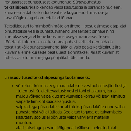
regulaarsest puhastusest kogunenud. Sügavpuhastus
tekstiilipesuriga
pikendab vaiba kasutusiga ja parandab hügieeni,
kuna eemaldab ka kiudude vahele kogunenud mustuse ja
rasvajäägid ning ebameeldivad lõhnad.
Tekstiilipesuri toimimispõhimõte on lihtne – pesu esimese etapi ajal
pihustatakse vesi ja puhastusvahend üheaegselt pinnale ning
imetakse seejärel kohe koos mustusega masinasse. Teises
tööetapis tuleb masinas kasutada puhast vett, et eemaldada
tekstiilist kõik puhastusvahendi jäägid. Vaip peaks ka täielikult ära
kuivama, enne kui selle peal uuesti kõnnitakse. Pärast kuivamist
tuleks vaip tolmuimejaga põhjalikult üle imeda.
Lisasoovitused tekstiilipesuriga töötamiseks:
võrreldes külma veega parandab soe vesi puhastusjõudlust ja
-tulemusi. Kuid ettevaatust: vesi ei tohi olla kuum, kuna
muidu võivad vaiba kiud (nt villavaiba korral) või isegi liimitud
vaipade liimikiht saada kahjustusi.
vaipkattega põrandate korral tuleks põrandaküte enne vaiba
puhastamist välja lülitada. See aitab tagada, et kuivamiseks
kasutatav soojus ei põhjusta vaiba värvi ega materjali
muutusi.
alati katsetage pesurit kõigepealt väikesel peidetud alal.