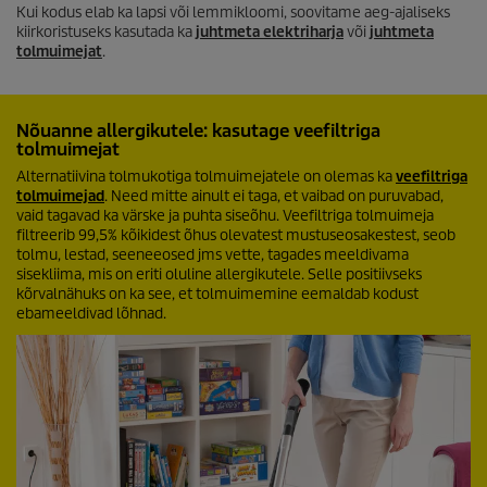
Kui kodus elab ka lapsi või lemmikloomi, soovitame aeg-ajaliseks
kiirkoristuseks kasutada ka
juhtmeta elektriharja
või
juhtmeta
tolmuimejat
.
Nõuanne allergikutele: kasutage veefiltriga
tolmuimejat
Alternatiivina tolmukotiga tolmuimejatele on olemas ka
veefiltriga
tolmuimejad
. Need mitte ainult ei taga, et vaibad on puruvabad,
vaid tagavad ka värske ja puhta siseõhu. Veefiltriga tolmuimeja
filtreerib 99,5% kõikidest õhus olevatest mustuseosakestest, seob
tolmu, lestad, seeneeosed jms vette, tagades meeldivama
sisekliima, mis on eriti oluline allergikutele. Selle positiivseks
kõrvalnähuks on ka see, et tolmuimemine eemaldab kodust
ebameeldivad lõhnad.