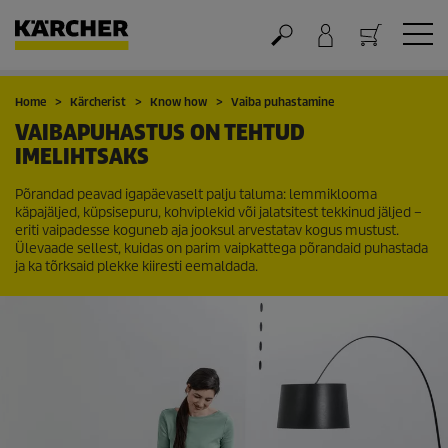
Ostukorv
Home
Kärcherist
Know how
Vaiba puhastamine
VAIBAPUHASTUS ON TEHTUD
IMELIHTSAKS
Põrandad peavad igapäevaselt palju taluma: lemmiklooma
käpajäljed, küpsisepuru, kohviplekid või jalatsitest tekkinud jäljed –
eriti vaipadesse koguneb aja jooksul arvestatav kogus mustust.
Ülevaade sellest, kuidas on parim vaipkattega põrandaid puhastada
ja ka tõrksaid plekke kiiresti eemaldada.