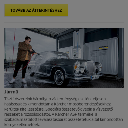
TOVÁBB AZ ÁTTEKINTÉSHEZ
Jármű
Tisztítószereink bármilyen vízkeménység esetén teljesen
hatásosak és kimondottan a Kärcher mosóberendezésekhez
kerültek kifejlesztésre. Speciális összetevők védik a vízvezető
részeket a rozsdásodástól. A Kärcher ASF termékei a
szabadalmaztatott leválasztásbarát összetételük által kimondottan
környezetkímélőek.