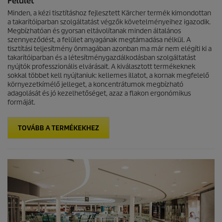
Felület
Minden, a kézi tisztításhoz fejlesztett Kärcher termék kimondottan
a takarítóiparban szolgáltatást végzők követelményeihez igazodik.
Megbízhatóan és gyorsan eltávolítanak minden általános
szennyeződést, a felület anyagának megtámadása nélkül. A
tisztítási teljesítmény önmagában azonban ma már nem elégíti ki a
takarítóiparban és a létesítménygazdálkodásban szolgáltatást
nyújtók professzionális elvárásait. A kiválasztott termékeknek
sokkal többet kell nyújtaniuk: kellemes illatot, a kornak megfelelő
környezetkímélő jelleget, a koncentrátumok megbízható
adagolását és jó kezelhetőséget, azaz a flakon ergonómikus
formáját.
TOVÁBB A TERMÉKEKHEZ