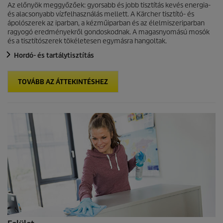
Az előnyök meggyőzőek: gyorsabb és jobb tisztítás kevés energia-
és alacsonyabb vízfelhasználás mellett. A Kärcher tisztító- és
ápolószerek az iparban, a kézműiparban és az élelmiszeriparban
ragyogó eredményekről gondoskodnak. A magasnyomású mosók
és a tisztítószerek tökéletesen egymásra hangoltak.
Hordó- és tartálytisztítás
TOVÁBB AZ ÁTTEKINTÉSHEZ