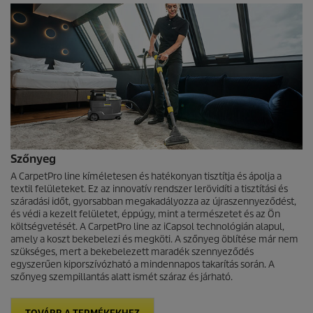
Szőnyeg
A
CarpetPro
line kíméletesen és hatékonyan tisztítja és ápolja a
textil felületeket. Ez az innovatív rendszer lerövidíti a tisztítási és
száradási időt, gyorsabban megakadályozza az újraszennyeződést,
és védi a kezelt felületet, éppúgy, mint a természetet és az Ön
költségvetését. A
CarpetPro
line az iCapsol technológián alapul,
amely a koszt bekebelezi és megköti. A szőnyeg öblítése már nem
szükséges, mert a bekebelezett maradék szennyeződés
egyszerűen kiporszívózható a mindennapos takarítás során. A
szőnyeg szempillantás alatt ismét száraz és járható.