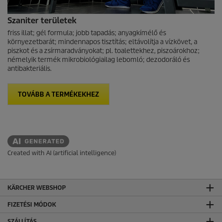
Szaniter területek
friss illat; gél formula; jobb tapadás; anyagkímélő és
környezetbarát; mindennapos tisztítás; eltávolítja a vízkövet, a
piszkot és a zsírmaradványokat; pl. toalettekhez, piszoárokhoz;
némelyik termék mikrobiológiailag lebomló; dezodoráló és
antibakteriális.
TOVÁBB A TERMÉKEKHEZ
Created with AI (artificial intelligence)
KÄRCHER WEBSHOP
FIZETÉSI MÓDOK
SZÁLLÍTÁS