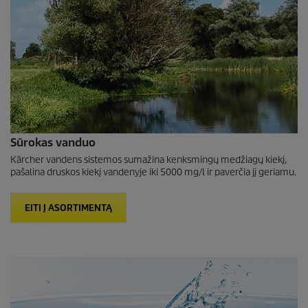
Sūrokas vanduo
Kärcher vandens sistemos sumažina kenksmingų medžiagų kiekį,
pašalina druskos kiekį vandenyje iki 5000 mg/l ir paverčia jį geriamu.
EITI Į ASORTIMENTĄ