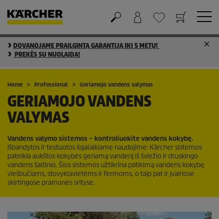
DOVANOJAME PRAILGINTĄ GARANTIJĄ IKI 5 METŲ!
Krepšelis
Mėgstamiausių sąrašas
PREKĖS SU NUOLAIDA!
Home
Professional
Geriamojo vandens valymas
GERIAMOJO VANDENS
VALYMAS
Vandens valymo sistemos – kontroliuokite vandens kokybę.
Išbandytos ir testuotos ilgalaikiame naudojime: Kärcher sistemos
pateikia aukštos kokybės geriamą vandenį iš šviežio ir druskingo
vandens šaltinio. Šios sistemos užtikrina patikimą vandens kokybę
viešbučiams, stovyklavietėms ir fermoms, o taip pat ir įvairiose
skirtingose pramonės srityse.