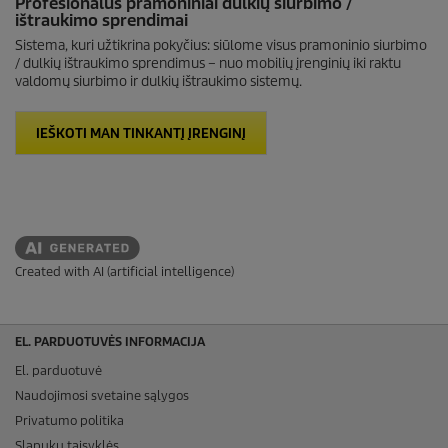
Profesionalūs pramoniniai dulkių siurbimo /
ištraukimo sprendimai
Sistema, kuri užtikrina pokyčius: siūlome visus pramoninio siurbimo
/ dulkių ištraukimo sprendimus – nuo mobilių įrenginių iki raktu
valdomų siurbimo ir dulkių ištraukimo sistemų.
IEŠKOTI MAN TINKANTĮ ĮRENGINĮ
Created with AI (artificial intelligence)
EL. PARDUOTUVĖS INFORMACIJA
El. parduotuvė
Naudojimosi svetaine sąlygos
Privatumo politika
Slapukų taisyklės