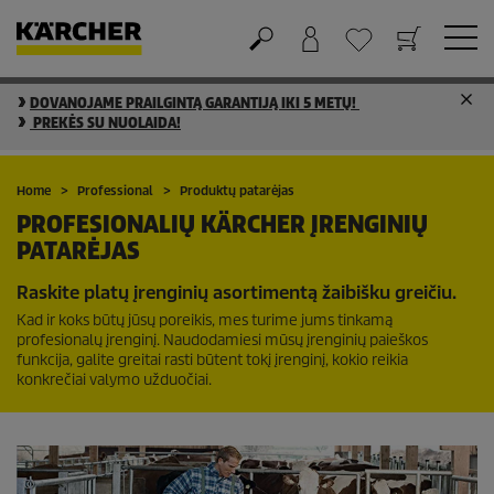
DOVANOJAME PRAILGINTĄ GARANTIJĄ IKI 5 METŲ!
Krepšelis
Mėgstamiausių sąrašas
PREKĖS SU NUOLAIDA!
Home
Professional
Produktų patarėjas
PROFESIONALIŲ KÄRCHER ĮRENGINIŲ
PATARĖJAS
Raskite platų įrenginių asortimentą žaibišku greičiu.
Kad ir koks būtų jūsų poreikis, mes turime jums tinkamą
profesionalų įrenginį. Naudodamiesi mūsų įrenginių paieškos
funkcija, galite greitai rasti būtent tokį įrenginį, kokio reikia
konkrečiai valymo užduočiai.