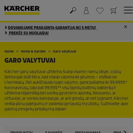
DOVANOJAME PRAILGINTĄ GARANTIJĄ IKI 5 METŲ!
Krepšelis
Mėgstamiausių sąrašas
PREKĖS SU NUOLAIDA!
Home
Home & Garden
Garo valytuvai
GARO VALYTUVAI
Kärcher garų valytuvai užtikrina švarą visame namų ūkyje, o jūsų
šeima gali būti tikra, kad viskas valoma iki gilumos – visiškai be
chemikalų. Dėl aukščiausio lygio valymo, garai pašalina iki 99,999%*
koronavirusų, taip pat 99,99%** visų tipinių buitinių bakterijų ir
užtikrina higienišką bei sveiką gyvenimo aplinką. Nesvarbu, ar
virtuvėje, ar vonios kambaryje, ar ant grindų, ar net lyginant, Kärcher
veikia pilnu pajėgumu ir pasiekia geriausių rezultatų. Sužinokite apie
galimą įrenginių pritaikymą dabar!