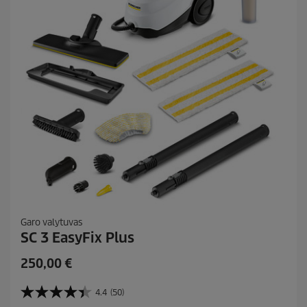
e
4
4
Garo valytuvas
SC 3 EasyFix Plus
C
250,00 €
u
r
4.4
(50)
4