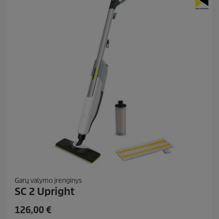
k
a
i
t
ų
:
8
0
Garų valymo įrenginys
SC 2 Upright
C
126,00 €