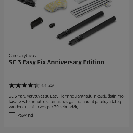
Garo valytuvas
SC 3 Easy Fix Anniversary Edition
4.4
(25)
4
.
SC 3 garų valytuvas su EasyFix grindų antgaliu ir kalkių šalinimo
4
kasete valo nenutrūkstamai, nes galima nuolat papildyti talpą
i
vandeniu. Įkaista vos per 30 sekundžių.
š
5
Palyginti
ž
v
.