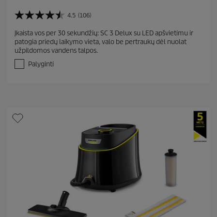
4.5
(106)
4
.
Įkaista vos per 30 sekundžių: SC 3 Delux su LED apšvietimu ir
5
patogia priedų laikymo vieta, valo be pertraukų dėl nuolat
i
užpildomos vandens talpos.
š
5
Palyginti
ž
v
.
A
t
a
s
k
a
i
t
ų
:
1
0
6