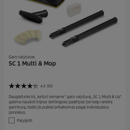
Garo valytuvas
SC 1 Multi & Mop
4.3
(50)
4
.
Daugiafunkcinį „keturi viename“ garo valytuvą „SC 1 Multi & Up“
3
galima naudoti trijose skirtingose padėtyse bei kaip rankinį
i
garintuvą, todėl jis puikiai pritaikomas pagal individualius
š
poreikius.
5
ž
Palyginti
v