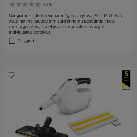
0.0
(0)
0
.
Daugiafunkcį „keturi viename“ garų valytuvą „SC 1 Multi & Up
0
Plus“ galima naudoti trimis skirtingomis padėtimis ir kaip
i
rankinį garintuvą, todėl jis puikiai pritaikomas pagal
š
individualius poreikius.
5
ž
Palyginti
v
.