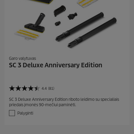
Garo valytuvas
SC 3 Deluxe Anniversary Edition
4.4
(81)
4
.
SC 3 Deluxe Anniversary Edition riboto leidimo su specialiais
4
priedais įmonės 90-mečiui paminėti.
i
š
Palyginti
5
ž
v
.