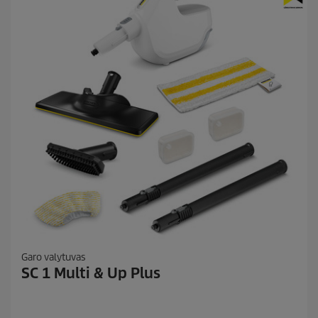
c
:
4
e
Garo valytuvas
SC 1 Multi & Up Plus