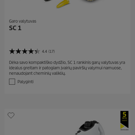
Garo valytuvas
SC 1
4.4
(17)
4
.
Dėka savo kompaktiško dydžio, SC 1 rankinis garų valytuvas yra
4
idealus greitam ir patogiam įvairių paviršių valymui namuose,
i
nenaudojant cheminių valiklių.
š
5
Palyginti
ž
v
.
A
t
a
s
k
a