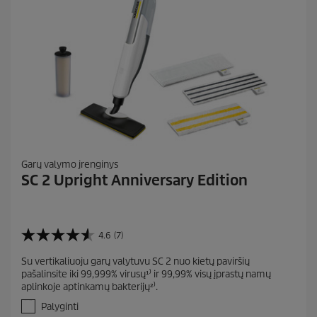
Garų valymo įrenginys
SC 2 Upright Anniversary Edition
4.6
(7)
4
.
Su vertikaliuoju garų valytuvu SC 2 nuo kietų paviršių
6
pašalinsite iki 99,999% virusų¹⁾ ir 99,99% visų įprastų namų
i
aplinkoje aptinkamų bakterijų²⁾.
š
5
Palyginti