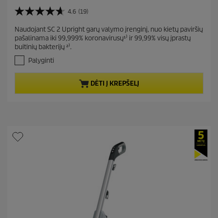
u
r
4.6
(19)
4
r
.
Naudojant SC 2 Upright garų valymo įrenginį, nuo kietų paviršių
e
6
pašalinama iki 99,999% koronavirusų¹⁾ ir 99,99% visų įprastų
i
n
buitinių bakterijų ²⁾.
š
t
5
Palyginti
p
ž
r
v
DĖTI Į KREPŠELĮ
.
o
A
d
t
u
a
c
s
t
k
a
p
i
r
t
i
ų
c
:
1
e
9