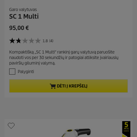
Garo valytuvas
SC 1 Multi
C
95,00 €
u
r
1.8
(4)
1
r
.
Kompaktišką „SC 1 Multi“ rankinį garų valytuvą paruošite
e
8
naudoti vos per 30 sekundžių ir patogiai atliksite įvairiausių
i
n
paviršių giluminį valymą.
š
t
5
Palyginti
p
ž
r
v
DĖTI Į KREPŠELĮ
.
o
A
d
t
u
a
c
s
t
k
a
p
i
r
t
i
ų