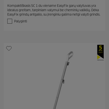
.
Kompaktiškasis SC 1 du viename EasyFix garų valytuvas yra
3
idealus greitam, tarpiniam valymui be cheminių valiklių. Dėka
i
EasyFix grindų antgalio, su įrenginiu galima netgi valyti grindis.
š
5
Palyginti
ž
v
.
A
t
a
s
k
a
i
t
ų
:
9
6