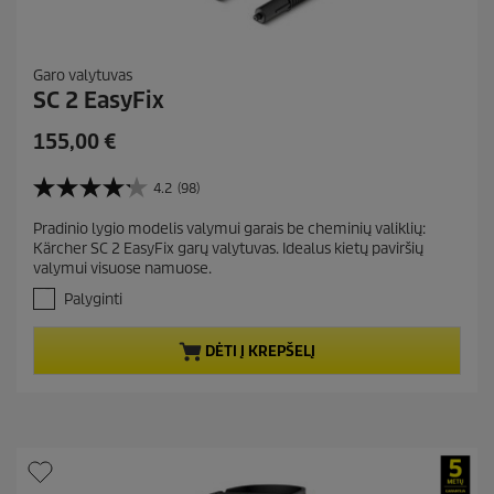
Garo valytuvas
SC 2 EasyFix
C
155,00 €
u
r
4.2
(98)
4
r
.
Pradinio lygio modelis valymui garais be cheminių valiklių:
e
2
Kärcher SC 2 EasyFix garų valytuvas. Idealus kietų paviršių
i
n
valymui visuose namuose.
š
t
5
Palyginti
p
ž
r
v
DĖTI Į KREPŠELĮ
.
o
A
d
t
u
a
c
s
t
k
a
p