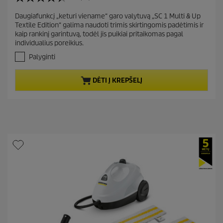
4
r
.
Daugiafunkcį „keturi viename“ garo valytuvą „SC 1 Multi & Up
e
5
Textile Edition“ galima naudoti trimis skirtingomis padėtimis ir
i
n
kaip rankinį garintuvą, todėl jis puikiai pritaikomas pagal
š
t
individualius poreikius.
5
p
ž
Palyginti
r
v
.
o
DĖTI Į KREPŠELĮ
A
d
t
u
a
c
s
t
k
a
p
i
r
t
i
ų
c
:
5
e
3