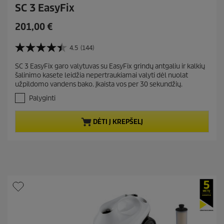
SC 3 EasyFix
C
201,00 €
u
r
4.5
(144)
4
r
.
SC 3 EasyFix garo valytuvas su EasyFix grindų antgaliu ir kalkių
e
5
šalinimo kasete leidžia nepertraukiamai valyti dėl nuolat
i
n
užpildomo vandens bako. Įkaista vos per 30 sekundžių.
š
t
5
Palyginti
p
ž
r
v
DĖTI Į KREPŠELĮ
.
o
A
d
t
u
a
c
s
t
k
a
p
i
r
t
i
ų
c
:
1