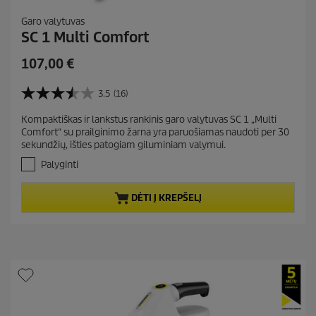
Garo valytuvas
SC 1 Multi Comfort
C
107,00 €
u
r
3.5
(16)
3
r
.
Kompaktiškas ir lankstus rankinis garo valytuvas SC 1 „Multi
e
5
Comfort“ su prailginimo žarna yra paruošiamas naudoti per 30
i
n
sekundžių, išties patogiam giluminiam valymui.
š
t
5
Palyginti
p
ž
r
v
DĖTI Į KREPŠELĮ
.
o
A
d
t
u
a
c
s
t
k
a
p
i
r
t
i
ų