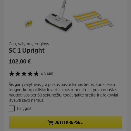
Garų valymo įrenginys
SC 1 Upright
C
102,00 €
u
r
4.8
(48)
4
r
.
Šis garų valytuvas yra puikus pasirinkimas tiems, kurie ieško
e
8
lengvo, kompaktiško ir vertikalaus modelio. Jis yra paruoštas
i
n
naudoti vos per 30 sekundžių, todėl galite greitai ir efektyviai
š
t
išvalyti savo namus.
5
p
ž
Palyginti
r
v
.
o
DĖTI Į KREPŠELĮ
A
d
t