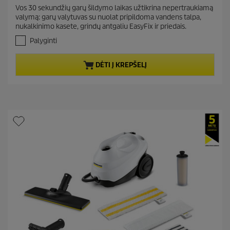
r
.
Vos 30 sekundžių garų šildymo laikas užtikrina nepertraukiamą
e
4
valymą: garų valytuvas su nuolat pripildoma vandens talpa,
i
n
nukalkinimo kasete, grindų antgaliu EasyFix ir priedais.
š
t
5
Palyginti
p
ž
r
v
DĖTI Į KREPŠELĮ
.
o
A
d
t
u
a
c
s
t
k
a
p
i
r
t
i
ų
c
:
5
e
0