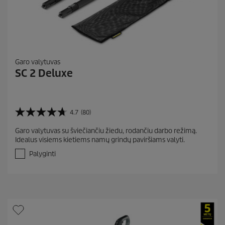
Garo valytuvas
SC 2 Deluxe
4.7
(80)
4
.
Garo valytuvas su šviečiančiu žiedu, rodančiu darbo režimą.
7
Idealus visiems kietiems namų grindų paviršiams valyti.
i
š
Palyginti
5
ž
v
.
A
t
a
s