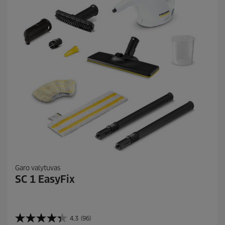
i
t
ų
:
1
7
Garo valytuvas
SC 1 EasyFix
4.3
(96)
4