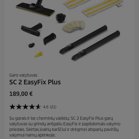
Garo valytuvas
SC 2 EasyFix Plus
C
189,00 €
u
r
4.6
(21)
4
r
.
Su garais ir be cheminių valiklių: SC 2 EasyFix Plus garų
e
6
valytuvas su grindų antgaliu EasyFix ir papildomais valymo
i
n
priedais. Skirtas įvairių karščiui ir drėgmei atsparių paviršių
š
t
valymui namų aplinkoje.
5