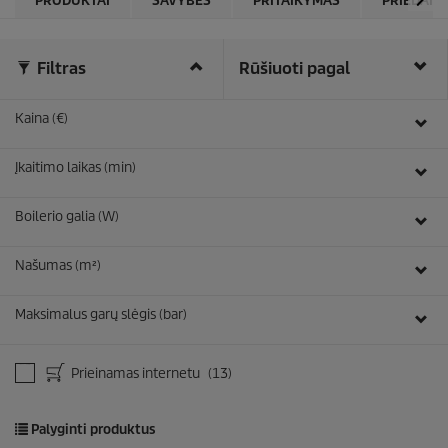
PRODUKTAI
SAVYBĖS
PRITAIKYMAS
PRIEDAI
Filtras
Rūšiuoti pagal
Kaina (€)
Įkaitimo laikas (min)
Boilerio galia (W)
Našumas (m²)
Maksimalus garų slėgis (bar)
Prieinamas internetu
(13)
Palyginti produktus