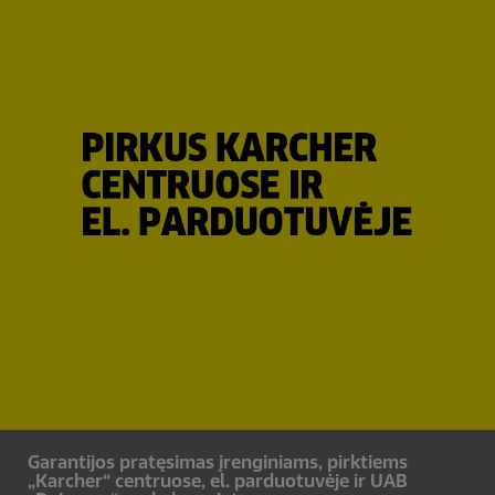
Garantijos pratęsimas įrenginiams, pirktiems
„Karcher“ centruose, el. parduotuvėje ir UAB