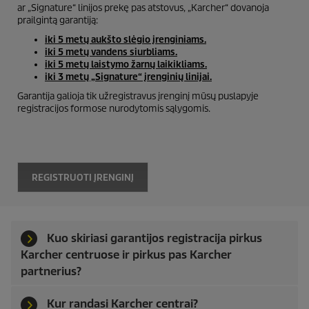
ar „Signature“ linijos prekę pas atstovus, „Karcher“ dovanoja
prailgintą garantiją:
iki 5 metų aukšto slėgio įrenginiams.
iki 5 metų vandens siurbliams.
iki 5 metų laistymo žarnų laikikliams.
iki 3 metų „Signature“ įrenginių linijai.
Garantija galioja tik užregistravus įrenginį mūsų puslapyje
registracijos formose nurodytomis sąlygomis.
REGISTRUOTI ĮRENGINĮ
Kuo skiriasi garantijos registracija pirkus
Karcher centruose ir pirkus pas Karcher
partnerius?
Kur randasi Karcher centrai?