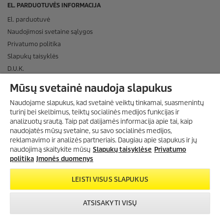
EL. PARDUOTUVĖS INFORMACIJA
El. parduotuvė
Naudojimosi svetaine sąlygos
Privatumo politika
Slapukų taisyklės
D.U.K.
APMOKĖJIMO BŪDAI
Mūsų svetainė naudoja slapukus
PRISTATYMAS
Naudojame slapukus, kad svetainė veiktų tinkamai, suasmenintų
turinį bei skelbimus, teiktų socialinės medijos funkcijas ir
SOCIALINĖ MEDIJA
analizuotų srautą. Taip pat dalijamės informacija apie tai, kaip
naudojatės mūsų svetaine, su savo socialinės medijos,
ĮMONĖS DUOMENYS
PRENUMERUOKITE
reklamavimo ir analizės partneriais. Daugiau apie slapukus ir jų
NAUJIENLAIŠKĮ
naudojimą skaitykite mūsų
Slapukų taisyklėse
Privatumo
INFORMACIJA
Gaukite 15 % nuolaidos kodą!
politika
Įmonės duomenys
CO₂-NEUTRALUS TINKLALAPIS
LEISTI VISUS SLAPUKUS
UAB „KARCHER" SUTEIKTAS TOP ĮMONĖS ĮVERTINIMAS
DAUGIAU INFORMACIJOS
ATSISAKYTI VISŲ