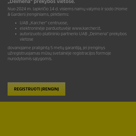
„Deimena“ prekybos vietose.
Nuo 2024 m. lapkričio 14 d. visiems namų valymo ir sodo (Home
& Garden) įrenginiams, pirktiems:
UAB „Karcher“ centruose,
elektroninėje parduotuvėje www.karcher.lt,
autorizuoto platininio partnerio UAB „Deimena“ prekybos
vietose
dovanojame prailgintą 5 metų garantiją, jei įrenginys
užregistruojamas mūsų svetainėje registracijos formoje
nurodytomis sąlygomis.
REGISTRUOTI ĮRENGINĮ