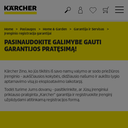
Krepšelis
Mėgstamiausių sąrašas
Home
Paslaugos
Home & Garden
Garantija ir Servisas
Įrenginio registracija garantijai
PASINAUDOKITE GALIMYBE GAUTI
GARANTIJOS PRATĘSIMĄ!
Kärcher žino, ko jūs tikitės iš savo namų valymo ar sodo priežiūros
įrenginio - aukščiausios kokybės, didžiausio našumo ir aukšto lygio
aptarnavimo visą jo eksploatavimo laikotarpį.
Todėl turime Jums dovanų - pasitikrinkite, ar Jūsų įrenginiui
priklauso prailginta „Karcher" garantija ir registruokite įrenginį
užpildydami atitinkamą registracijos formą.