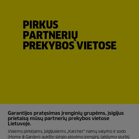
Garantijos pratęsimas įrenginių grupėms, įsigijus
prietaisą mūsų partnerių prekybos vietose
Lietuvoje.
Visiems pirkėjams, įsigijusiems „Karcher“ namų valymo ir sodo
(Home & Garden) aukšto slėgio plovimo įrenginį, laistymo siurblį