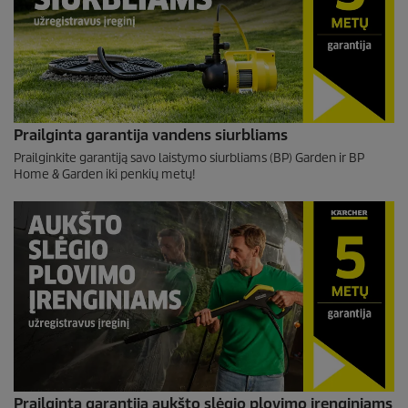
Prailginta garantija vandens siurbliams
Prailginkite garantiją savo laistymo siurbliams (BP) Garden ir BP
Home & Garden iki penkių metų!
Prailginta garantija aukšto slėgio plovimo įrenginiams