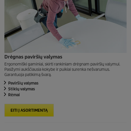
Drėgnas paviršių valymas
Ergonomiški gaminiai, skirti rankiniam drėgnam paviršių valymui.
Pasižymi aukščiausia kokybe ir puikiai surenka nešvarumus.
Garantuoja patikimą švarą.
Paviršių valymas
Stiklų valymas
Rėmai
EITI Į ASORTIMENTĄ