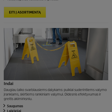
EITI Į ASORTIMENTĄ
Indai
Daugiau laiko svarbiausiems dalykams: puikiai suderintiems valymo
įrankiams, skirtiems rankiniam valymui. Didesnis efektyvumas ir
greitis akimirksniu.
Saugumas
Laikikliai