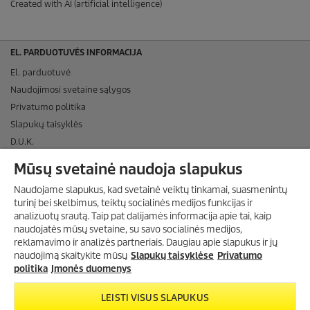
Created with AI (artificial intelligence)
EL. PARDUOTUVĖS INFORMACIJA
El. parduotuvė
Naudojimosi svetaine sąlygos
Privatumo politika
Slapukų taisyklės
D.U.K.
APMOKĖJIMO BŪDAI
Mūsų svetainė naudoja slapukus
PRISTATYMAS
Naudojame slapukus, kad svetainė veiktų tinkamai, suasmenintų
turinį bei skelbimus, teiktų socialinės medijos funkcijas ir
SOCIALINĖ MEDIJA
analizuotų srautą. Taip pat dalijamės informacija apie tai, kaip
naudojatės mūsų svetaine, su savo socialinės medijos,
ĮMONĖS DUOMENYS
reklamavimo ir analizės partneriais. Daugiau apie slapukus ir jų
naudojimą skaitykite mūsų
Slapukų taisyklėse
Privatumo
INFORMACIJA
politika
Įmonės duomenys
CO₂-NEUTRALUS TINKLALAPIS
LEISTI VISUS SLAPUKUS
UAB „KARCHER" SUTEIKTAS TOP ĮMONĖS ĮVERTINIMAS