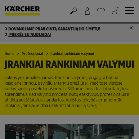
DOVANOJAME PRAILGINTĄ GARANTIJĄ IKI 5 METŲ!
Krepšelis
Mėgstamiausių sąrašas
PREKĖS SU NUOLAIDA!
Home
Professional
Įrankiai rankiniam valymui
ĮRANKIAI RANKINIAM VALYMUI
Taktas yra nepakeičiamas. Rankinė valymo įranga yra būtina
kasdienei grindų, paviršių ar langų priežiūrai. Ypač tose vietose,
kurias sunku pasiekti mašinomis. Siūlome individualiai pritaikytus
sprendimus, kad valymo procesai būtų efektyvūs, profesionalūs ir
atitiktų aukščiausius standartus. Aukštos kokybės ergonomiški
rankiniai įrankiai leidžia užtikrinti absoliučią švarą.