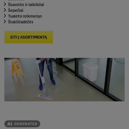
Šluostės ir laikikliai
Šepečiai
Tualeto reikmenys
Šiukšliadėžės
EITI Į ASORTIMENTĄ