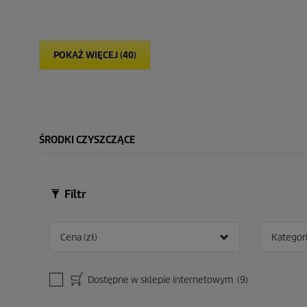
w
n
i
i
a
a
a
z
z
d
d
POKAŻ WIĘCEJ (40)
e
e
k
k
.
.
ŚRODKI CZYSZCZĄCE
Filtr
Cena (zł)
Kategor
Dostępne w sklepie internetowym
(9)