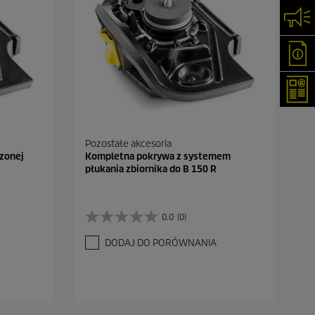
Skon
Oka
New
Pozostałe akcesoria
czonej
Kompletna pokrywa z systemem
płukania zbiornika do B 150 R
0.0
(0)
0
.
DODAJ DO PORÓWNANIA
0
n
a
5
g
w