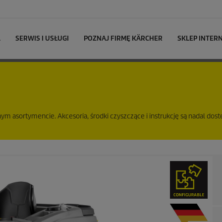
L
SERWIS I USŁUGI
POZNAJ FIRMĘ KÄRCHER
SKLEP INTE
m asortymencie. Akcesoria, środki czyszczące i instrukcję są nadal dost