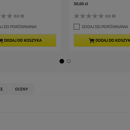
A
50,00 zł
k
t
0.0
(0)
0.0
(0)
0
u
.
a
AJ DO PORÓWNANIA
DODAJ DO PORÓWNANIA
0
l
n
n
a
a
DODAJ DO KOSZYKA
DODAJ DO KOSZY
5
c
g
e
w
n
i
a
a
z
d
e
k
CE
OCENY
.