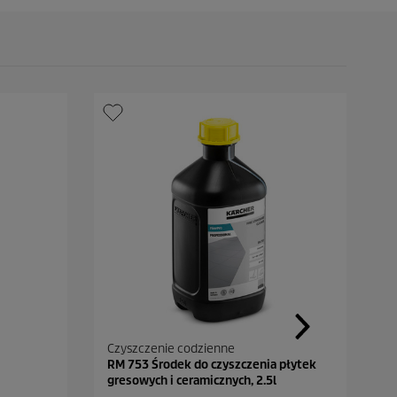
Czyszczenie codzienne
C
RM 753 Środek do czyszczenia płytek
R
gresowych i ceramicznych, 2.5l
p