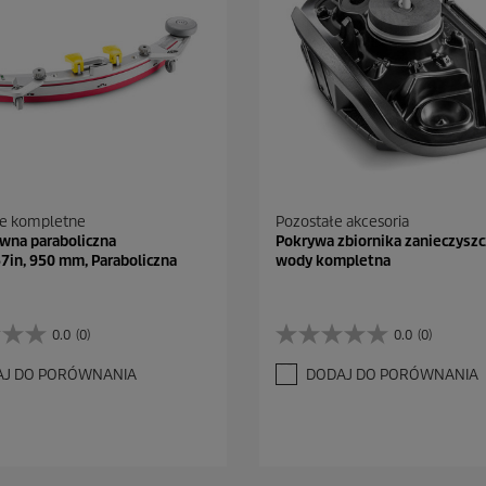
ce kompletne
Pozostałe akcesoria
wna paraboliczna
Pokrywa zbiornika zanieczysz
in, 950 mm, Paraboliczna
wody kompletna
0.0
(0)
0.0
(0)
0
.
AJ DO PORÓWNANIA
DODAJ DO PORÓWNANIA
0
n
a
5
g
w