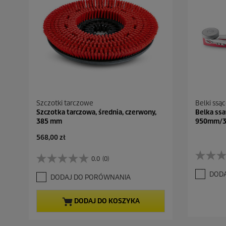
Szczotki tarczowe
Belki ssą
Szczotka tarczowa, średnia, czerwony,
Belka ssa
385 mm
950mm/37
A
568,00 zł
k
t
0.0
(0)
0
0
u
.
.
a
DOD
DODAJ DO PORÓWNANIA
0
0
l
n
n
n
a
a
a
DODAJ DO KOSZYKA
5
5
c
g
g
e
w