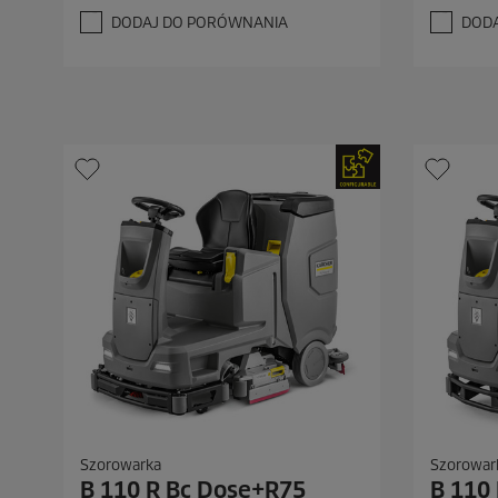
d
d
DODAJ DO PORÓWNANIA
DOD
e
e
k
k
.
.
Szorowarka
Szorowar
B 110 R Bc Dose+R75
B 110