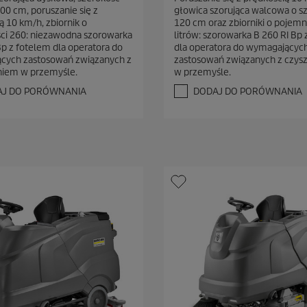
0
00 cm, poruszanie się z
głowica szorująca walcowa o s
n
ą 10 km/h, zbiornik o
120 cm oraz zbiorniki o pojemn
a
ci 260: niezawodna szorowarka
litrów: szorowarka B 260 RI Bp
5
Bp z fotelem dla operatora do
dla operatora do wymagającyc
g
cych zastosowań związanych z
zastosowań związanych z czys
w
niem w przemyśle.
w przemyśle.
i
a
AJ DO PORÓWNANIA
DODAJ DO PORÓWNANIA
z
d
e
k
.