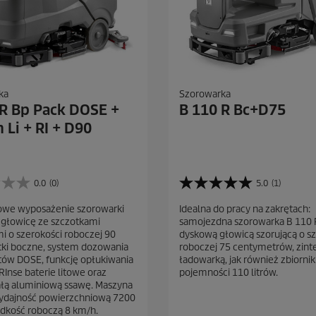
ka
Szorowarka
 R Bp Pack DOSE +
B 110 R Bc+D75
 Li + RI + D90
0.0
(0)
5.0
(1)
5
.
owe wyposażenie szorowarki
Idealna do pracy na zakrętach:
0
głowicę ze szczotkami
samojezdna szorowarka B 110 R
n
 o szerokości roboczej 90
dyskową głowicą szorującą o s
a
ki boczne, system dozowania
roboczej 75 centymetrów, zin
5
ów DOSE, funkcję opłukiwania
ładowarką, jak również zbiorni
g
RInse baterie litowe oraz
pojemności 110 litrów.
w
łą aluminiową ssawę. Maszyna
i
wydajność powierzchniową 7200
a
ędkość roboczą 8 km/h.
z