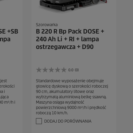
Szorowarka
SE +SB
B 220 R Bp Pack DOSE +
ampa
240 Ah Li + RI + lampa
ostrzegawcza + D90
0.0
(0)
0
.
jest
Standardowe wyposażenie obejmuje
0
erokości
głowicę dyskową o szerokości roboczej
n
a i
90 cm, akumulatory litowe oraz
a
ująca
wytrzymałą aluminiową belkę ssawną.
5
0 m²/h i
Maszyna osiąga wydajność
g
powierzchniową 9000 m²/h i prędkość
w
roboczą 10 km/h.
i
a
DODAJ DO PORÓWNANIA
z
d