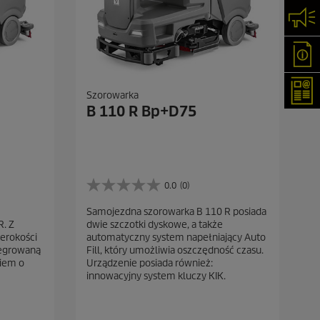
Skon
Oka
New
Szorowarka
B 110 R Bp+D75
0.0
(0)
0
.
Samojezdna szorowarka B 110 R posiada
0
. Z
dwie szczotki dyskowe, a także
n
zerokości
automatyczny system napełniający Auto
a
tegrowaną
Fill, który umożliwia oszczędność czasu.
5
kiem o
Urządzenie posiada również:
g
innowacyjny system kluczy KIK.
w
i
a
z