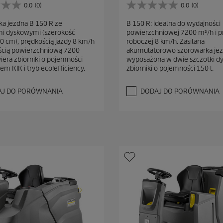
0.0
(0)
0.0
(0)
0
.
a jezdna B 150 R ze
B 150 R: idealna do wydajności
0
mi dyskowymi (szerokość
powierzchniowej 7200 m²/h i p
n
0 cm), prędkością jazdy 8 km/h
roboczej 8 km/h. Zasilana
a
ścią powierzchniową 7200
akumulatorowo szorowarka jez
5
iera zbiorniki o pojemności
wyposażona w dwie szczotki d
g
tem KIK i tryb eco!efficiency.
zbiorniki o pojemności 150 l.
w
i
a
AJ DO PORÓWNANIA
DODAJ DO PORÓWNANIA
z
d
e
k
.