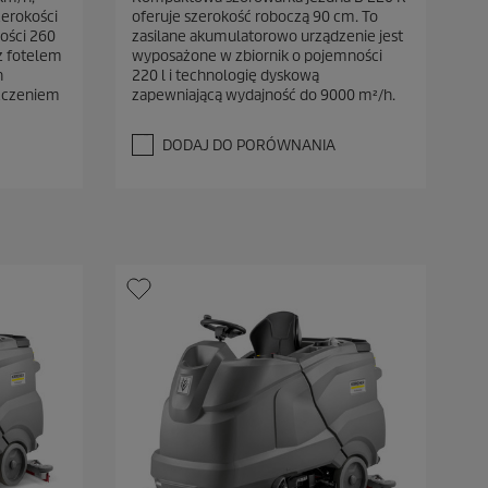
0
zerokości
oferuje szerokość roboczą 90 cm. To
n
ości 260
zasilane akumulatorowo urządzenie jest
a
 z fotelem
wyposażone w zbiornik o pojemności
5
h
220 l i technologię dyskową
g
zczeniem
zapewniającą wydajność do 9000 m²/h.
w
i
a
DODAJ DO PORÓWNANIA
z
d
e
k
.