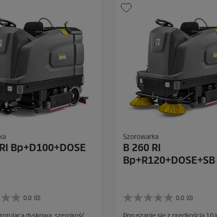
ka
Szorowarka
 RI Bp+D100+DOSE
B 260 RI
Bp+R120+DOSE+SB
0.0
(0)
0.0
(0)
0
.
zorująca dyskowa, szerokość
Poruszanie się z prędkością 10