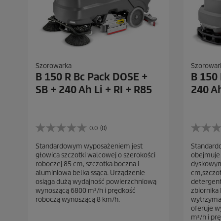
Szorowarka
Szorowar
B 150 R Bc Pack DOSE +
B 150
SB + 240 Ah Li + RI + R85
240 Ah
0.0
(0)
0
0
.
.
Standardowym wyposażeniem jest
Standard
0
0
głowica szczotki walcowej o szerokości
obejmuje 
n
n
roboczej 85 cm, szczotka boczna i
dyskowymi
a
a
aluminiowa belka ssąca. Urządzenie
cm,szczot
5
5
osiąga dużą wydajność powierzchniową
detergent
g
g
wynoszącą 6800 m²/h i prędkość
zbiornika 
w
w
roboczą wynoszącą 8 km/h.
wytrzyma
i
i
oferuje 
a
a
m²/h i pr
z
z