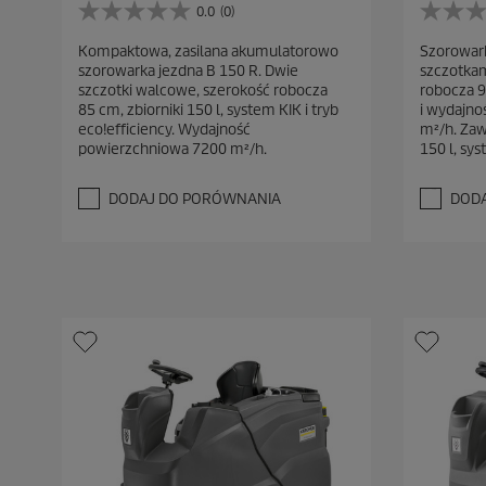
0.0
(0)
0
0
.
.
Kompaktowa, zasilana akumulatorowo
Szorowark
0
0
szorowarka jezdna B 150 R. Dwie
szczotka
n
n
szczotki walcowe, szerokość robocza
robocza 9
a
a
85 cm, zbiorniki 150 l, system KIK i tryb
i wydajno
5
5
eco!efficiency. Wydajność
m²/h. Zaw
g
g
powierzchniowa 7200 m²/h.
150 l, sys
w
w
i
i
a
a
DODAJ DO PORÓWNANIA
DOD
z
z
d
d
e
e
k
k
.
.