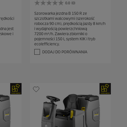
0.0
(0)
0
.
Szorowarka jezdna B 150 R ze
0
rędkości
szczotkami walcowymi (szerokość
n
robocza 90 cm), prędkością jazdy 8 km/h
a
dna jest
i wydajnością powierzchniową
5
yskowe i
7200 m²/h. Zawiera zbiorniki o
g
pojemności 150 l, system KIK i tryb
w
eco!efficiency.
i
a
DODAJ DO PORÓWNANIA
z
d
e
k
.