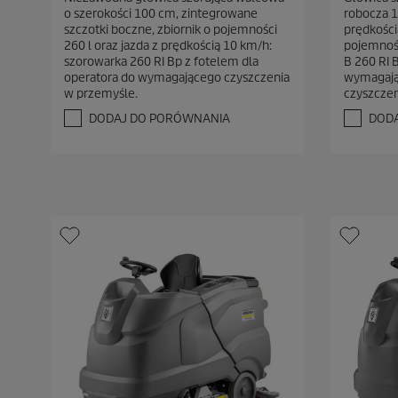
0
0
o szerokości 100 cm, zintegrowane
robocza 1
n
n
szczotki boczne, zbiornik o pojemności
prędkości
a
a
260 l oraz jazda z prędkością 10 km/h:
pojemnoś
5
5
szorowarka 260 RI Bp z fotelem dla
B 260 RI 
g
g
operatora do wymagającego czyszczenia
wymagają
w
w
w przemyśle.
czyszcze
i
i
a
a
DODAJ DO PORÓWNANIA
DOD
z
z
d
d
e
e
k
k
.
.