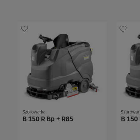
e
e
k
k
.
.
Szorowarka
Szorowar
B 150 R Bp + R85
B 150