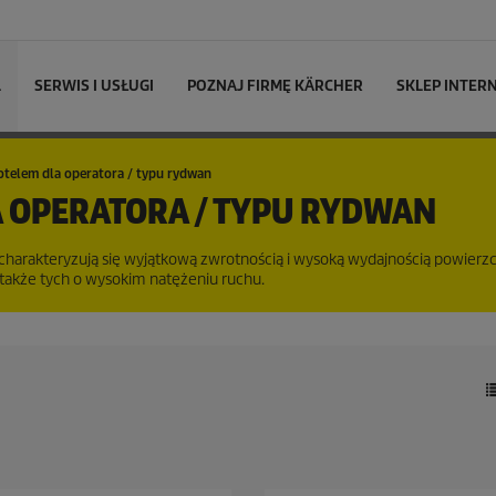
L
SERWIS I USŁUGI
POZNAJ FIRMĘ KÄRCHER
SKLEP INTE
otelem dla operatora / typu rydwan
A OPERATORA / TYPU RYDWAN
charakteryzują się wyjątkową zwrotnością i wysoką wydajnością powierz
także tych o wysokim natężeniu ruchu.