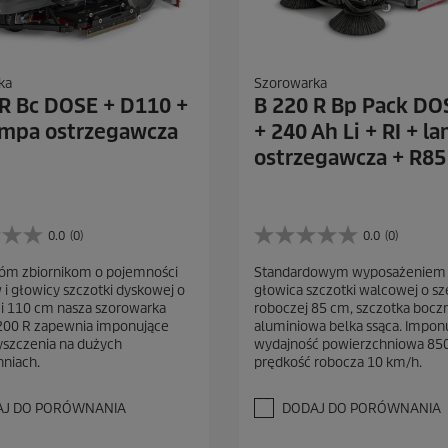
ka
Szorowarka
 R Bc DOSE + D110 +
B 220 R Bp Pack DO
lampa ostrzegawcza
+ 240 Ah Li + RI + l
ostrzegawcza + R85
0.0
(0)
0.0
(0)
0
.
wóm zbiornikom o pojemności
Standardowym wyposażeniem 
0
w i głowicy szczotki dyskowej o
głowica szczotki walcowej o sz
n
i 110 cm nasza szorowarka
roboczej 85 cm, szczotka boczn
a
200 R zapewnia imponujące
aluminiowa belka ssąca. Impon
5
yszczenia na dużych
wydajność powierzchniowa 850
g
niach.
prędkość robocza 10 km/h.
w
i
a
AJ DO PORÓWNANIA
DODAJ DO PORÓWNANIA
z
d