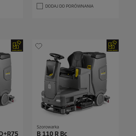
d
DODAJ DO PORÓWNANIA
e
k
.
Szorowarka
SD+R75
B 110 R Bc