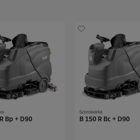
e
k
.
ka
Szorowarka
 R Bp + D90
B 150 R Bc + D90