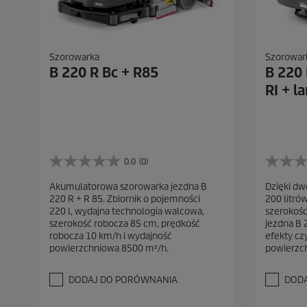
Szorowarka
Szorowar
B 220 R Bc + R85
B 220
RI + 
0.0
(0)
0
0
.
.
Akumulatorowa szorowarka jezdna B
Dzięki d
0
0
220 R + R 85. Zbiornik o pojemności
200 litró
n
n
220 l, wydajna technologia walcowa,
szerokośc
a
a
szerokość robocza 85 cm, prędkość
jezdna B 
5
5
robocza 10 km/h i wydajność
efekty cz
g
g
powierzchniowa 8500 m²/h.
powierzch
w
w
i
i
a
a
DODAJ DO PORÓWNANIA
DOD
z
z
d
d