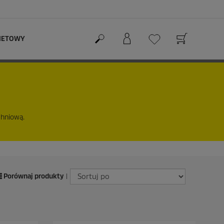
RNETOWY
chniową.
Porównaj produkty
|