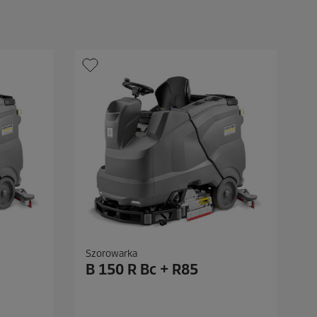
e
k
.
Szorowarka
B 150 R Bc + R85