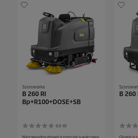
Szorowarka
Szorowar
B 260 RI
B 260
Bp+R100+DOSE+SB
0.0
(0)
0
0
.
.
Niezawodna głowica szorująca walcowa
Głowica s