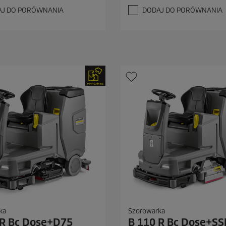
d
AJ DO PORÓWNANIA
DODAJ DO PORÓWNANIA
e
k
.
1
R
e
c
e
n
z
j
a
ka
Szorowarka
 R Bc Dose+D75
B 110 R Bc Dose+S