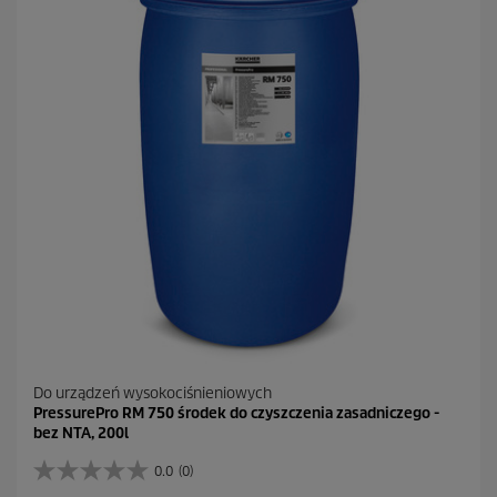
d
e
k
.
1
R
e
c
e
n
z
j
a
Do urządzeń wysokociśnieniowych
PressurePro RM 750 środek do czyszczenia zasadniczego -
bez NTA, 200l
0.0
(0)
0