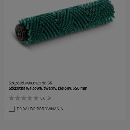
1
R
e
c
e
n
z
j
a
Szczotki walcowe do BR
Szczotka walcowa, twardy, zielony, 350 mm
0.0
(0)
0
.
DODAJ DO PORÓWNANIA
0
n
a
5