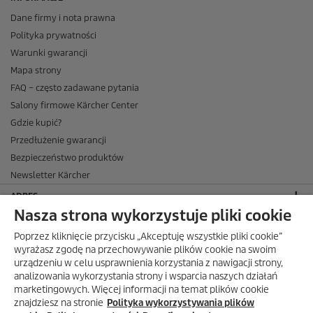
Dane firmy i nota prawna
Polityka prywatności
Warunki gwarancji
Mapa strony
FAQ – często zadawane pytania
Salony firmowe Kärcher Center
Gdzie kupić?
Przedłużenie gwarancji
Bezpieczeństwo produktów
Newsletter Kärcher
ADRES
Nasza strona wykorzystuje pliki cookie
BIURO OBSŁUGI KLIENTA
Poprzez kliknięcie przycisku „Akceptuję wszystkie pliki cookie”
OPINIE O EKÄRCHER
wyrażasz zgodę na przechowywanie plików cookie na swoim
urządzeniu w celu usprawnienia korzystania z nawigacji strony,
DOSTAWA W EKÄRCHER
analizowania wykorzystania strony i wsparcia naszych działań
marketingowych. Więcej informacji na temat plików cookie
METODY PŁATNOŚCI DOSTĘPNE W EKÄRCHER
znajdziesz na stronie
Polityka wykorzystywania plików