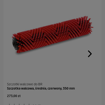
Szczotki walcowe do BR
Szczotka walcowa, średnia, czerwony, 350 mm
A
273,00 zł
k
t