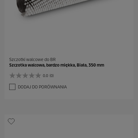
Szczotki walcowe do BR
Szczotka walcowa, bardzo miękka, Biała, 350 mm
0.0
(0)
0
.
DODAJ DO PORÓWNANIA
0
n
a
5
g
w
i
a
z