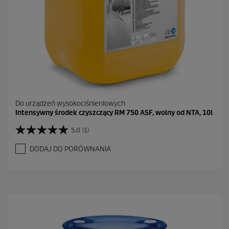
Do urządzeń wysokociśnieniowych
Intensywny środek czyszczący RM 750 ASF, wolny od NTA, 10l
5.0
(1)
5
.
DODAJ DO PORÓWNANIA
0
n
a
5
g
w
i
a
z