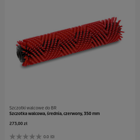
d
e
k
.
Szczotki walcowe do BR
Szczotka walcowa, średnia, czerwony, 350 mm
A
273,00 zł
k
t
0.0
(0)
0