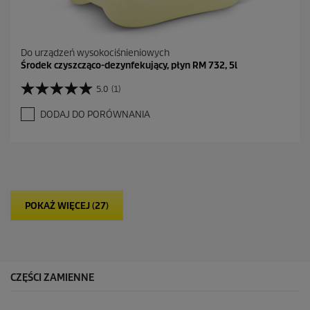
Do urządzeń wysokociśnieniowych
Środek czyszcząco-dezynfekujący, płyn RM 732, 5l
5.0
(1)
5
.
DODAJ DO PORÓWNANIA
0
n
a
5
g
w
i
POKAŻ WIĘCEJ (27)
a
z
d
e
k
.
CZĘŚCI ZAMIENNE
1
R
e