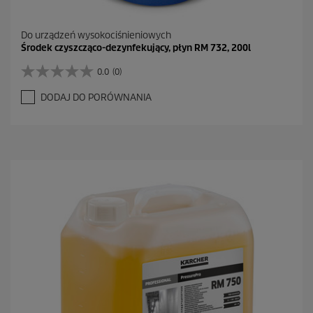
Do urządzeń wysokociśnieniowych
Środek czyszcząco-dezynfekujący, płyn RM 732, 200l
0.0
(0)
0
.
DODAJ DO PORÓWNANIA
0
n
a
5
g
w
i
a
z
d
e
k
.