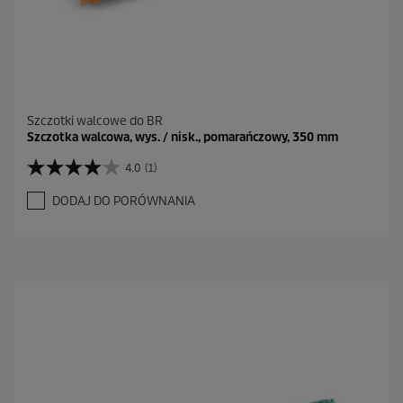
Szczotki walcowe do BR
Szczotka walcowa, wys. / nisk., pomarańczowy, 350 mm
4.0
(1)
4
.
DODAJ DO PORÓWNANIA
0
n
a
5
g
w
i
a
z
d
e
k
.