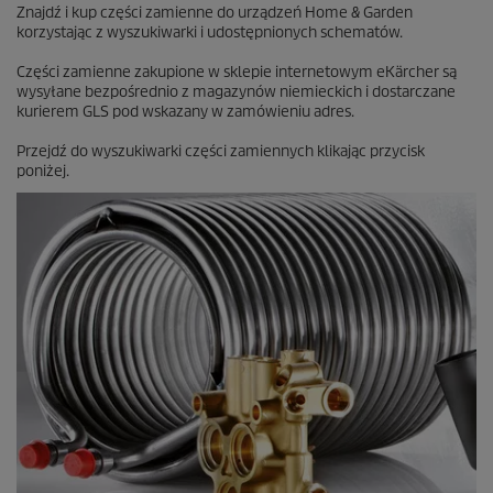
Znajdź i kup części zamienne do urządzeń Home & Garden
c
korzystając z wyszukiwarki i udostępnionych schematów.
e
n
Części zamienne zakupione w sklepie internetowym eKärcher są
z
wysyłane bezpośrednio z magazynów niemieckich i dostarczane
j
kurierem GLS pod wskazany w zamówieniu adres.
a
Przejdź do wyszukiwarki części zamiennych klikając przycisk
poniżej.