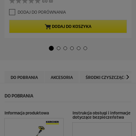
0.0
(0)
0
u
.
a
DODAJ DO PORÓWNANIA
0
l
n
n
a
a
DODAJ DO KOSZYKA
5
c
g
e
w
n
i
a
a
z
d
e
k
DO POBRANIA
AKCESORIA
ŚRODKI CZYSZCZĄCE
.
DO POBRANIA
Informacja produktowa
Instrukcja obsługi i informacje
dotyczące bezpieczeństwa