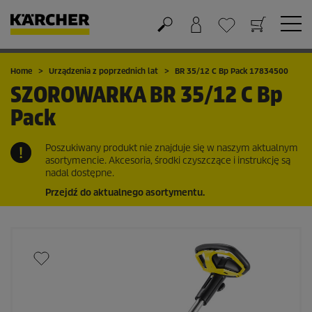
Koszyk
Lista życzeń
Home
Urządzenia z poprzednich lat
BR 35/12 C Bp Pack 17834500
SZOROWARKA
BR 35/12 C Bp
Pack
Poszukiwany produkt nie znajduje się w naszym aktualnym
asortymencie. Akcesoria, środki czyszczące i instrukcję są
nadal dostępne.
Przejdź do aktualnego asortymentu.