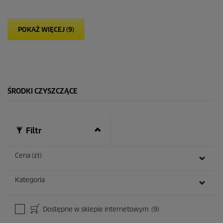
g
w
i
POKAŻ WIĘCEJ (9)
a
z
d
e
k
.
ŚRODKI CZYSZCZĄCE
Filtr
Cena (zł)
Kategoria
Dostępne w sklepie internetowym
(9)