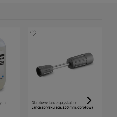
wych
Obrotowe lance spryskujące
A
Lanca spryskująca, 250 mm, obrotowa
A