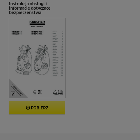
z
Instrukcja obsługi i
informacje dotyczące
j
bezpieczeństwa
a
POBIERZ