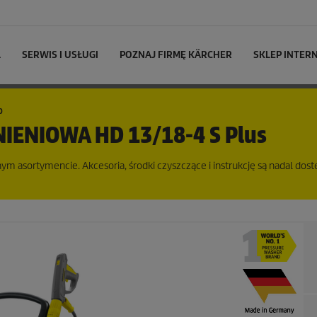
L
SERWIS I USŁUGI
POZNAJ FIRMĘ KÄRCHER
SKLEP INTE
0
NIENIOWA
HD 13/18-4 S Plus
m asortymencie. Akcesoria, środki czyszczące i instrukcję są nadal dost