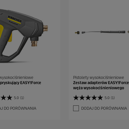
 wysokociśnieniowe
Pistolety wysokociśnieniowe
spryskujący EASY!Force
Zestaw adapterów EASY!Force
węża wysokociśnieniowego
5.0
(1)
5.0
(1)
5
.
AJ DO PORÓWNANIA
DODAJ DO PORÓWNANIA
0
n
a
5