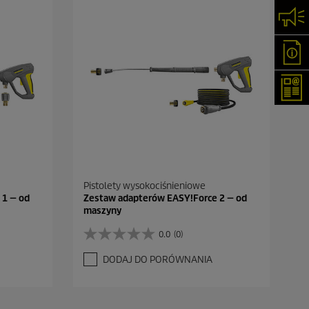
Skon
Oka
New
Pistolety wysokociśnieniowe
 1 — od
Zestaw adapterów EASY!Force 2 — od
maszyny
0.0
(0)
0
.
DODAJ DO PORÓWNANIA
0
n
a
5