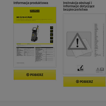
z
Informacja produktowa
Instrukcja obsługi i
informacje dotyczące
j
bezpieczeństwa
i
POBIERZ
POBIERZ