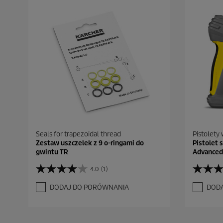
Seals for trapezoidal thread
Pistolety
Zestaw uszczelek z 9 o-ringami do
Pistolet 
gwintu TR
Advanced
4.0
(1)
4
5
.
.
DODAJ DO PORÓWNANIA
DOD
0
0
n
n
a
a
5
5