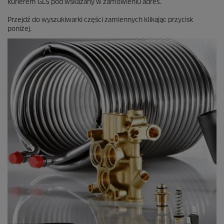
kurierem GLS pod wskazany w zamówieniu adres.
e
n
Przejdź do wyszukiwarki części zamiennych klikając przycisk
z
poniżej.
j
i