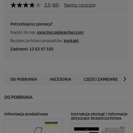
3.9
(86)
Napisz recenzję
Potrzebujesz pomocy?
Napisz do nas:
ekarcher.pl@karcher.com
Bezpieczeństwo produktów:
kontakt
Zadzwoń: 12 63 97 105
DO POBRANIA
AKCESORIA
CZĘŚCI ZAMIENNE
O
DO POBRANIA
Informacja produktowa
Instrukcja obsługi i informacje
dotyczące bezpieczeństwa