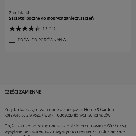
Zamiatarki
Szczotki boczne do mokrych zanieczyszczeń
4.5
(11)
4
.
DODAJ DO PORÓWNANIA
5
n
a
5
g
w
i
a
z
d
CZĘŚCI ZAMIENNE
e
k
.
Znajdź i kup części zamienne do urządzeń Home & Garden
1
korzystając z wyszukiwarki i udostępnionych schematów.
1
R
Części zamienne zakupione w sklepie internetowym eKärcher są
e
wysyłane bezpośrednio z magazynów niemieckich i dostarczane
c