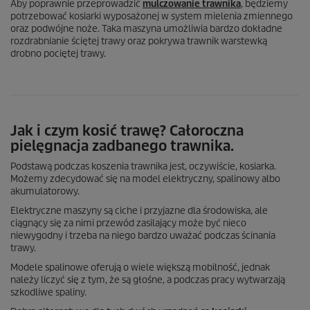
Aby poprawnie przeprowadzić
mulczowanie trawnika
, będziemy
potrzebować kosiarki wyposażonej w system mielenia zmiennego
oraz podwójne noże. Taka maszyna umożliwia bardzo dokładne
rozdrabnianie ściętej trawy oraz pokrywa trawnik warstewką
drobno pociętej trawy.
Jak i czym kosić trawę? Całoroczna
pielęgnacja zadbanego trawnika.
Podstawą podczas koszenia trawnika jest, oczywiście, kosiarka.
Możemy zdecydować się na model elektryczny, spalinowy albo
akumulatorowy.
Elektryczne maszyny są ciche i przyjazne dla środowiska, ale
ciągnący się za nimi przewód zasilający może być nieco
niewygodny i trzeba na niego bardzo uważać podczas ścinania
trawy.
Modele spalinowe oferują o wiele większą mobilność, jednak
należy liczyć się z tym, że są głośne, a podczas pracy wytwarzają
szkodliwe spaliny.