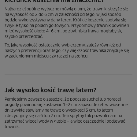
kierunek koszenia ma znaczenie?
Najbardziej ogólne wytyczne mówią o tym, że trawniki strzyże się
na wysokość od 2 do 6 cm w zależności od tego, w jaki sposób
będzie wykorzystywany dany teren. Krótkie koszenie spotyka się
zwykle tylko na polach golfowych. Przydomowy trawnik powinien
mieć wysokość około 4–6 cm, bo zbyt niska trawa mogłaby się
szybko przerzedzać.
To, jaką wysokość ostatecznie wybierzemy, zależy również od
naszych preferencji oraz tego, czy większość trawnika znajduje się
w zacienionym miejscu czy raczej na słońcu.
Jak wysoko kosić trawę latem?
Pamiętajmy zawsze o zasadzie, że podczas suchej lub gorącej
pogody powinno się zostawiać 1–2 cm zapasu. Jeżeli w wiosenne
dni zwykle stawiamy na trawę o wysokości 5 cm, to latem
zdecydujmy się na 6 lub 7 cm. Ten sprytny trik pozwoli nam na
zatrzymać więcej wody w glebie – a więc oszczędniej podlewać
trawnik.