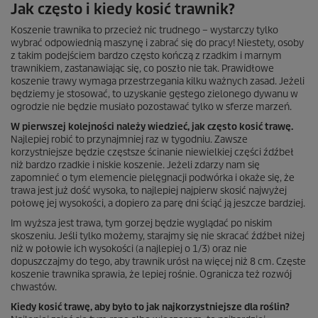
Jak często i kiedy kosić trawnik?
Koszenie trawnika to przecież nic trudnego – wystarczy tylko
wybrać odpowiednią maszynę i zabrać się do pracy! Niestety, osoby
z takim podejściem bardzo często kończą z rzadkim i marnym
trawnikiem, zastanawiając się, co poszło nie tak. Prawidłowe
koszenie trawy wymaga przestrzegania kilku ważnych zasad. Jeżeli
będziemy je stosować, to uzyskanie gęstego zielonego dywanu w
ogrodzie nie będzie musiało pozostawać tylko w sferze marzeń.
W pierwszej kolejności należy wiedzieć, jak często kosić trawę.
Najlepiej robić to przynajmniej raz w tygodniu. Zawsze
korzystniejsze będzie częstsze ścinanie niewielkiej części źdźbeł
niż bardzo rzadkie i niskie koszenie. Jeżeli zdarzy nam się
zapomnieć o tym elemencie pielęgnacji podwórka i okaże się, że
trawa jest już dość wysoka, to najlepiej najpierw skosić najwyżej
połowę jej wysokości, a dopiero za parę dni ściąć ją jeszcze bardziej.
Im wyższa jest trawa, tym gorzej będzie wyglądać po niskim
skoszeniu. Jeśli tylko możemy, starajmy się nie skracać źdźbeł niżej
niż w połowie ich wysokości (a najlepiej o 1/3) oraz nie
dopuszczajmy do tego, aby trawnik urósł na więcej niż 8 cm. Częste
koszenie trawnika sprawia, że lepiej rośnie. Ogranicza też rozwój
chwastów.
Kiedy kosić trawę, aby było to jak najkorzystniejsze dla roślin?