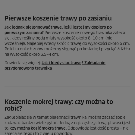
Pierwsze koszenie trawy po zasianiu
Jak jednak pielęgnować trawę, jeśli jesteśmy dopiero po
pierwszym zasianiu?
Pierwsze koszenie nowego trawnika zaleca
się, kiedy rośliny będą miały wysokość około 8–10 cm (nie
wcześniej!). Najlepiej wtedy skrócić trawę do wysokości około 6 cm.
Po kilku dniach znów możemy sięgnąć po kosiarkę i przyciąć źdźbła
na wysokość około 3,5–4 cm.
Dowiedz się więcej:
Jak i kiedy siać trawę? Zakładanie
przydomowego trawnika
Koszenie mokrej trawy: czy można to
robić?
Zagłębiając się w temat pielęgnacji trawnika, można zacząć sobie
zadawać bardzo wiele pytań. Jedną z najczęstszych wątpliwości jest
to,
czy można kosić mokrą trawę.
Odpowiedź jest dość prosta – nie
zaleca się tego i to z wielu powodów.