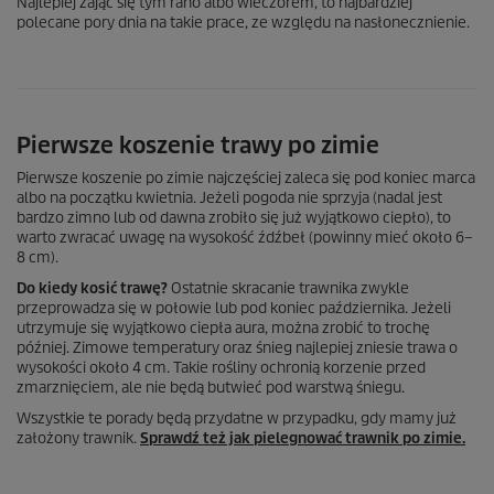
Najlepiej zająć się tym rano albo wieczorem, to najbardziej
polecane pory dnia na takie prace, ze względu na nasłonecznienie.
Pierwsze koszenie trawy po zimie
Pierwsze koszenie po zimie najczęściej zaleca się pod koniec marca
albo na początku kwietnia. Jeżeli pogoda nie sprzyja (nadal jest
bardzo zimno lub od dawna zrobiło się już wyjątkowo ciepło), to
warto zwracać uwagę na wysokość źdźbeł (powinny mieć około 6–
8 cm).
Do kiedy kosić trawę?
Ostatnie skracanie trawnika zwykle
przeprowadza się w połowie lub pod koniec października. Jeżeli
utrzymuje się wyjątkowo ciepła aura, można zrobić to trochę
później. Zimowe temperatury oraz śnieg najlepiej zniesie trawa o
wysokości około 4 cm. Takie rośliny ochronią korzenie przed
zmarznięciem, ale nie będą butwieć pod warstwą śniegu.
Wszystkie te porady będą przydatne w przypadku, gdy mamy już
założony trawnik.
Sprawdź też jak pielegnować trawnik po zimie.