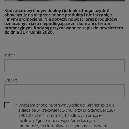
Kod rabatowy (indywidualny i jednokrotnego użytku)
obowiązuje na nieprzecenione produkty i nie łączy się z
innymi promocjami. Nie dotyczy nowości oraz produktów
oznaczonych jako niepodlegające zniżkom ani ofertom
promocyjnym. Kody są przyznawane za zapis do newslettera
do dnia 31 grudnia 2026.
Imię
*
:
Email
*
:
*
Wyrażam zgodę na otrzymywanie od Kärcher sp. z o.o.
z siedzibą w Krakowie (31-346) przy ul. Stawowej 138-
140 („Kärcher”) informacji handlowych drogą e-
mailową. Zgodę można wycofać w każdym
momencie, co nie wpływa na zgodność z prawem