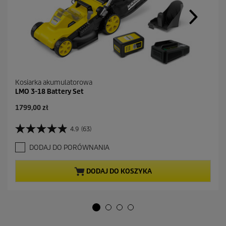
Kosiarka akumulatorowa
LMO 3-18 Battery Set
A
1799,00 zł
k
t
4.9
(63)
4
u
.
a
DODAJ DO PORÓWNANIA
9
l
n
n
a
a
DODAJ DO KOSZYKA
5
c
g
e
w
n
i
a
a
z