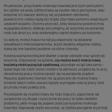
Po pierwsze, przycinanie mokrego trawnika jest złym pomysłem,
bo ciężkie od wody źdźbła trawy są zwykle nieco pochylone, więc
koszenie ich zawsze skończy się uzyskaniem nierównej
powierzchni; rośliny będą też ścięte zbyt nisko pomimo właściwych
ustawień kosiarki. Chcemy przecież, żeby skoszona powierzchnia
wyglądała dobrze, dlatego poczekajmy, aż wyschnie po porannej
rosie lub deszczu, oraz podlewajmy ogród dopiero po koszeniu.
Co więcej, mokra trawa ma niższą odporność na działanie
szkodliwych mikroorganizmów. Jeżeli skosimy wilgotne rośliny,
staną się one bardziej podatne na różne choroby.
Kolejną ważną kwestią jest dbanie o swoje zdrowie oraz sprzęt do
koszenia. Odpowiedź na pytanie,
czy można kosić mokrą trawę
kosiarką elektryczną lub spalinową,
pozostaje wciąż taka sama –
lepiej tego nie robić! Jeżeli chodzi o te pierwsze urządzenia, to przy
nieostrożnej pracy można narazić się na porażenie prądem.
Maszyny spalinowe również nie są polecane do mokrej trawy –
ścinanie takich roślin zawsze będzie wymagało więcej pracy i jest
po prostu mało praktyczne.
Przyklejanie się resztek trawy do noży tnących, zapychanie się
urządzenia czy długie czyszczenie po pracy to tylko niektóre
problemy, jakie mogą się pojawić podczas koszenia mokrego
trawnika. Naprawdę warto poczekać, aż źdźbła porządnie wyschną!