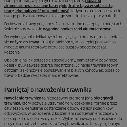
Dobrą alternatywą dla tych dwóch urządzeń są
kosiarki
akumulatorowe zasilane bateryjnie, które łączą w sobie cichą
pracę, ekologiczność oraz mobilność
. Jedyne, na co trzeba zwrócić
uwagę podczas kupowania takiego sprzętu, to czas pracy baterii.
Do koszenia trawy przy obrzeżach i w trudno dostępnych miejscach
świetnie sprawdzą się
wygodne podkaszarki akumulatorowe.
Do wykonywania delikatnych i precyzyjnych prac w ogrodzie poleca
się
nożyce do trawy
. Kupując takie sprzęty, najlepiej postawić na
modele akumulatorowe oferujące dużą swobodę podczas
koszenia.
Obojętnie na jaki sprzęt się zdecydujemy, pamiętajmy, żeby noże
kosiarki były zawsze dobrze naostrzone. Ścinanie trawnika tępymi
ostrzami zakończy się powstawaniem białych końcówek, przez co
trawnik będzie wyglądał mało efektownie.
Pamiętaj o nawożeniu trawnika
Nawożenie trawnika
to nieodzowny element jego
pielęgnacji
trawnika,
który pozwala utrzymać go w doskonałej formie przez
cały sezon. Regularne dostarczanie odpowiednich składników
odżywczych, w połączeniu z koszeniem i podlewaniem, zapewni
piękną i zdrową darń w ogrodzie. Wybieraj nawozy dostosowane do
pory roku i potrzeb trawnika, a Twój trawnik odwdzięczy się bujnym,