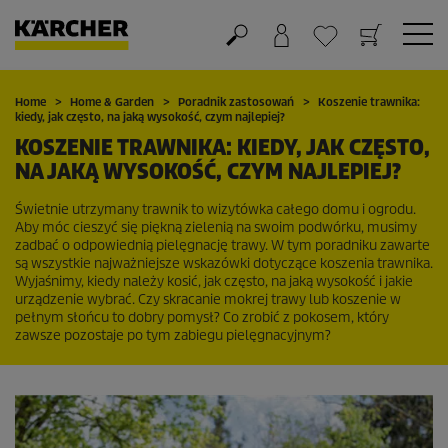
Koszyk
Lista życzeń
Home
Home & Garden
Poradnik zastosowań
Koszenie trawnika:
kiedy, jak często, na jaką wysokość, czym najlepiej?
KOSZENIE TRAWNIKA: KIEDY, JAK CZĘSTO,
NA JAKĄ WYSOKOŚĆ, CZYM NAJLEPIEJ?
Świetnie utrzymany trawnik to wizytówka całego domu i ogrodu.
Aby móc cieszyć się piękną zielenią na swoim podwórku, musimy
zadbać o odpowiednią pielęgnację trawy. W tym poradniku zawarte
są wszystkie najważniejsze wskazówki dotyczące koszenia trawnika.
Wyjaśnimy, kiedy należy kosić, jak często, na jaką wysokość i jakie
urządzenie wybrać. Czy skracanie mokrej trawy lub koszenie w
pełnym słońcu to dobry pomysł? Co zrobić z pokosem, który
zawsze pozostaje po tym zabiegu pielęgnacyjnym?