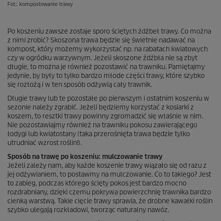
Fot.: kompostowanie trawy
Po koszeniu zawsze zostaje sporo ściętych źdźbeł trawy. Co można
z nimi zrobić? Skoszona trawa będzie się świetnie nadawać na
kompost, który możemy wykorzystać np. na rabatach kwiatowych
czy w ogródku warzywnym. Jeżeli skoszone źdźbła nie są zbyt
długie, to można je również pozostawić na trawniku. Pamiętajmy
jedynie, by były to tylko bardzo młode części trawy, które szybko
się rozłożą i w ten sposób odżywią cały trawnik.
Długie trawy lub te pozostałe po pierwszym i ostatnim koszeniu w
sezonie należy zgrabić. Jeżeli będziemy korzystać z kosiarki z
koszem, to resztki trawy powinny zgromadzić się właśnie w nim.
Nie pozostawiajmy również na trawniku pokosu zawierającego
łodygi lub kwiatostany (taka przerośnięta trawa będzie tylko
utrudniać wzrost roślin!).
Sposób na trawę po koszeniu: mulczowanie trawy
Jeżeli zależy nam, aby każde koszenie trawy wiązało się od razu z
jej odżywianiem, to postawmy na mulczowanie. Co to takiego? Jest
to zabieg, podczas którego ścięty pokos jest bardzo mocno
rozdrabniany, dzięki czemu pokrywa powierzchnię trawnika bardzo
cienką warstwą. Takie cięcie trawy sprawia, że drobne kawałki roślin
szybko ulegają rozkładowi, tworząc naturalny nawóz.