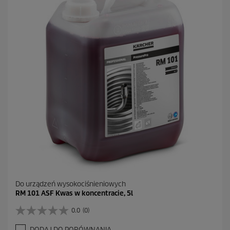
d
e
k
.
Do urządzeń wysokociśnieniowych
RM 101 ASF Kwas w koncentracie, 5l
0.0
(0)
0
.
DODAJ DO PORÓWNANIA