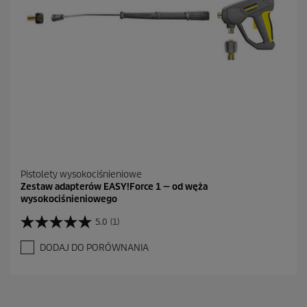
Pistolety wysokociśnieniowe
Zestaw adapterów EASY!Force 1 — od węża
wysokociśnieniowego
5.0
(1)
5
.
DODAJ DO PORÓWNANIA
0
n
a
5
g