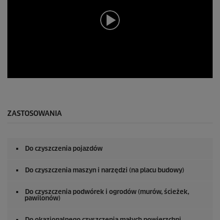
0
s
e
k
u
ZASTOSOWANIA
n
d
y
z
Do czyszczenia pojazdów
0
s
e
Do czyszczenia maszyn i narzędzi (na placu budowy)
k
u
n
Do czyszczenia podwórek i ogrodów (murów, ścieżek,
pawilonów)
d
y
Do okazjonalnego czyszczenia małych powierzchni.