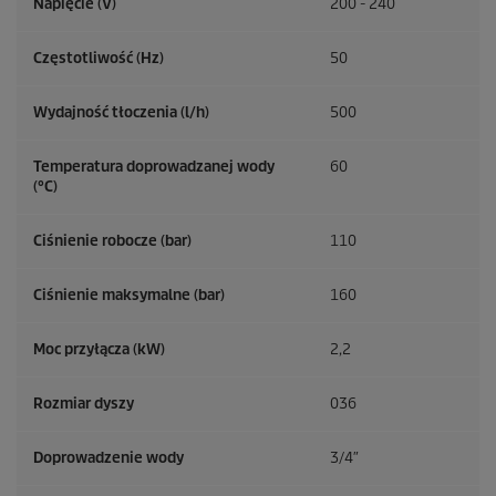
Napięcie (V)
200 - 240
Częstotliwość (
Hz
)
50
Wydajność tłoczenia (l/h)
500
Temperatura doprowadzanej wody
60
(°C)
Ciśnienie robocze (bar)
110
Ciśnienie maksymalne (bar)
160
Moc przyłącza (kW)
2,2
Rozmiar dyszy
036
Doprowadzenie wody
3/4″