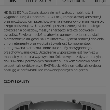
OPIS
CECHY I ZALETY
SPECYFIKACJA
DO POBR
HD 5/11 EX Plus Classic skupia się na trwałości, mobilności i
wygodzie. Dzięki złączkom
EASY!Lock
, kompaktowej konstrukcji
oraz możliwościom przechowywania akcesoriów oferuje wszystko
czego potrzebujesz. Urządzenie przeznaczone jest do prostego
czyszczenia pojazdów, maszyn i narzędzi, a także podwórek i
ogrodów. Zawiera mosiężną głowicę pompy oraz lance ze stali
nierdzewnej o długości 840 milimetrów. System redukcji ciśnienia
chroni elementy oraz wydłuża żywotność komponentów.
Zintegrowana platforma Home Base służy do wygodnego
przechowywania dysz. Urządzenie wyposażone jest również w
manualny bęben na wąż wysokociśnieniowy oraz dyszę rotacyjną
do usuwania uporczywych zabrudzeń. Ten kompleksowy pakiet
uzupełniają szybkozłączki
EASY!Lock
, które umożliwiają szybszą
obsługę w porównaniu do konwencjonalnych połączeń.
CECHY I ZALETY