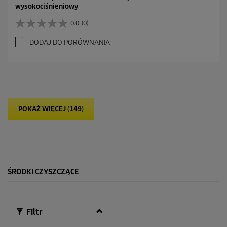
wysokociśnieniowy
0.0
(0)
0
.
DODAJ DO PORÓWNANIA
0
n
a
5
g
w
i
POKAŻ WIĘCEJ (149)
a
z
d
e
k
.
ŚRODKI CZYSZCZĄCE
Filtr