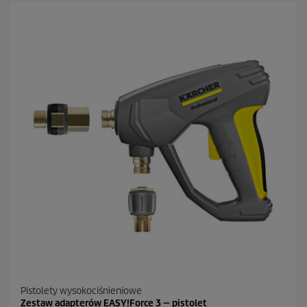
w
i
a
z
d
e
k
.
1
R
e
c
e
n
z
j
a
Pistolety wysokociśnieniowe
Zestaw adapterów EASY!Force 3 — pistolet