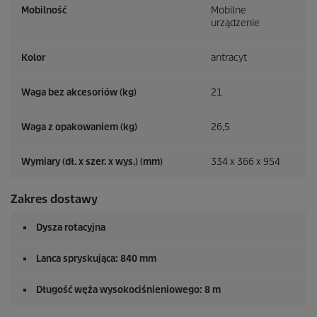
Mobilność
Mobilne
urządzenie
Kolor
antracyt
Waga bez akcesoriów (kg)
21
Waga z opakowaniem (kg)
26,5
Wymiary (dł. x szer. x wys.) (mm)
334 x 366 x 954
Zakres dostawy
Dysza rotacyjna
Lanca spryskująca: 840 mm
Długość węża wysokociśnieniowego: 8 m