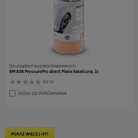
e
n
z
j
a
Do urządzeń wysokociśnieniowych
RM 838 PressurePro direct Piana Alkaliczna, 1l
0.0
(0)
0
.
DODAJ DO PORÓWNANIA
0
n
a
5
g
w
i
POKAŻ WIĘCEJ (47)
a