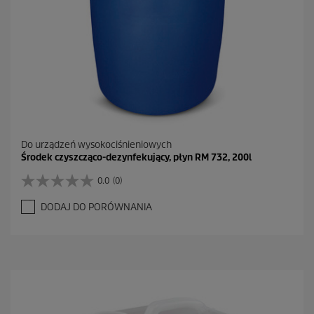
Do urządzeń wysokociśnieniowych
Środek czyszcząco-dezynfekujący, płyn RM 732, 200l
0.0
(0)
0
.
DODAJ DO PORÓWNANIA
0
n
a
5
g
w
i
a
z