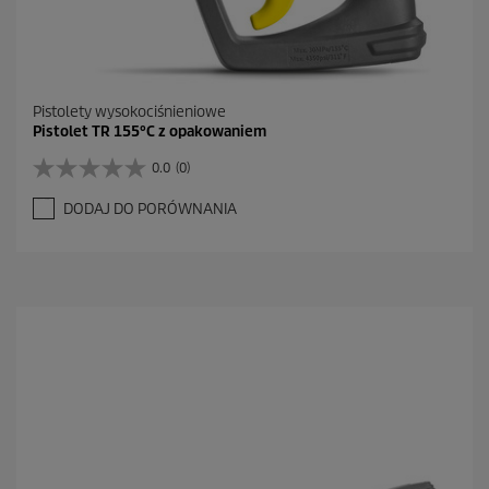
Pistolety wysokociśnieniowe
Pistolet TR 155°C z opakowaniem
0.0
(0)
0
.
DODAJ DO PORÓWNANIA
0
n
a
5
g
w
i
a
z
d
e
k
.