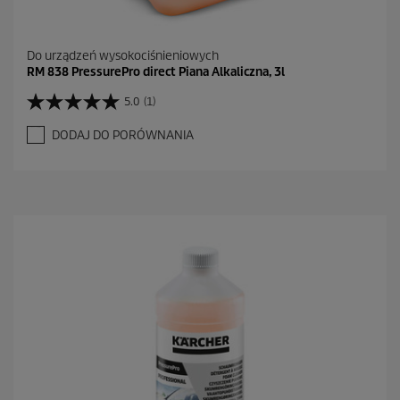
Do urządzeń wysokociśnieniowych
RM 838 PressurePro direct Piana Alkaliczna, 3l
5.0
(1)
5
.
DODAJ DO PORÓWNANIA
0
n
a
5
g
w
i
a
z
d
e
k
.
1
R
e
c