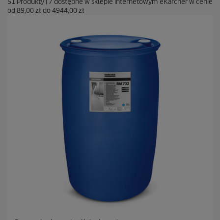
51
Produkty
|
7
dostępne w sklepie internetowym eKärcher w cenie
od
89,00 zł
do
4944,00 zł