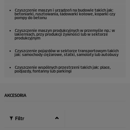
s
e
Czyszczenie maszyn i urządzeń na budowie takich jak:
k
betoniarki, rusztowania, ładowarki kołowe, koparki czy
pompy do betonu
u
n
d
Czyszczenie maszyn produkcyjnych w przemyśle np.: w
y
lakierniach, przy produkcji żywności lub w sektorze
produkcyjnym
Czyszczenie pojazdów w sektorze transportowym takich
jak: samochody ciężarowe, statki, samoloty lub autobusy
Czyszczenie wspólnych przestrzeni takich jak: place,
podjazdy, fontanny lub parkingi
AKCESORIA
Filtr