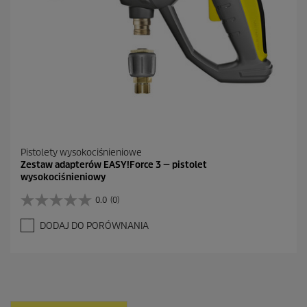
c
e
n
z
j
a
Pistolety wysokociśnieniowe
Zestaw adapterów EASY!Force 3 — pistolet
wysokociśnieniowy
0.0
(0)
0
.
DODAJ DO PORÓWNANIA
0
n
a
5
g
w
i