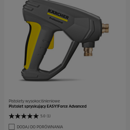
d
e
k
.
1
R
e
c
e
n
z
j
a
Pistolety wysokociśnieniowe
Pistolet spryskujący EASY!Force Advanced
5.0
(1)
5
.
DODAJ DO PORÓWNANIA
0