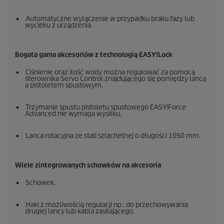
Automatyczne wyłączenie w przypadku braku fazy lub
wycieku z urządzenia.
Bogata gama akcesoriów z technologią
EASY!Lock
Ciśnienie oraz ilość wody można regulować za pomocą
sterownika Servo Control znajdującego się pomiędzy lancą
a pistoletem spustowym.
Trzymanie spustu pistoletu spustowego
EASY!Force
Advanced nie wymaga wysiłku.
Lanca rotacyjna ze stali szlachetnej o długości 1050 mm.
Wiele zintegrowanych schowków na akcesoria
Schowek.
Haki z możliwością regulacji np.: do przechowywania
drugiej lancy lub kabla zasilającego.