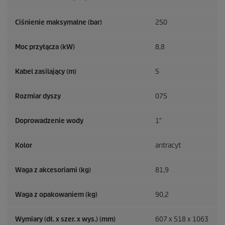
Ciśnienie maksymalne (bar)
250
Moc przyłącza (kW)
8,8
Kabel zasilający (m)
5
Rozmiar dyszy
075
Doprowadzenie wody
1″
Kolor
antracyt
Waga z akcesoriami (kg)
81,9
Waga z opakowaniem (kg)
90,2
Wymiary (dł. x szer. x wys.) (mm)
607 x 518 x 1063