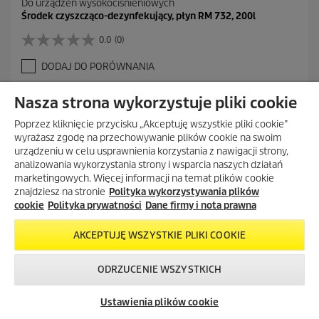
Do urządzeń wysokociśnieniowych
Środek czyszcząco-dezynfekujący, płyn RM 732, 200l
0.0
(0)
0
.
DODAJ DO PORÓWNANIA
0
n
a
Nasza strona wykorzystuje pliki cookie
5
g
Poprzez kliknięcie przycisku „Akceptuję wszystkie pliki cookie”
w
wyrażasz zgodę na przechowywanie plików cookie na swoim
i
urządzeniu w celu usprawnienia korzystania z nawigacji strony,
a
analizowania wykorzystania strony i wsparcia naszych działań
z
marketingowych. Więcej informacji na temat plików cookie
d
znajdziesz na stronie
Polityka wykorzystywania plików
e
cookie
Polityka prywatności
Dane firmy i nota prawna
k
.
AKCEPTUJĘ WSZYSTKIE PLIKI COOKIE
ODRZUCENIE WSZYSTKICH
Skontaktuj się z
Okazje w naszym
Newsletter
nami!
sklepie
Ustawienia plików cookie
internetowym