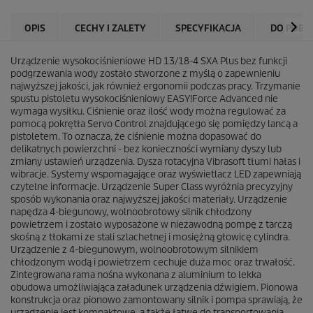
OPIS
CECHY I ZALETY
SPECYFIKACJA
DO POBR
Urządzenie wysokociśnieniowe HD 13/18-4 SXA Plus bez funkcji
podgrzewania wody zostało stworzone z myślą o zapewnieniu
najwyższej jakości, jak również ergonomii podczas pracy. Trzymanie
spustu pistoletu wysokociśnieniowy
EASY!Force
Advanced nie
wymaga wysiłku. Ciśnienie oraz ilość wody można regulować za
pomocą pokrętła Servo Control znajdującego się pomiędzy lancą a
pistoletem. To oznacza, że ciśnienie można dopasować do
delikatnych powierzchni - bez konieczności wymiany dyszy lub
zmiany ustawień urządzenia. Dysza rotacyjna Vibrasoft tłumi hałas i
wibracje. Systemy wspomagające oraz wyświetlacz LED zapewniają
czytelne informacje. Urządzenie Super Class wyróżnia precyzyjny
sposób wykonania oraz najwyższej jakości materiały. Urządzenie
napędza 4-biegunowy, wolnoobrotowy silnik chłodzony
powietrzem i zostało wyposażone w niezawodną pompę z tarczą
skośną z tłokami ze stali szlachetnej i mosiężną głowicę cylindra.
Urządzenie z 4-biegunowym, wolnoobrotowym silnikiem
chłodzonym wodą i powietrzem cechuje duża moc oraz trwałość.
Zintegrowana rama nośna wykonana z aluminium to lekka
obudowa umożliwiająca załadunek urządzenia dźwigiem. Pionowa
konstrukcja oraz pionowo zamontowany silnik i pompa sprawiają, że
urządzenie jest kompaktowe, a także łatwe do transportowania.