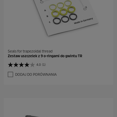
Seals for trapezoidal thread
Zestaw uszczelek z 9 o-ringami do gwintu TR
4.0
(1)
4
.
DODAJ DO PORÓWNANIA
0
n
a
5
g
w
i
a
z