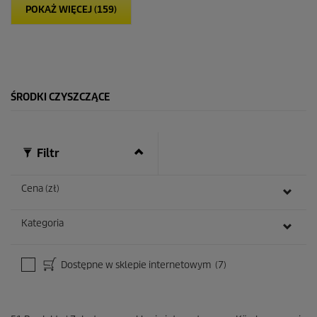
POKAŻ WIĘCEJ (159)
a
z
d
e
k
.
ŚRODKI CZYSZCZĄCE
Filtr
Cena (zł)
Kategoria
Dostępne w sklepie internetowym
(7)