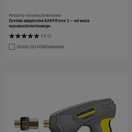
Pistolety wysokociśnieniowe
Zestaw adapterów EASY!Force 1 — od węża
wysokociśnieniowego
5.0
(1)
5
.
DODAJ DO PORÓWNANIA
0
n
a
5
g
w
i
a
z
d
e
k
.
1
R
e