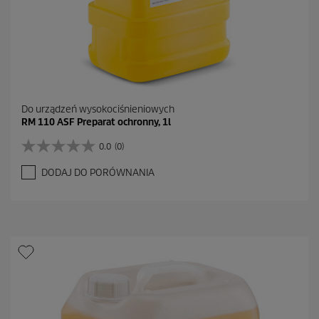
Do urządzeń wysokociśnieniowych
RM 110 ASF Preparat ochronny, 1l
0.0
(0)
0
.
DODAJ DO PORÓWNANIA
0
n
a
5
g
w
i
a
z
d
e
k