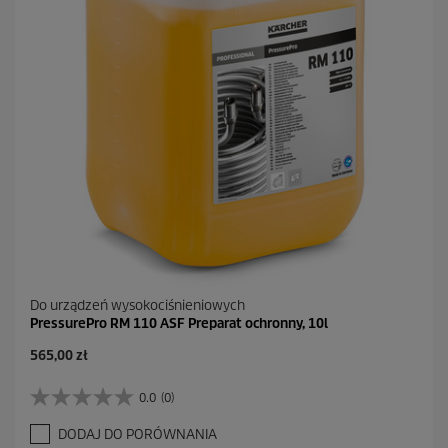
.
Do urządzeń wysokociśnieniowych
PressurePro RM 110 ASF Preparat ochronny, 10l
565,00 zł
0.0
(0)
0
.
DODAJ DO PORÓWNANIA
0