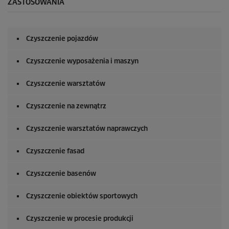
u
ZASTOSOWANIA
n
d
y
z
Czyszczenie pojazdów
0
s
e
Czyszczenie wyposażenia i maszyn
k
u
n
Czyszczenie warsztatów
d
y
Czyszczenie na zewnątrz
Czyszczenie warsztatów naprawczych
Czyszczenie fasad
Czyszczenie basenów
Czyszczenie obiektów sportowych
Czyszczenie w procesie produkcji