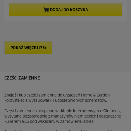
n
a
DODAJ DO KOSZYKA
5
g
w
i
a
z
d
POKAŻ WIĘCEJ (75)
e
k
.
CZĘŚCI ZAMIENNE
Znajdź i kup części zamienne do urządzeń Home & Garden
korzystając z wyszukiwarki i udostępnionych schematów.
Części zamienne zakupione w sklepie internetowym eKärcher są
wysyłane bezpośrednio z magazynów niemieckich i dostarczane
kurierem GLS pod wskazany w zamówieniu adres.