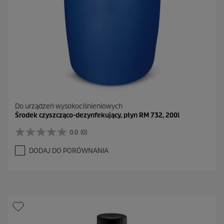
Do urządzeń wysokociśnieniowych
Środek czyszcząco-dezynfekujący, płyn RM 732, 200l
0.0
(0)
0
.
DODAJ DO PORÓWNANIA
0
n
a
5
g
w
i
a