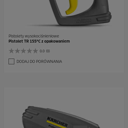
Pistolety wysokociśnieniowe
Pistolet TR 155°C z opakowaniem
0.0
(0)
0
.
DODAJ DO PORÓWNANIA
0
n
a
5
g
w
i
a
z
d
e
k
.