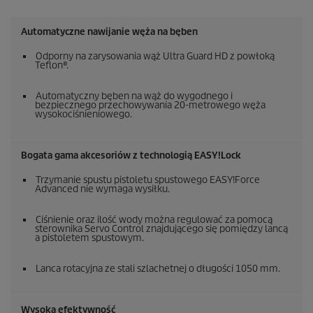
Automatyczne nawijanie węża na bęben
Odporny na zarysowania wąż Ultra Guard HD z powłoką
Teflon®.
Automatyczny bęben na wąż do wygodnego i
bezpiecznego przechowywania 20-metrowego węża
wysokociśnieniowego.
Bogata gama akcesoriów z technologią
EASY!Lock
Trzymanie spustu pistoletu spustowego
EASY!Force
Advanced nie wymaga wysiłku.
Ciśnienie oraz ilość wody można regulować za pomocą
sterownika Servo Control znajdującego się pomiędzy lancą
a pistoletem spustowym.
Lanca rotacyjna ze stali szlachetnej o długości 1050 mm.
Wysoka efektywność