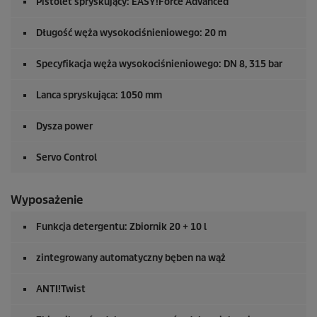
Pistolet spryskujący:
EASY!Force
Advanced
Długość węża wysokociśnieniowego: 20 m
Specyfikacja węża wysokociśnieniowego: DN 8, 315 bar
Lanca spryskująca: 1050 mm
Dysza power
Servo Control
Wyposażenie
Funkcja detergentu: Zbiornik 20 + 10 l
zintegrowany automatyczny bęben na wąż
ANTI!Twist