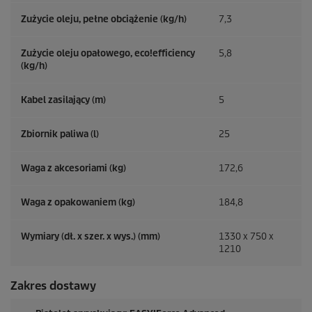
Zużycie oleju, pełne obciążenie (kg/h)
7,3
Zużycie oleju opałowego,
eco!efficiency
5,8
(kg/h)
Kabel zasilający (m)
5
Zbiornik paliwa (l)
25
Waga z akcesoriami (kg)
172,6
Waga z opakowaniem (kg)
184,8
Wymiary (dł. x szer. x wys.) (mm)
1330 x 750 x
1210
Zakres dostawy