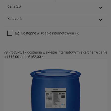
j
a
Cena (zł)
Kategoria
Dostępne w sklepie internetowym
(7)
79
Produkty
|
7
dostępne w sklepie internetowym eKärcher w cenie
od
116,00 zł
do
6162,00 zł