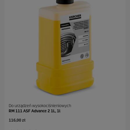
z
d
e
k
.
Do urządzeń wysokociśnieniowych
RM 111 ASF Advance 2 1L, 1l
116,00 zł