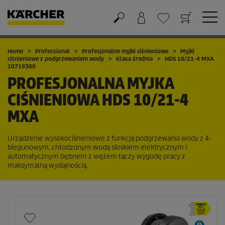
Koszyk
Lista życzeń
Home
Professional
Profesjonalne myjki ciśnieniowe
Myjki
ciśnieniowe z podgrzewaniem wody
Klasa średnia
HDS 10/21-4 MXA
10719380
PROFESJONALNA MYJKA
CIŚNIENIOWA
HDS 10/21-4
MXA
Urządzenie wysokociśnieniowe z funkcją podgrzewania wody z 4-
biegunowym, chłodzonym wodą silnikiem elektrycznym i
automatycznym bębnem z wężem łączy wygodę pracy z
maksymalną wydajnością.