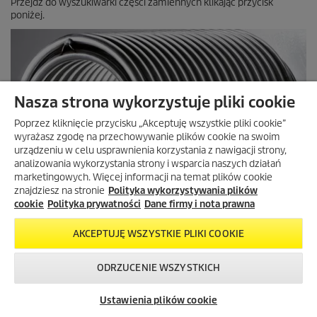
Przejdź do wyszukiwarki części zamiennych klikając przycisk
poniżej.
Nasza strona wykorzystuje pliki cookie
Poprzez kliknięcie przycisku „Akceptuję wszystkie pliki cookie”
wyrażasz zgodę na przechowywanie plików cookie na swoim
urządzeniu w celu usprawnienia korzystania z nawigacji strony,
analizowania wykorzystania strony i wsparcia naszych działań
marketingowych. Więcej informacji na temat plików cookie
znajdziesz na stronie
Polityka wykorzystywania plików
cookie
Polityka prywatności
Dane firmy i nota prawna
AKCEPTUJĘ WSZYSTKIE PLIKI COOKIE
ODRZUCENIE WSZYSTKICH
Skontaktuj się z
Okazje w naszym
Newsletter
nami!
sklepie
Ustawienia plików cookie
internetowym