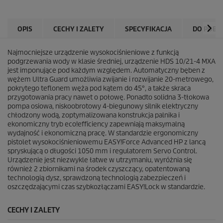
OPIS
CECHY I ZALETY
SPECYFIKACJA
DO POBR
Najmocniejsze urządzenie wysokociśnieniowe z funkcją
podgrzewania wody w klasie średniej, urządzenie HDS 10/21-4 MXA
jest imponujące pod każdym względem. Automatyczny bęben z
wężem Ultra Guard umożliwia zwijanie i rozwijanie 20-metrowego,
pokrytego teflonem węża pod kątem do 45°, a także skraca
przygotowania pracy nawet o połowę. Ponadto solidna 3-tłokowa
pompa osiowa, niskoobrotowy 4-biegunowy silnik elektryczny
chłodzony wodą, zoptymalizowana konstrukcja palnika i
ekonomiczny tryb
eco!efficiency
zapewniają maksymalną
wydajność i ekonomiczną pracę. W standardzie ergonomiczny
pistolet wysokociśnieniowemu
EASY!Force
Advanced HP z lancą
spryskującą o długości 1050 mm i regulatorem Servo Control.
Urządzenie jest niezwykle łatwe w utrzymaniu, wyróżnia się
również 2 zbiornikami na środek czyszczący, opatentowaną
technologią dysz, sprawdzoną technologią zabezpieczeń i
oszczędzającymi czas szybkozłączami
EASY!Lock
w standardzie.
CECHY I ZALETY