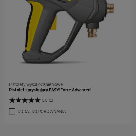
Pistolety wysokociśnieniowe
Pistolet spryskujący EASY!Force Advanced
5.0
(1)
5
.
DODAJ DO PORÓWNANIA
0
n
a
5
g