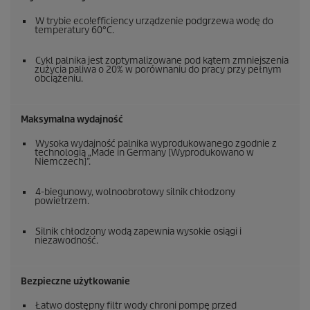
W trybie
eco!efficiency
urządzenie podgrzewa wodę do
temperatury 60°C.
Cykl palnika jest zoptymalizowane pod kątem zmniejszenia
zużycia paliwa o 20% w porównaniu do pracy przy pełnym
obciążeniu.
Maksymalna wydajność
Wysoka wydajność palnika wyprodukowanego zgodnie z
technologią „Made in Germany [Wyprodukowano w
Niemczech]”.
4-biegunowy, wolnoobrotowy silnik chłodzony
powietrzem.
Silnik chłodzony wodą zapewnia wysokie osiągi i
niezawodność.
Bezpieczne użytkowanie
Łatwo dostępny filtr wody chroni pompę przed