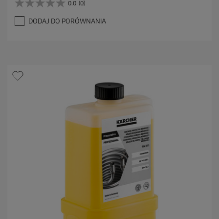
0.0
(0)
0
.
DODAJ DO PORÓWNANIA
0
n
a
5
g
w
i
a
z
d
e
k
.