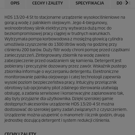
OPIS
CECHY I ZALETY
SPECYFIKACJA
DO POBR
HDS 13/20-4 St to stacjonarne urządzenie wysokociśnieniowe na
gorącą wodę z palnikiem olejowym. Jego 4-biegunowy,
wolnoobrotowy silnik elektryczny wytwarza dużą moc do
bezkompromisowej pracy ciągłej w trudnych warunkach.
Wytrzymała pompa korbowodowa z mosiężną głowicą cylindra
umożliwia czyszczenie do 1300 litrów wody na godzinę przy
ciśnieniu 200 barów. Duży filtr wody chroni pompę przed cząstkami
zanieczyszczeń. Zintegrowany zbiornik na wodę zawiera
zabezpieczenie przed osadzaniem się kamienia. Detergent jest
pobierany i precyzyjnie dozowany przez zawór. Wskaźnik pustego
zbiornika informuje o wyczerpaniu detergentu. Elektroniczne
monitorowanie palnika olejowego i całej technologii zapewnia
wysoki poziom bezpieczeństwa pracy. Intuicyjny przełącznik
obrotowy lub opcjonalny pilot zdalnego sterowania ułatwiają
obsługę, a zadania serwisowe i konserwacyjne zaplanowano tak,
aby były przyjazne dla użytkownika. Dzięki szerokiej gamie
dostępnych akcesoriów urządzenie HDS 13/20-4 St można
dostosować do szerokiej gamy zadań związanych z czyszczeniem.
Urządzenie można uzupełnić o manometr i licznik godzin, drugą
jednostkę dozującą detergent i system redukcji ciśnienia.
CECHY I ZALETY