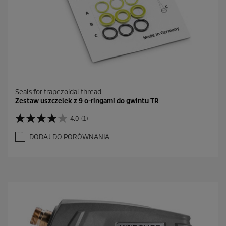
Seals for trapezoidal thread
Zestaw uszczelek z 9 o-ringami do gwintu TR
4.0
(1)
4
.
DODAJ DO PORÓWNANIA
0
n
a
5
g
w
i
a
z
d