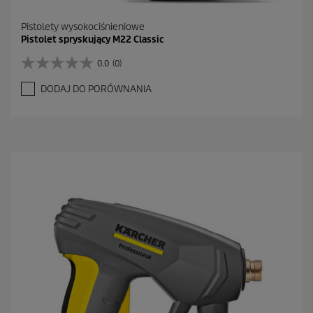
Pistolety wysokociśnieniowe
Pistolet spryskujący M22 Classic
0.0
(0)
0
.
DODAJ DO PORÓWNANIA
0
n
a
5
g
w
i
a
z
d
e
k
.