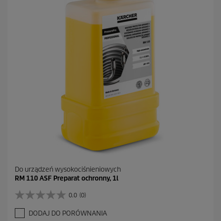
.
Do urządzeń wysokociśnieniowych
RM 110 ASF Preparat ochronny, 1l
0.0
(0)
0
.
DODAJ DO PORÓWNANIA
0