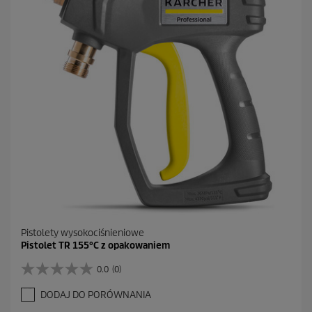
e
k
.
1
R
e
c
e
n
z
j
a
Pistolety wysokociśnieniowe
Pistolet TR 155°C z opakowaniem
0.0
(0)
0
.
DODAJ DO PORÓWNANIA
0