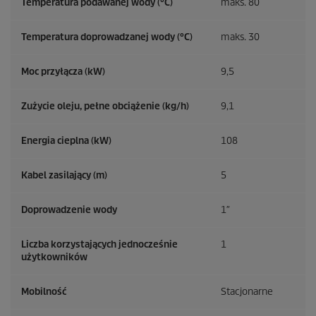
Temperatura podawanej wody (°C)
maks. 80
Temperatura doprowadzanej wody (°C)
maks. 30
Moc przyłącza (kW)
9,5
Zużycie oleju, pełne obciążenie (kg/h)
9,1
Energia cieplna (kW)
108
Kabel zasilający (m)
5
Doprowadzenie wody
1″
Liczba korzystających jednocześnie
1
użytkowników
Mobilność
Stacjonarne