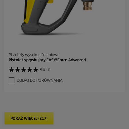
Pistolety wysokociśnieniowe
Pistolet spryskujący EASY!Force Advanced
5.0
(1)
5
.
DODAJ DO PORÓWNANIA
0
n
a
5
g
w
i
POKAŻ WIĘCEJ (217)
a
z