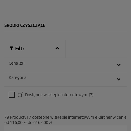
d
e
k
.
1
ŚRODKI CZYSZCZĄCE
R
e
c
e
n
Filtr
z
j
a
Cena (zł)
Kategoria
Dostępne w sklepie internetowym
(7)
79
Produkty
|
7
dostępne w sklepie internetowym eKärcher w cenie
od
116,00 zł
do
6162,00 zł