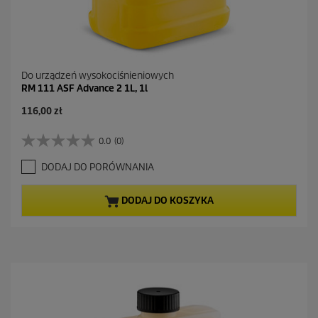
Do urządzeń wysokociśnieniowych
RM 111 ASF Advance 2 1L, 1l
116,00 zł
0.0
(0)
0
.
DODAJ DO PORÓWNANIA
0
n
a
DODAJ DO KOSZYKA
5
g
w
i
a
z
d
e
k