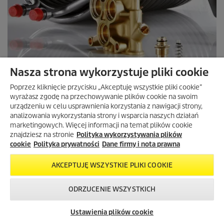
Nasza strona wykorzystuje pliki cookie
Poprzez kliknięcie przycisku „Akceptuję wszystkie pliki cookie”
wyrażasz zgodę na przechowywanie plików cookie na swoim
urządzeniu w celu usprawnienia korzystania z nawigacji strony,
analizowania wykorzystania strony i wsparcia naszych działań
ZNAJDŹ CZĘŚCI ZAMIENNE
marketingowych. Więcej informacji na temat plików cookie
znajdziesz na stronie
Polityka wykorzystywania plików
cookie
Polityka prywatności
Dane firmy i nota prawna
AKCEPTUJĘ WSZYSTKIE PLIKI COOKIE
ODRZUCENIE WSZYSTKICH
Skontaktuj się z
Okazje w naszym
Newsletter
nami!
sklepie
Ustawienia plików cookie
internetowym