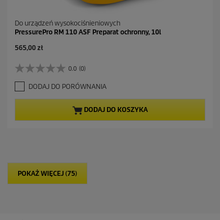
Do urządzeń wysokociśnieniowych
PressurePro RM 110 ASF Preparat ochronny, 10l
565,00 zł
0.0
(0)
0
.
DODAJ DO PORÓWNANIA
0
n
a
DODAJ DO KOSZYKA
5
g
w
i
a
z
d
POKAŻ WIĘCEJ (75)
e
k
.