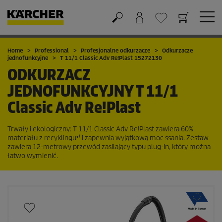
Koszyk
Lista życzeń
Home
Professional
Profesjonalne odkurzacze
Odkurzacze
jednofunkcyjne
T 11/1 Classic Adv Re!Plast 15272130
ODKURZACZ
JEDNOFUNKCYJNY
T 11/1
Classic Adv Re!Plast
Trwały i ekologiczny: T 11/1 Classic Adv Re!Plast zawiera 60%
materiału z recyklingu¹⁾ i zapewnia wyjątkową moc ssania. Zestaw
zawiera 12-metrowy przewód zasilający typu plug-in, który można
łatwo wymienić.