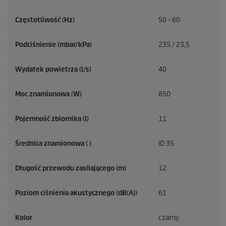
Częstotliwość (
Hz
)
50 - 60
Podciśnienie (mbar/kPa)
235 / 23,5
Wydatek powietrza (l/s)
40
Moc znamionowa (W)
850
Pojemność zbiornika (l)
11
Średnica znamionowa ( )
ID 35
Długość przewodu zasilającego (m)
12
Poziom ciśnienia akustycznego (dB(A))
61
Kolor
czarny