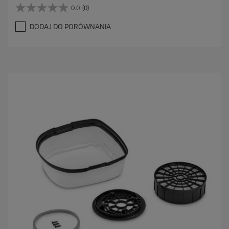
0.0
(0)
0
.
DODAJ DO PORÓWNANIA
0
n
a
5
g
w
i
a
z
d
e
k
.