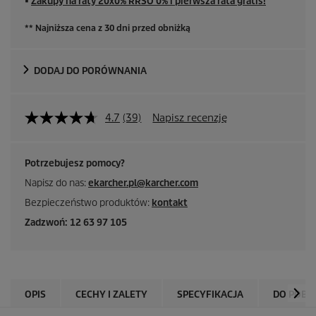
■
Zakupy na raty 20x0% RRSO 0% i pierwsza rata gratis!
** Najniższa cena z 30 dni przed obniżką
DODAJ DO PORÓWNANIA
4.7
(39)
Napisz recenzję
Potrzebujesz pomocy?
Napisz do nas:
ekarcher.pl@karcher.com
Bezpieczeństwo produktów:
kontakt
Zadzwoń: 12 63 97 105
OPIS
CECHY I ZALETY
SPECYFIKACJA
DO POBR