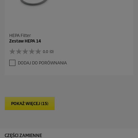
HEPA Filter
Zestaw HEPA 14
0.0
(0)
0
.
DODAJ DO PORÓWNANIA
0
n
a
5
g
w
i
POKAŻ WIĘCEJ (15)
a
z
d
e
k
.
CZĘŚCI ZAMIENNE