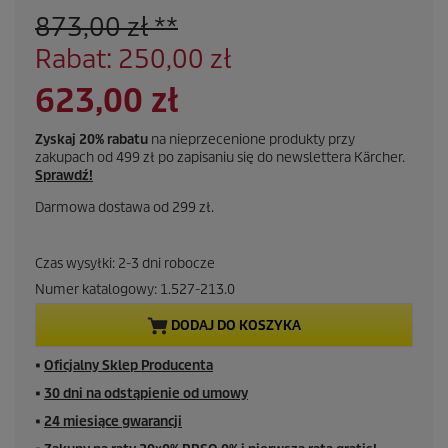
873,00 zł **
Rabat: 250,00 zł
623,00 zł
Zyskaj 20% rabatu
na nieprzecenione produkty przy
zakupach od 499 zł po zapisaniu się do newslettera Kärcher.
Sprawdź!
Darmowa dostawa od 299 zł.
Czas wysyłki: 2-3 dni robocze
Numer katalogowy:
1.527-213.0
DODAJ DO KOSZYKA
■
Oficjalny Sklep Producenta
■
30 dni na odstąpienie od umowy
■
24 miesiące gwarancji