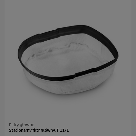
z
d
e
k
.
2
4
R
e
c
e
n
z
j
i
Filtry główne
Stacjonarny filtr główny, T 11/1