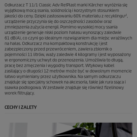
Odkurzacz T 11/1 Classic Adv Re!Plast marki Kärcher wyróżnia się
wyjątkową mocą ssania, solidnością i korzystnym stosunkiem
jakości do ceny. Dzięki zastosowaniu 60% materiału z recyklingu¹⁾,
urządzenie przyczynia się do oszczędności zasobów oraz
zmniejszenia zużycia energii. Pomimo wysokiej mocy ssania
urządzenie generuje niski poziom hałasu wynoszący zaledwie
61 dB(A), co czyni go idealnym rozwiązaniem dla miejsc wrażliwych
na hałas. Odkurzacz ma kompaktową konstrukcję i jest
zabezpieczony przed przewróceniem, zawiera zbiornik o
pojemności 11 litrów, waży zaledwie 4 kilogramy i jest wyposażony
w ergonomiczny uchwyt do przenoszenia. Umożliwia to długą,
pracę bez zmęczenia i wygodny transport. Wtykowy kabel
zasilający o długości 12 metrów może być w dowolnym momencie
łatwo wymieniany przez użytkownika. Na samym odkurzaczu
znajduje się specjalny schowek na akcesoria, takie jak rura ssąca i
ssawka podłogowa. W zestawie znajduje się również fizelinowy
worek filtrujący.
CECHY I ZALETY