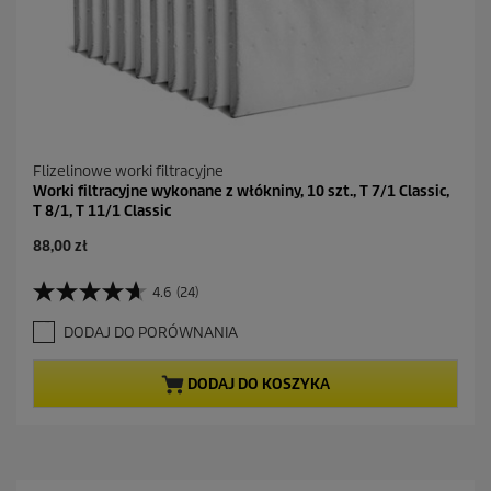
Flizelinowe worki filtracyjne
Worki filtracyjne wykonane z włókniny, 10 szt., T 7/1 Classic,
T 8/1, T 11/1 Classic
88,00 zł
4.6
(24)
4
.
DODAJ DO PORÓWNANIA
6
n
a
DODAJ DO KOSZYKA
5
g
w
i
a